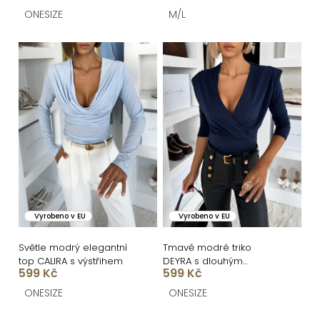
t
ONESIZE
M/L
ů
Vyrobeno v EU
Vyrobeno v EU
Světle modrý elegantní
Tmavě modré triko
top CALIRA s výstřihem
DEYRA s dlouhým
599 Kč
599 Kč
rukávem a výstřihem
ONESIZE
ONESIZE