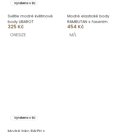
Vyrobeno v EU
Světle modré květinové
Modré elastické body
body LIBAROT
RAMBUTAN s řasením
325 Kč
454 Kč
ONESIZE
M/L
Vyrobeno v EU
Modré triko RALPH s