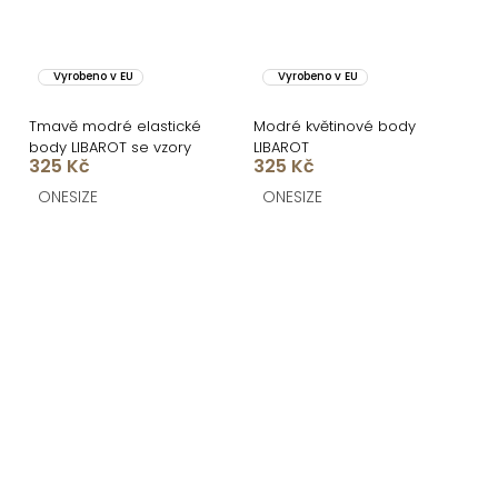
Vyrobeno v EU
Vyrobeno v EU
Tmavě modré elastické
Modré květinové body
body LIBAROT se vzory
LIBAROT
325 Kč
325 Kč
ONESIZE
ONESIZE