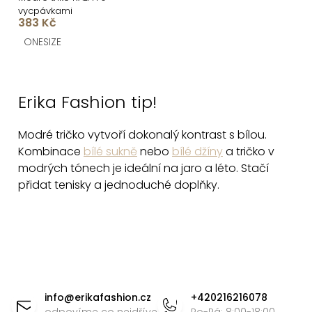
vycpávkami
383 Kč
ONESIZE
O
v
Erika Fashion tip!
l
á
Modré tričko vytvoří dokonalý kontrast s bílou.
d
Kombinace
bílé sukně
nebo
bílé džíny
a tričko v
a
modrých tónech je ideální na jaro a léto. Stačí
c
přidat tenisky a jednoduché doplňky.
í
p
r
v
k
Z
y
á
info
@
erikafashion.cz
+420216216078
v
odpovíme co nejdříve
Po-Pá: 8:00-18:00