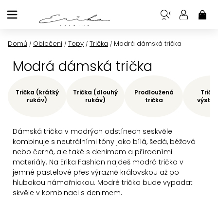
Přejít
na
NÁK
KOŠ
obsah
Domů
Oblečení
Topy
Trička
Modrá dámská trička
/
/
/
/
Modrá dámská trička
Trička (krátký
Trička (dlouhý
Prodloužená
Tričk
rukáv)
rukáv)
trička
výstři
Dámská trička v modrých odstínech se
skvěle
kombinuje s neutrálními tóny jako bílá, šedá, béžová
nebo černá, ale také s denimem a přírodními
materiály. Na Erika Fashion najdeš modrá trička v
jemné pastelové přes výrazně královskou až po
hlubokou námořnickou. Modré tričko bude vypadat
skvěle v kombinaci s denimem.