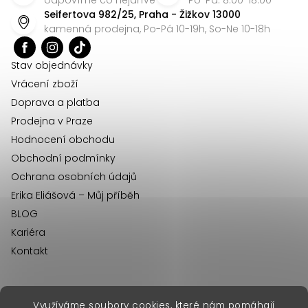
p
ý
Seifertova 982/25, Praha - Žižkov 13000
a
p
kamenná prodejna, Po-Pá 10-19h, So-Ne 10-18h
t
i
í
s
Stav objednávky
u
Vrácení zboží
Doprava a platba
Prodejna v Praze
Hodnocení obchodu
Obchodní podmínky
Ochrana osobních údajů
Erika Eliášová – Můj příběh
BLOG
Kariéra
Kontakt
Využíváme soubory cookies, které nám pomáhají