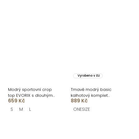
Vyrobeno v EU
Modrý sportovní crop
Tmavě modrý basic
top EVORIX s dlouhým
kalhotový komplet
659 Kč
889 Kč
rukávem
MYRLYN
S
M
L
ONESIZE