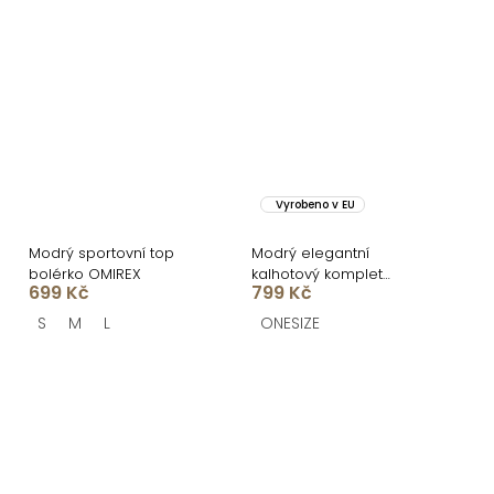
Vyrobeno v EU
Modrý sportovní top
Modrý elegantní
bolérko OMIREX
kalhotový komplet
699 Kč
799 Kč
LORINA
S
M
L
ONESIZE