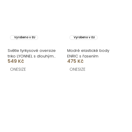
Vyrobeno v EU
Vyrobeno v EU
Světle tyrkysové oversize
Modré elastické body
triko LYONNEL s dlouhým
ENRIC s řasením
549 Kč
475 Kč
rukávem
ONESIZE
ONESIZE