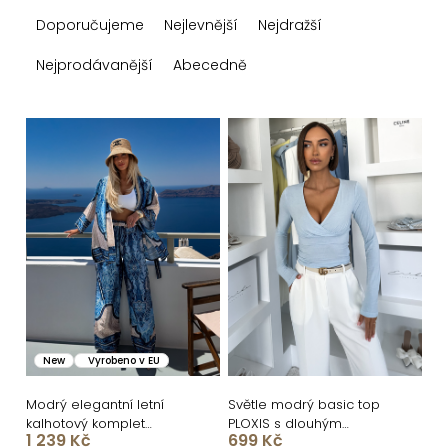
Ř
Doporučujeme
Nejlevnější
Nejdražší
a
z
Nejprodávanější
Abecedně
e
n
V
í
ý
p
p
r
i
o
s
d
p
u
r
k
o
New
Vyrobeno v EU
t
d
ů
u
Modrý elegantní letní
Světle modrý basic top
kalhotový komplet
PLOXIS s dlouhým
k
1 239 Kč
699 Kč
ORELISA s ornamenty
rukávem