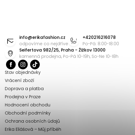
ý
p
i
Z
s
á
u
info
@
erikafashion.cz
+420216216078
p
odpovíme co nejdříve
Po-Pá: 8:00-18:00
Seifertova 982/25, Praha - Žižkov 13000
a
kamenná prodejna, Po-Pá 10-19h, So-Ne 10-18h
t
í
Stav objednávky
Vrácení zboží
Doprava a platba
Prodejna v Praze
Hodnocení obchodu
Obchodní podmínky
Ochrana osobních údajů
Erika Eliášová – Můj příběh