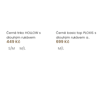
Černé triko HOLLOW s
Černé basic top PLOXIS s
dlouhým rukávem
dlouhým rukávem a
449 Kč
699 Kč
výstřihem
S/M
M/L
M/L