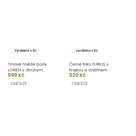
Vyrobeno v EU
Vyrobeno v EU
Tmavě hnědé body
Černé triko FURIUS s
LORIEN s dlouhým
krajkou a výstřihem
599 Kč
529 Kč
rukávem
ONESIZE
ONESIZE