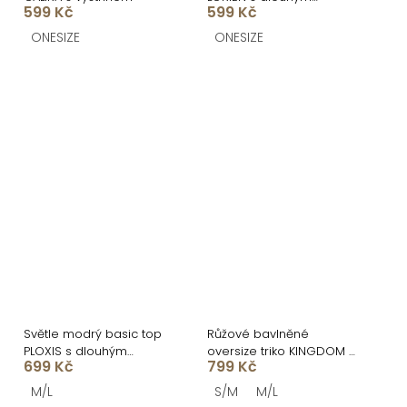
599 Kč
599 Kč
rukávem a krajkou
ONESIZE
ONESIZE
Světle modrý basic top
Růžové bavlněné
PLOXIS s dlouhým
oversize triko KINGDOM s
699 Kč
799 Kč
rukávem
perlami
M/L
S/M
M/L