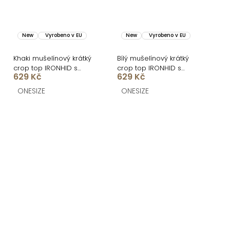
New
Vyrobeno v EU
New
Vyrobeno v EU
Khaki mušelínový krátký
Bílý mušelínový krátký
crop top IRONHID s
crop top IRONHID s
629 Kč
629 Kč
dlouhým rukávem
dlouhým rukávem
ONESIZE
ONESIZE