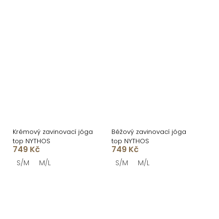
Krémový zavinovací jóga
Béžový zavinovací jóga
top NYTHOS
top NYTHOS
749 Kč
749 Kč
S/M
M/L
S/M
M/L