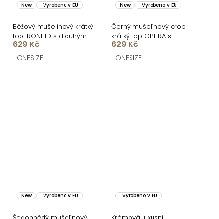
New
Vyrobeno v EU
New
Vyrobeno v EU
Béžový mušelínový krátký
Černý mušelínový crop
top IRONHID s dlouhým
krátký top OPTIRA s
629 Kč
629 Kč
rukávem
dlouhým rukávem
ONESIZE
ONESIZE
New
Vyrobeno v EU
Vyrobeno v EU
Šedohnědý mušelínový
Krémová luxusní