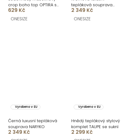
crop boho top OPTIRA s
tepláková souprava
629 Kč
2 349 Kč
dlouhým rukávem
NARYKO
ONESIZE
ONESIZE
Vyrobeno v EU
Vyrobeno v EU
Černá luxusní tepláková
Hnědý teplákový stylový
souprava NARYKO
komplet TAUPE se sukní
2 349 Kč
2 299 Kč