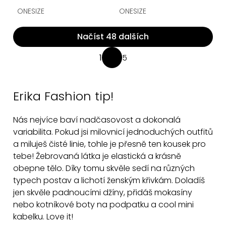
ONESIZE
ONESIZE
Načíst 48 dalších
O
1
5
S
v
t
l
r
á
Erika Fashion tip!
á
d
n
a
Nás nejvíce baví nadčasovost a dokonalá
k
c
variabilita. Pokud jsi milovnicí jednoduchých outfitů
o
v
a miluješ čisté linie, tohle je přesně ten kousek pro
í
á
tebe!
Žebrovaná látka je elastická a krásně
p
n
obepne tělo. Díky tomu skvěle sedí na různých
r
í
typech postav a lichotí ženským křivkám. Doladíš
v
jen skvěle padnoucími džíny, přidáš mokasíny
k
nebo kotníkové boty na podpatku a cool mini
y
kabelku. Love it!
v