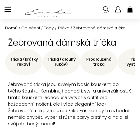
Přejít
na
NÁK
KOŠ
obsah
Domů
Oblečení
Topy
Trička
Žebrovaná dámská trička
/
/
/
/
Žebrovaná dámská trička
Trička (krátký
Trička (dlouhý
Prodloužená
Tričk
rukáv)
rukáv)
trička
výstři
Žebrovaná
trička jsou skvělým basic kouskem do
tvého šatníku. Kombinují pohodlí, styl a univerzálnost. S
tímto kouskem jednoduše vytvoříš outfit pro
každodenní nošení, ale i více elegantní look.
Žebrované tričko z kolekce Erika Fashion by ti rozhodně
nemělo chybět. Vyber si různé barvy a střihy a najdi si
svůj oblíbený model!