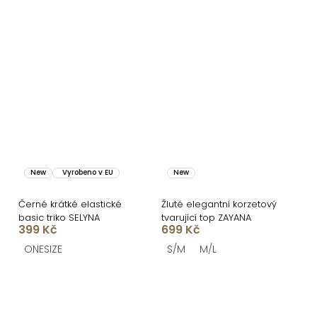
New
Vyrobeno v EU
New
Černé krátké elastické
Žluté elegantní korzetový
basic triko SELYNA
tvarující top ZAYANA
399 Kč
699 Kč
ONESIZE
S/M
M/L