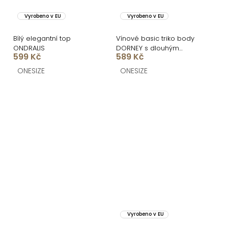
Vyrobeno v EU
Vyrobeno v EU
Bílý elegantní top
Vínové basic triko body
ONDRALIS
DORNEY s dlouhým
599 Kč
589 Kč
rukávem
ONESIZE
ONESIZE
Vyrobeno v EU