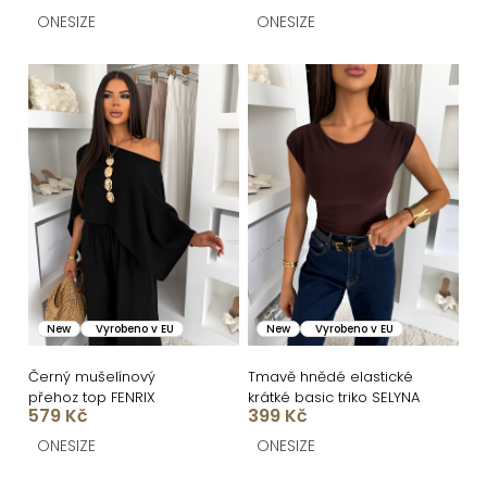
t
ONESIZE
ONESIZE
ů
New
Vyrobeno v EU
New
Vyrobeno v EU
Černý mušelínový
Tmavě hnědé elastické
přehoz top FENRIX
krátké basic triko SELYNA
579 Kč
399 Kč
ONESIZE
ONESIZE