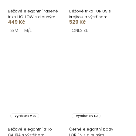
Béžové elegantní řasené
Béžové triko FURIUS s
triko HOLLOW s dlouhým
krajkou a výstřihem
449 Kč
529 Kč
rukávem
S/M
M/L
ONESIZE
Vyrobeno v EU
Vyrobeno v EU
Béžové elegantní triko
Černé elegantní body
CALIRA s výstřihem
LORIEN s dlouhým