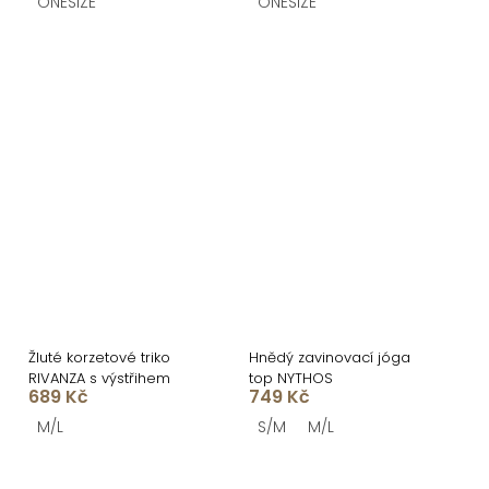
ONESIZE
ONESIZE
Žluté korzetové triko
Hnědý zavinovací jóga
RIVANZA s výstřihem
top NYTHOS
689 Kč
749 Kč
M/L
S/M
M/L