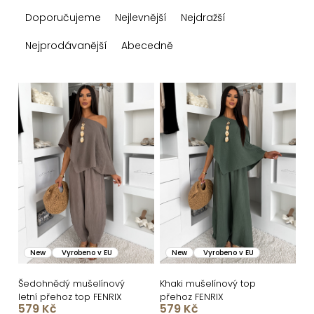
Ř
Doporučujeme
Nejlevnější
Nejdražší
a
z
Nejprodávanější
Abecedně
e
n
V
í
ý
p
p
r
i
o
s
d
p
u
r
k
o
New
Vyrobeno v EU
New
Vyrobeno v EU
t
d
ů
u
Šedohnědý mušelínový
Khaki mušelínový top
letní přehoz top FENRIX
přehoz FENRIX
k
579 Kč
579 Kč