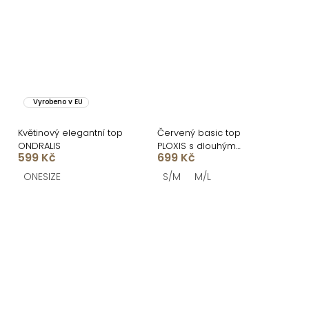
Vyrobeno v EU
Květinový elegantní top
Červený basic top
ONDRALIS
PLOXIS s dlouhým
599 Kč
699 Kč
rukávem a výstřihem
ONESIZE
S/M
M/L