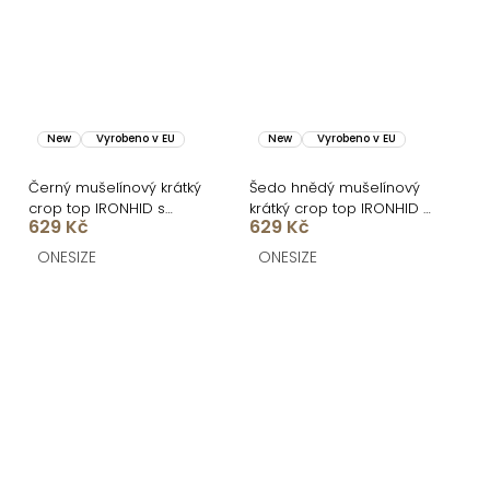
New
Vyrobeno v EU
New
Vyrobeno v EU
Černý mušelínový krátký
Šedo hnědý mušelínový
crop top IRONHID s
krátký crop top IRONHID s
629 Kč
629 Kč
dlouhým rukávem
dlouhým rukávem
ONESIZE
ONESIZE