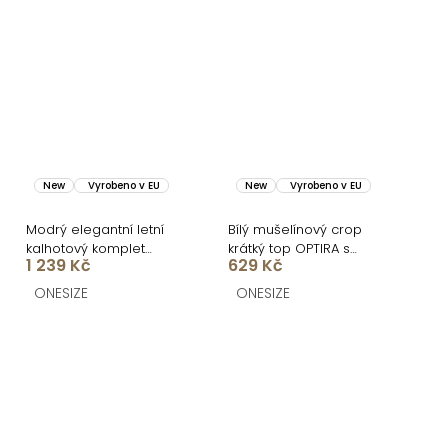
New
Vyrobeno v EU
New
Vyrobeno v EU
Modrý elegantní letní
Bílý mušelínový crop
kalhotový komplet
krátký top OPTIRA s
1 239 Kč
629 Kč
ORELISA s ornamenty
dlouhým rukávem
ONESIZE
ONESIZE