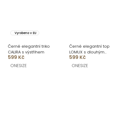
Vyrobeno v EU
Černé elegantní triko
Černé elegantní top
CALIRA s výstřihem
LOMUX s dlouhým
599 Kč
599 Kč
rukávem
ONESIZE
ONESIZE