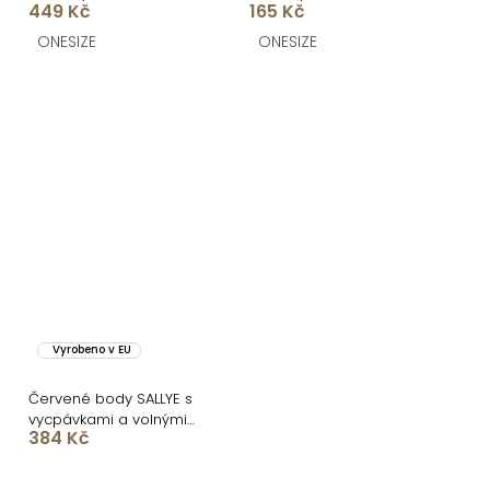
449 Kč
165 Kč
ONESIZE
ONESIZE
Vyrobeno v EU
Červené body SALLYE s
vycpávkami a volnými
384 Kč
zády
O