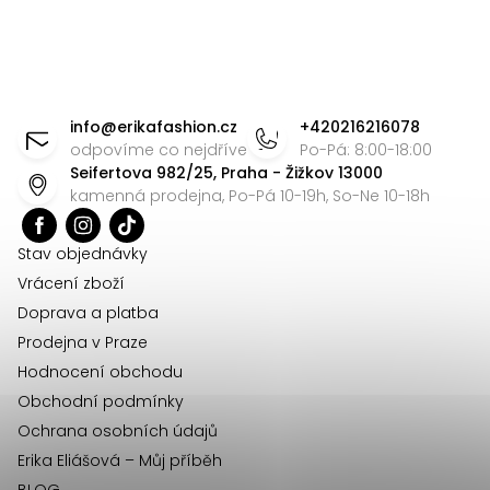
v
l
á
Z
d
á
info
@
erikafashion.cz
+420216216078
a
p
odpovíme co nejdříve
Po-Pá: 8:00-18:00
c
Seifertova 982/25, Praha - Žižkov 13000
a
í
kamenná prodejna, Po-Pá 10-19h, So-Ne 10-18h
t
p
r
í
Stav objednávky
v
Vrácení zboží
k
Doprava a platba
y
Prodejna v Praze
v
Hodnocení obchodu
ý
Obchodní podmínky
p
Ochrana osobních údajů
i
Erika Eliášová – Můj příběh
s
BLOG