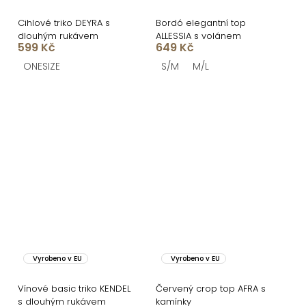
Cihlové triko DEYRA s
Bordó elegantní top
dlouhým rukávem
ALLESSIA s volánem
599 Kč
649 Kč
ONESIZE
S/M
M/L
Vyrobeno v EU
Vyrobeno v EU
Vínové basic triko KENDEL
Červený crop top AFRA s
s dlouhým rukávem
kamínky