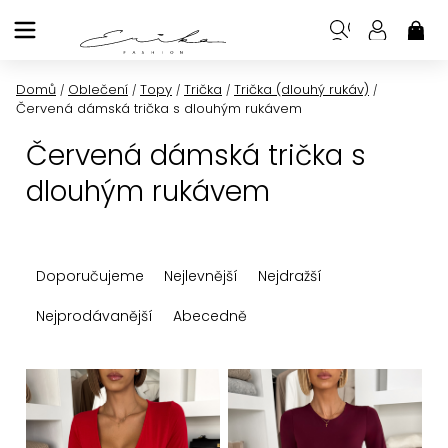
Přejít
na
NÁK
KOŠ
obsah
Domů
Oblečení
Topy
Trička
Trička (dlouhý rukáv)
/
/
/
/
/
Červená dámská trička s dlouhým rukávem
Červená dámská trička s
dlouhým rukávem
Ř
Doporučujeme
Nejlevnější
Nejdražší
a
z
Nejprodávanější
Abecedně
e
n
V
í
ý
p
p