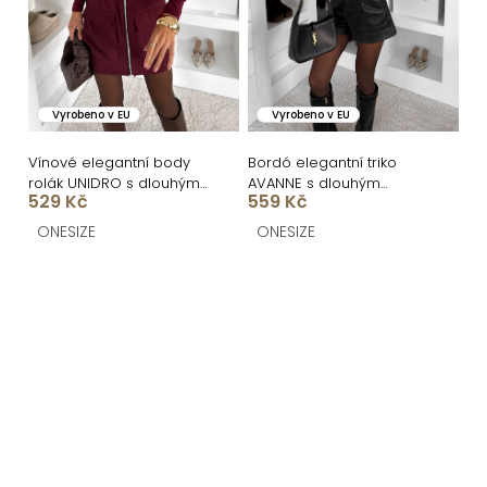
Vyrobeno v EU
Vyrobeno v EU
Vínové elegantní body
Bordó elegantní triko
rolák UNIDRO s dlouhým
AVANNE s dlouhým
529 Kč
559 Kč
rukávem
rukávem a výstřihem
ONESIZE
ONESIZE