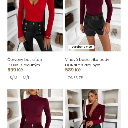
r
i
o
s
d
p
u
r
k
o
Vyrobeno v EU
t
d
ů
u
Červený basic top
Vínové basic triko body
PLOXIS s dlouhým
DORNEY s dlouhým
k
699 Kč
589 Kč
rukávem a výstřihem
rukávem
t
S/M
M/L
ONESIZE
ů