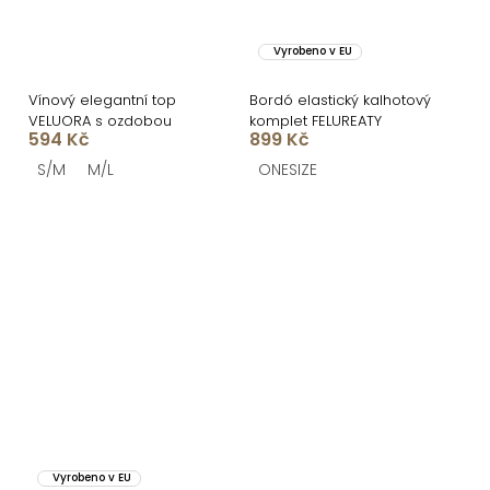
Vyrobeno v EU
Vínový elegantní top
Bordó elastický kalhotový
VELUORA s ozdobou
komplet FELUREATY
594 Kč
899 Kč
S/M
M/L
ONESIZE
Vyrobeno v EU