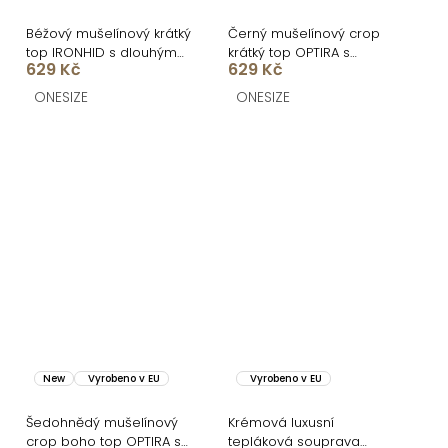
Béžový mušelínový krátký
Černý mušelínový crop
top IRONHID s dlouhým
krátký top OPTIRA s
629 Kč
629 Kč
rukávem
dlouhým rukávem
ONESIZE
ONESIZE
New
Vyrobeno v EU
Vyrobeno v EU
Šedohnědý mušelínový
Krémová luxusní
crop boho top OPTIRA s
tepláková souprava