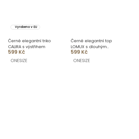
Vyrobeno v EU
Černé elegantní triko
Černé elegantní top
CALIRA s výstřihem
LOMUX s dlouhým
599 Kč
599 Kč
rukávem
ONESIZE
ONESIZE