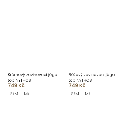
Krémový zavinovací jóga
Béžový zavinovací jóga
top NYTHOS
top NYTHOS
749 Kč
749 Kč
S/M
M/L
S/M
M/L