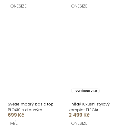
ONESIZE
ONESIZE
Vyrobeno v EU
Světle modrý basic top
Hnědý luxusní stylový
PLOXIS s dlouhým
komplet ELEGIA
699 Kč
2 499 Kč
rukávem
M/L
ONESIZE