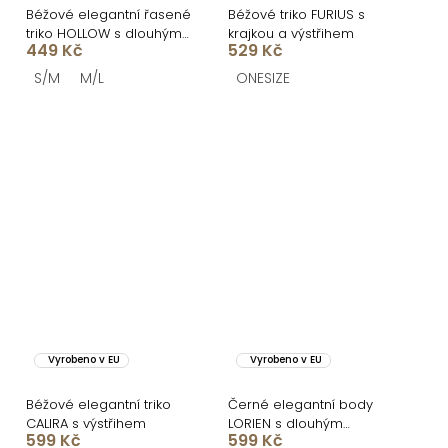
Béžové elegantní řasené
Béžové triko FURIUS s
triko HOLLOW s dlouhým
krajkou a výstřihem
449 Kč
529 Kč
rukávem
S/M
M/L
ONESIZE
Vyrobeno v EU
Vyrobeno v EU
Béžové elegantní triko
Černé elegantní body
CALIRA s výstřihem
LORIEN s dlouhým
599 Kč
599 Kč
rukávem a krajkou