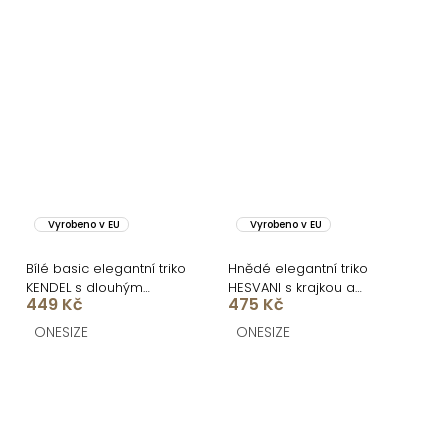
Vyrobeno v EU
Vyrobeno v EU
Bílé basic elegantní triko
Hnědé elegantní triko
KENDEL s dlouhým
HESVANI s krajkou a
449 Kč
475 Kč
rukávem
výstřihem
ONESIZE
ONESIZE