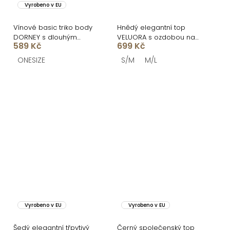
Vyrobeno v EU
Vínové basic triko body
Hnědý elegantní top
DORNEY s dlouhým
VELUORA s ozdobou na
589 Kč
699 Kč
rukávem
krk
ONESIZE
S/M
M/L
Vyrobeno v EU
Vyrobeno v EU
Šedý elegantní třpytivý
Černý společenský top