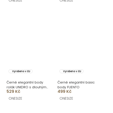
ONESIZE
ONESIZE
Vyrobeno v EU
Vyrobeno v EU
Černé elegantní body
Černé elegantní basic
rolák UNIDRO s dlouhým
body FUENTO
529 Kč
499 Kč
rukávem
ONESIZE
ONESIZE