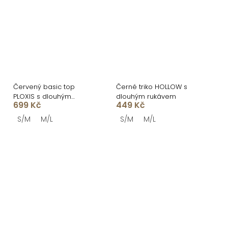
Červený basic top
Černé triko HOLLOW s
PLOXIS s dlouhým
dlouhým rukávem
699 Kč
449 Kč
rukávem a výstřihem
S/M
M/L
S/M
M/L