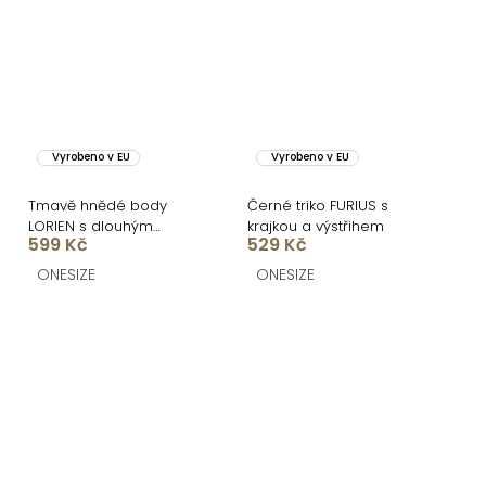
Vyrobeno v EU
Vyrobeno v EU
Tmavě hnědé body
Černé triko FURIUS s
LORIEN s dlouhým
krajkou a výstřihem
599 Kč
529 Kč
rukávem
ONESIZE
ONESIZE