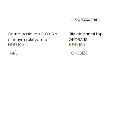
Vyrobeno v EU
Černé basic top PLOXIS s
Bílý elegantní top
dlouhým rukávem a
ONDRALIS
699 Kč
599 Kč
výstřihem
M/L
ONESIZE