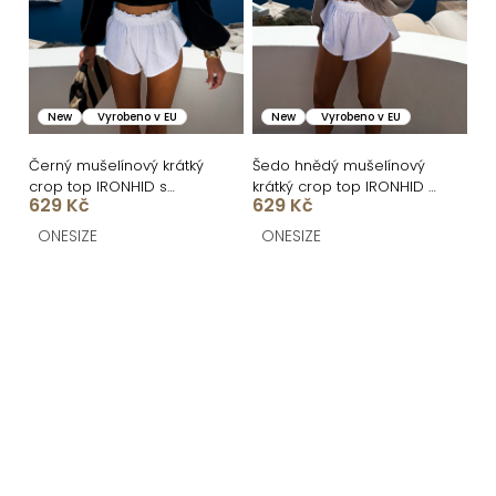
New
Vyrobeno v EU
New
Vyrobeno v EU
Černý mušelínový krátký
Šedo hnědý mušelínový
crop top IRONHID s
krátký crop top IRONHID s
629 Kč
629 Kč
dlouhým rukávem
dlouhým rukávem
ONESIZE
ONESIZE