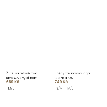
Žluté korzetové triko
Hnědý zavinovací jóga
RIVANZA s výstřihem
top NYTHOS
689 Kč
749 Kč
M/L
S/M
M/L