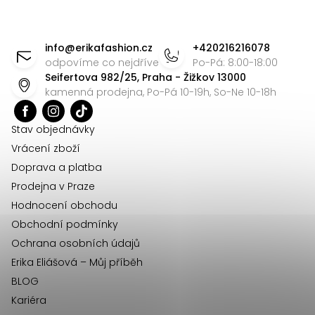
d
n
Z
a
k
á
c
o
info
@
erikafashion.cz
+420216216078
v
í
p
odpovíme co nejdříve
Po-Pá: 8:00-18:00
á
Seifertova 982/25, Praha - Žižkov 13000
p
a
kamenná prodejna, Po-Pá 10-19h, So-Ne 10-18h
n
r
t
í
v
í
Stav objednávky
k
Vrácení zboží
y
Doprava a platba
v
Prodejna v Praze
ý
Hodnocení obchodu
p
Obchodní podmínky
i
Ochrana osobních údajů
s
u
Erika Eliášová – Můj příběh
BLOG
Kariéra