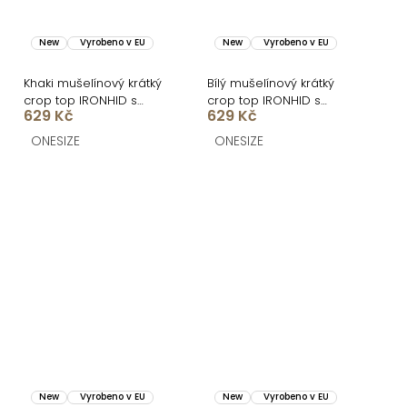
New
Vyrobeno v EU
New
Vyrobeno v EU
Khaki mušelínový krátký
Bílý mušelínový krátký
crop top IRONHID s
crop top IRONHID s
629 Kč
629 Kč
dlouhým rukávem
dlouhým rukávem
ONESIZE
ONESIZE
New
Vyrobeno v EU
New
Vyrobeno v EU