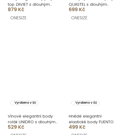
top ZAVIET s dlouhým
QUASTEL s dlouhým
879 Kč
699 Kč
rukávem
rukávem
ONESIZE
ONESIZE
Vyrobeno v EU
Vyrobeno v EU
Vínové elegantní body
Hnědé elegantní
rolák UNIDRO s dlouhým
elastické body FUENTO
529 Kč
499 Kč
rukávem