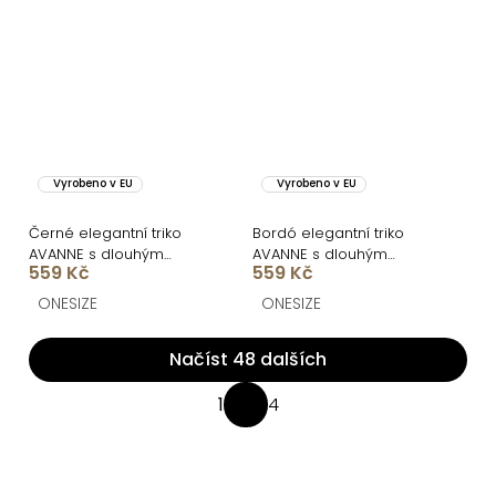
Vyrobeno v EU
Vyrobeno v EU
Černé elegantní triko
Bordó elegantní triko
AVANNE s dlouhým
AVANNE s dlouhým
559 Kč
559 Kč
rukávem a výstřihem
rukávem a výstřihem
ONESIZE
ONESIZE
Načíst 48 dalších
O
1
4
S
v
t
l
r
á
á