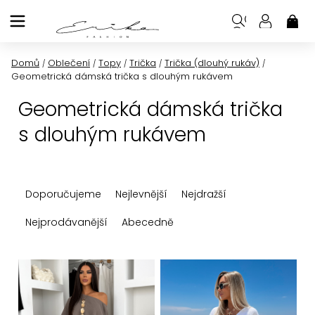
Přejít
na
NÁK
KOŠ
obsah
Domů
Oblečení
Topy
Trička
Trička (dlouhý rukáv)
/
/
/
/
/
Geometrická dámská trička s dlouhým rukávem
Geometrická dámská trička
s dlouhým rukávem
Ř
Doporučujeme
Nejlevnější
Nejdražší
a
z
Nejprodávanější
Abecedně
e
n
V
í
ý
p
p