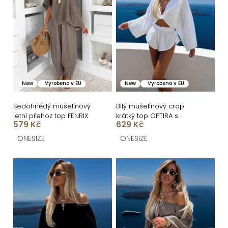
r
i
o
s
d
p
u
r
k
o
New
Vyrobeno v EU
New
Vyrobeno v EU
t
d
ů
u
Šedohnědý mušelínový
Bílý mušelínový crop
letní přehoz top FENRIX
krátký top OPTIRA s
k
579 Kč
629 Kč
dlouhým rukávem
t
ONESIZE
ONESIZE
ů