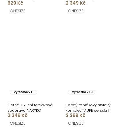
629 Kč
2 349 Kč
dlouhým rukávem
NARYKO
ONESIZE
ONESIZE
Vyrobeno v EU
Vyrobeno v EU
Černá luxusní tepláková
Hnědý teplákový stylový
souprava NARYKO
komplet TAUPE se sukní
2 349 Kč
2 299 Kč
ONESIZE
ONESIZE