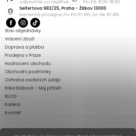
p
odpovíme co nejdříve
Po-Pá: 8:00-18:00
c
Seifertova 982/25, Praha - Žižkov 13000
a
í
kamenná prodejna, Po-Pá 10-19h, So-Ne 10-18h
t
p
r
í
Stav objednávky
v
Vrácení zboží
k
Doprava a platba
y
Prodejna v Praze
v
Hodnocení obchodu
ý
Obchodní podmínky
p
Ochrana osobních údajů
i
Erika Eliášová – Můj příběh
s
BLOG
u
Kariéra
Kontakt