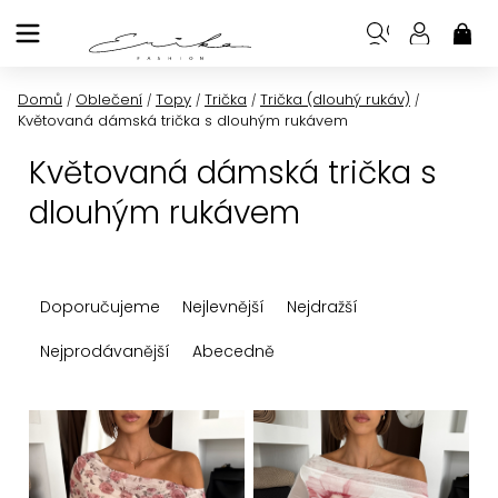
Přejít
na
NÁK
KOŠ
obsah
Domů
Oblečení
Topy
Trička
Trička (dlouhý rukáv)
/
/
/
/
/
Květovaná dámská trička s dlouhým rukávem
Květovaná dámská trička s
dlouhým rukávem
Ř
Doporučujeme
Nejlevnější
Nejdražší
a
z
Nejprodávanější
Abecedně
e
n
V
í
ý
p
p