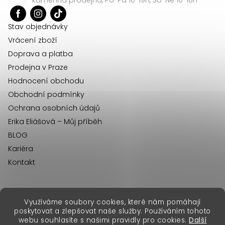
t
í
Stav objednávky
Vrácení zboží
Doprava a platba
Prodejna v Praze
Hodnocení obchodu
Obchodní podmínky
Ochrana osobních údajů
Erika Eliášová – Můj příběh
BLOG
Kariéra
Kontakt
Využíváme soubory cookies, které nám pomáhají
erikafashion.sk
poskytovat a zlepšovat naše služby. Používáním tohoto
Copyright 2026
Erika Fashion
. Všechna práva vyhrazena.
webu souhlasíte s našimi pravidly pro cookies.
Další