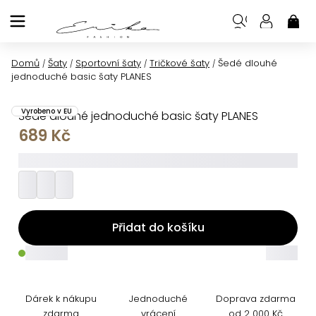
Přejít
na
NÁK
KOŠ
obsah
Domů
Šaty
Sportovní šaty
Tričkové šaty
Šedé dlouhé
/
/
/
/
jednoduché basic šaty PLANES
Vyrobeno v EU
Šedé dlouhé jednoduché basic šaty PLANES
689 Kč
_________
Přidat do košíku
_____
_____
Dárek k nákupu
Jednoduché
Doprava zdarma
zdarma
vrácení
od 2 000 Kč