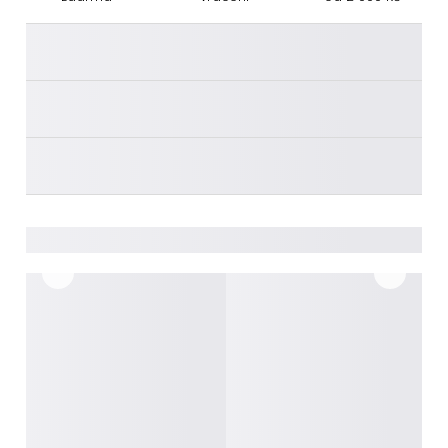
________
________
________