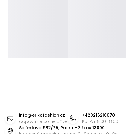
Z
á
info
@
erikafashion.cz
+420216216078
p
odpovíme co nejdříve
Po-Pá: 8:00-18:00
Seifertova 982/25, Praha - Žižkov 13000
a
kamenná prodejna, Po-Pá 10-19h, So-Ne 10-18h