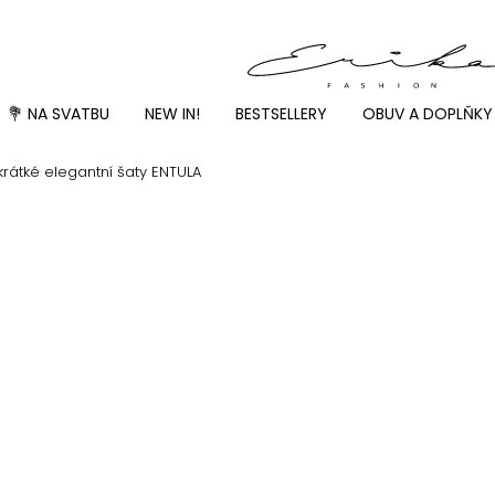
💐 NA SVATBU
NEW IN!
BESTSELLERY
OBUV A DOPLŇKY
krátké elegantní šaty ENTULA