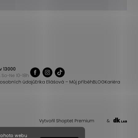
v 13000
 So-Ne 10-18h
osobních údajů
Erika Eliášová – Můj příběh
BLOG
Kariéra
Vytvořil Shoptet Premium
&
 tohoto webu