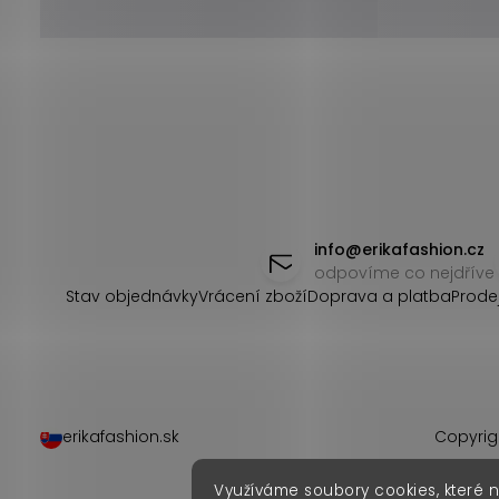
Z
á
info
@
erikafashion.cz
odpovíme co nejdříve
p
Stav objednávky
Vrácení zboží
Doprava a platba
Prode
a
t
í
erikafashion.sk
Copyrig
Využíváme soubory cookies, které 