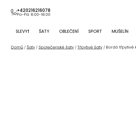
Přejít
na
+420216216078
Po-Pá: 8:00-18:00
obsah
SLEVY❗
ŠATY
OBLEČENÍ
SPORT
MUŠELÍN
Domů
Šaty
Společenské šaty
Třpytivé šaty
Bordó třpytivé 
/
/
/
/