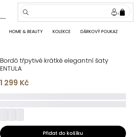
NÁKU
KOŠÍ
HOME & BEAUTY
KOLEKCE
DÁRKOVÝ POUKAZ
Bordó třpytivé krátké elegantní šaty
ENTULA
1 299 Kč
_____
_________
Přidat do košíku