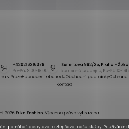
+420216216078
Seifertova 982/25, Praha - Žižko
Po-Pá: 8:00-18:00
kamenná prodejna, Po-Pá 10-19h,
jna v Praze
Hodnocení obchodu
Obchodní podmínky
Ochrana 
Kontakt
ht 2026
Erika Fashion
. Všechna práva vyhrazena.
nám pomáhají poskytovat a zlepšovat naše služby. Používáním