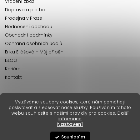
Vrácení zboží
Doprava a platba
Prodejna v Praze
Hodnocení obchodu
Obchodní podmínky
Ochrana osobních údajů
Erika Eliášová – Můj příběh
BLOG
Kariéra
Kontakt
Využíváme soubory cookies, které nám pomáhají
erikafashion.sk
poskytovat a zlepšovat naše služby. Používáním tohoto
Copyright 2026
Erika Fashion
. Všechna práva vyhrazena.
webu souhlasíte s našimi pravidly pro cookies.
Další
Vytvořil Shoptet Premium
&
informace
Nastavení
Souhlasím