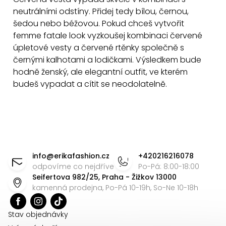
neutrálními odstíny. Přidej tedy bílou, černou,
šedou nebo béžovou. Pokud chceš vytvořit
femme fatale look vyzkoušej kombinaci červené
úpletové vesty a červené rtěnky společně s
černými kalhotami a lodičkami. Výsledkem bude
hodně ženský, ale elegantní outfit, ve kterém
budeš vypadat a cítit se neodolatelně.
Z
á
info
@
erikafashion.cz
+420216216078
p
odpovíme co nejdříve
Po-Pá: 8:00-18:00
Seifertova 982/25, Praha - Žižkov 13000
a
kamenná prodejna, Po-Pá 10-19h, So-Ne 10-18h
t
í
Stav objednávky