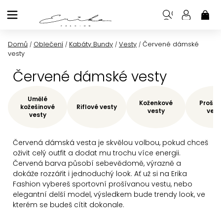
Přejít
na
NÁK
KOŠ
obsah
Domů
Oblečení
Kabáty Bundy
Vesty
Červené dámské
/
/
/
/
vesty
Červené dámské vesty
Umělé
Koženkové
Prošív
kožešinové
Riflové vesty
vesty
vest
vesty
Červená dámská vesta je skvělou volbou, pokud chceš
oživit celý outfit a dodat mu trochu více energii.
Červená barva působí sebevědomě, výrazně a
dokáže rozzářit i jednoduchý look. Ať už si na Erika
Fashion vybereš sportovní prošívanou vestu, nebo
elegantní delší model, výsledkem bude trendy look, ve
kterém se budeš cítit dokonale.