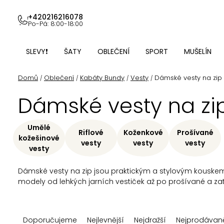
Přejít
na
+420216216078
Po-Pá: 8:00-18:00
obsah
SLEVY❗
ŠATY
OBLEČENÍ
SPORT
MUŠELÍN
Domů
Oblečení
Kabáty Bundy
Vesty
Dámské vesty na zip
/
/
/
/
Dámské vesty na zi
Umělé
Riflové
Koženkové
Prošívané
kožešinové
vesty
vesty
vesty
vesty
Dámské vesty na zip jsou praktickým a stylovým kouskem, k
modely od lehkých jarních vestiček až po prošívané a z
Ř
Doporučujeme
Nejlevnější
Nejdražší
Nejprodávaně