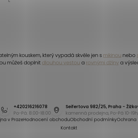
L
telným kouskem, který vypadá skvěle jen s
mikinou
nebo
erou můžeš doplnit
dlouhou vestou
a
rovnými džíny
a výsle
+420216216078
Seifertova 982/25, Praha - Žižko
Po-Pá: 8:00-18:00
kamenná prodejna, Po-Pá 10-19h,
jna v Praze
Hodnocení obchodu
Obchodní podmínky
Ochrana 
Kontakt