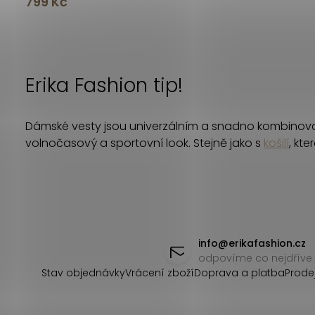
799 Kč
O
v
Erika Fashion tip!
l
á
Dámské vesty jsou univerzálním a snadno kombinova
d
volnočasový a sportovní look. Stejně jako s
košilí
, kt
a
c
í
Z
p
á
info
@
erikafashion.cz
odpovíme co nejdříve
r
p
Stav objednávky
Vrácení zboží
Doprava a platba
Prode
v
a