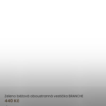
Zeleno béžová oboustranná vestička BRANCHE
440 Kč