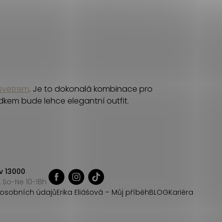
svetrem
. Je to dokonalá kombinace pro
dkem bude lehce elegantní outfit.
v 13000
 So-Ne 10-18h
osobních údajů
Erika Eliášová – Můj příběh
BLOG
Kariéra