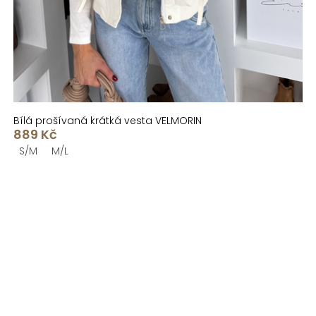
Bílá prošívaná krátká vesta VELMORIN
889 Kč
S/M
M/L