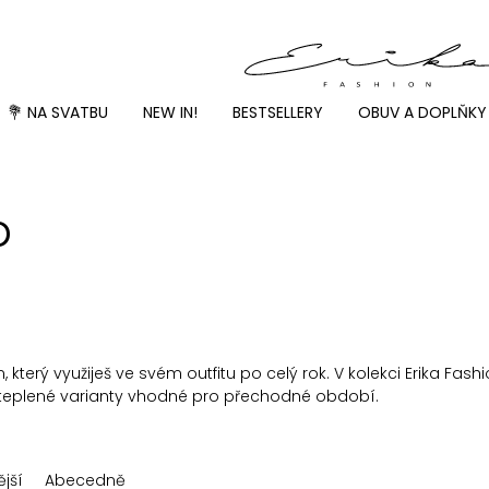
💐 NA SVATBU
NEW IN!
BESTSELLERY
OBUV A DOPLŇKY
p
terý využiješ ve svém outfitu po celý rok. V kolekci Erika Fash
ateplené varianty vhodné pro přechodné období.
jší
Abecedně