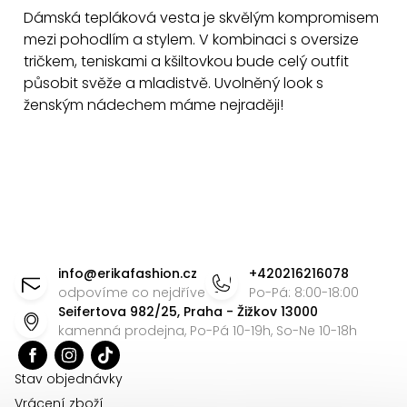
Dámská tepláková vesta je skvělým kompromisem
mezi pohodlím a stylem. V kombinaci s oversize
tričkem, teniskami a kšiltovkou bude celý outfit
působit svěže a mladistvě. Uvolněný look s
ženským nádechem máme nejraději!
Z
á
info
@
erikafashion.cz
+420216216078
p
odpovíme co nejdříve
Po-Pá: 8:00-18:00
Seifertova 982/25, Praha - Žižkov 13000
a
kamenná prodejna, Po-Pá 10-19h, So-Ne 10-18h
t
í
Stav objednávky
Vrácení zboží