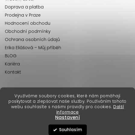
Doprava a platba
Prodejna v Praze
Hodnocení obchodu
Obchodní podmínky
Ochrana osobních údajů
Erika Eliášová – Můj příběh
BLOG
Kariéra
Kontakt
Využíváme soubory cookies, které nám pomáhají
erikafashion.sk
poskytovat a zlepšovat naše služby. Používáním tohoto
Copyright 2026
Erika Fashion
. Všechna práva vyhrazena.
webu souhlasíte s našimi pravidly pro cookies.
Další
Vytvořil Shoptet Premium
&
informace
Nastavení
Souhlasím