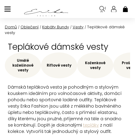
Přejít
na
NÁK
KOŠ
obsah
Domů
Oblečení
Kabáty Bundy
Vesty
Teplákové dámské
/
/
/
/
vesty
Teplákové dámské vesty
Umělé
Koženkové
Prošív
kožešinové
Riflové vesty
vesty
vest
vesty
Dámská tepláková vesta je pohodlným a stylovým
kouskem ideálním pro volnočasové aktivity, domácí
pohodu nebo sportovně laděné outfity. Teplákové
vesty Erika Fashion jsou ušité z měkkého bavlněného
úpletu nebo teplákoviny, často s příměsí elastanu,
díky kterému jsou pružné, příjemné na těle a snadno
se kombinují. Doplň je dokonalými
tepláky
z naší
kolekce. Vytvoříš tak jednoduchý a stylový outfit.