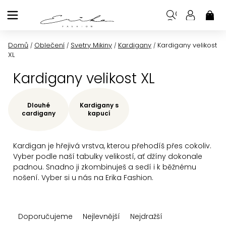
Přejít
na
NÁK
KOŠ
obsah
Domů
Oblečení
Svetry Mikiny
Kardigany
Kardigany velikost
/
/
/
/
XL
Kardigany velikost XL
Dlouhé
Kardigany s
cardigany
kapucí
Kardigan je hřejivá vrstva, kterou přehodíš přes cokoliv.
Vyber podle naší tabulky velikostí, ať džíny dokonale
padnou. Snadno ji zkombinuješ a sedí i k běžnému
nošení. Vyber si u nás na Erika Fashion.
Ř
Doporučujeme
Nejlevnější
Nejdražší
a