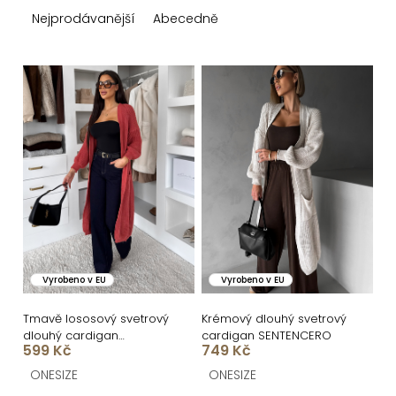
z
Nejprodávanější
Abecedně
e
n
V
í
ý
p
p
r
i
o
s
d
p
u
r
k
o
Vyrobeno v EU
Vyrobeno v EU
t
d
ů
u
Tmavě lososový svetrový
Krémový dlouhý svetrový
dlouhý cardigan
cardigan SENTENCERO
k
599 Kč
749 Kč
SENTENCERO
t
ONESIZE
ONESIZE