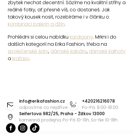
zbytek nechat decentní. Sázíme na kvalitní střihy a
s
reálné fotky, ať přesně víš, co dostaneš. Jak
u
takový kousek nosit, rozebíráme i v článku o
kombinaci balerín a džín
.
Prohlédni si celou nabídku
kardigany
. Mrkni i do
dalších kategorií na Erika Fashion, třeba na
společenské šaty
,
dámské kabáty
,
dámské kalhoty
a
kraťasy
.
Z
á
info
@
erikafashion.cz
+420216216078
p
odpovíme co nejdříve
Po-Pá: 8:00-18:00
Seifertova 982/25, Praha - Žižkov 13000
a
kamenná prodejna, Po-Pá 10-19h, So-Ne 10-18h
t