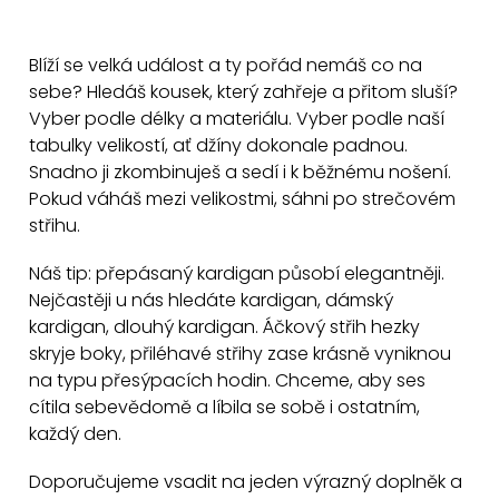
ů
O
v
Blíží se velká událost a ty pořád nemáš co na
l
sebe? Hledáš kousek, který zahřeje a přitom sluší?
á
Vyber podle délky a materiálu. Vyber podle naší
d
tabulky velikostí, ať džíny dokonale padnou.
a
Snadno ji zkombinuješ a sedí i k běžnému nošení.
c
Pokud váháš mezi velikostmi, sáhni po strečovém
í
střihu.
p
Náš tip: přepásaný kardigan působí elegantněji.
r
Nejčastěji u nás hledáte kardigan, dámský
v
kardigan, dlouhý kardigan. Áčkový střih hezky
k
skryje boky, přiléhavé střihy zase krásně vyniknou
y
na typu přesýpacích hodin. Chceme, aby ses
v
cítila sebevědomě a líbila se sobě i ostatním,
ý
každý den.
p
i
Doporučujeme vsadit na jeden výrazný doplněk a