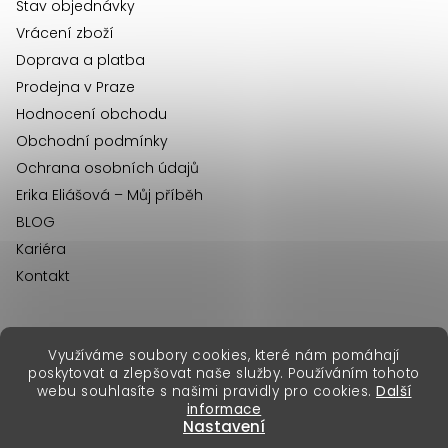
í
Stav objednávky
Vrácení zboží
Doprava a platba
Prodejna v Praze
Hodnocení obchodu
Obchodní podmínky
Ochrana osobních údajů
Erika Eliášová – Můj příběh
BLOG
Kariéra
Kontakt
Využíváme soubory cookies, které nám pomáhají
erikafashion.sk
poskytovat a zlepšovat naše služby. Používáním tohoto
Copyright 2026
Erika Fashion
. Všechna práva vyhrazena.
webu souhlasíte s našimi pravidly pro cookies.
Další
Vytvořil Shoptet Premium
&
informace
Nastavení