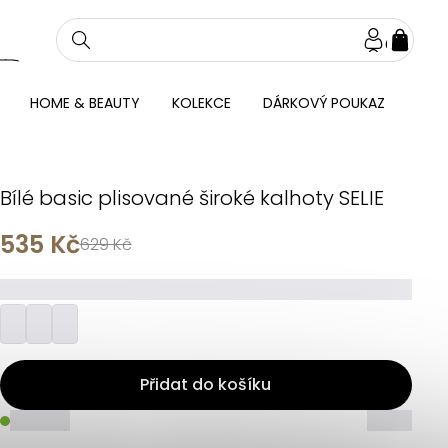
NÁKU
KOŠÍ
HOME & BEAUTY
KOLEKCE
DÁRKOVÝ POUKAZ
Bílé basic plisované široké kalhoty SELIE
535 Kč
629 Kč
_________
Přidat do košíku
_____
_____