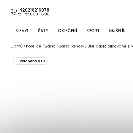
Přejít
na
+420216216078
Po-Pá: 8:00-18:00
obsah
SLEVY❗
ŠATY
OBLEČENÍ
SPORT
MUŠELÍN
Domů
Kolekce
Basic
Basic kalhoty
Bílé basic plisované šir
/
/
/
/
Vyrobeno v EU