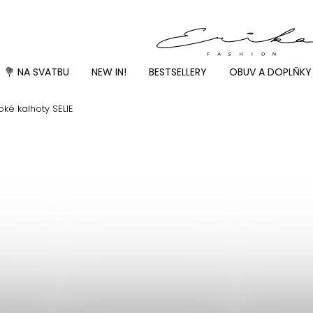
💐 NA SVATBU
NEW IN!
BESTSELLERY
OBUV A DOPLŇKY
oké kalhoty SELIE