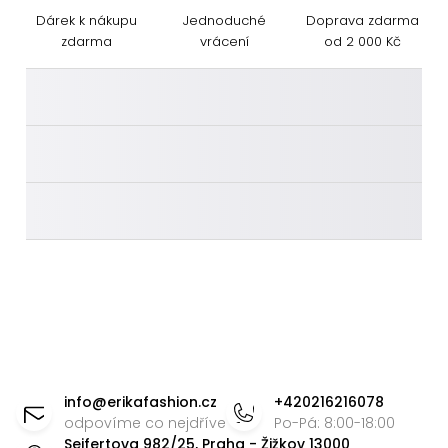
Dárek k nákupu
Jednoduché
Doprava zdarma
zdarma
vrácení
od 2 000 Kč
________
________
________
Z
á
info
@
erikafashion.cz
+420216216078
p
odpovíme co nejdříve
Po-Pá: 8:00-18:00
Seifertova 982/25, Praha - Žižkov 13000