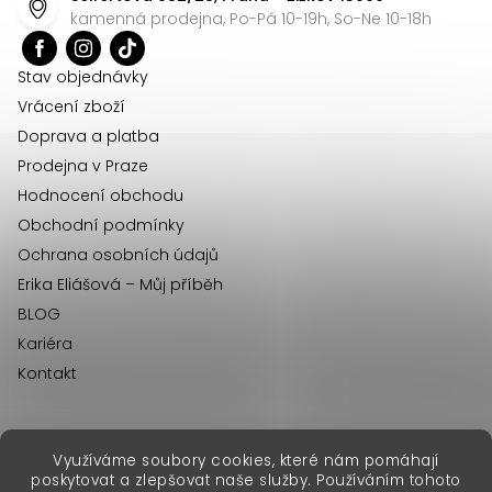
a
kamenná prodejna, Po-Pá 10-19h, So-Ne 10-18h
t
í
Stav objednávky
Vrácení zboží
Doprava a platba
Prodejna v Praze
Hodnocení obchodu
Obchodní podmínky
Ochrana osobních údajů
Erika Eliášová – Můj příběh
BLOG
Kariéra
Kontakt
Využíváme soubory cookies, které nám pomáhají
erikafashion.sk
poskytovat a zlepšovat naše služby. Používáním tohoto