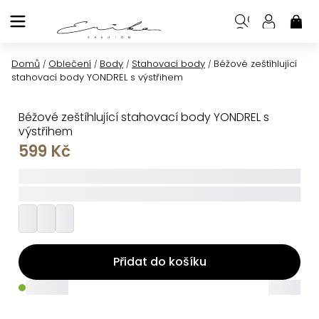
Přejít
na
NÁK
KOŠ
obsah
Domů
Oblečení
Body
Stahovací body
Béžové zeštíhlující
/
/
/
/
stahovací body YONDREL s výstřihem
Béžové zeštíhlující stahovací body YONDREL s
výstřihem
599 Kč
_____
_________
Přidat do košíku
_____
_____