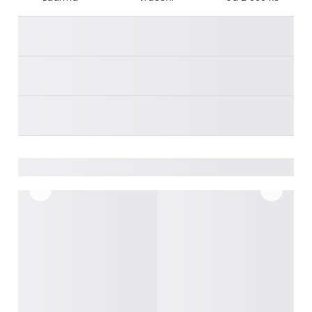
________
________
________