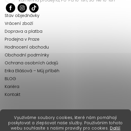
t
í
Stav objednávky
Vrácení zboží
Doprava a platba
Prodejna v Praze
Hodnocení obchodu
Obchodní podmínky
Ochrana osobních údajů
Erika Eliášová – Můj příběh
BLOG
Kariéra
Kontakt
Využíváme soubory cookies, které nám pomáhají
erikafashion.sk
poskytovat a zlepšovat naše služby. Používáním tohoto
Copyright 2026
Erika Fashion
. Všechna práva vyhrazena.
webu souhlasíte s našimi pravidly pro cookies.
Další