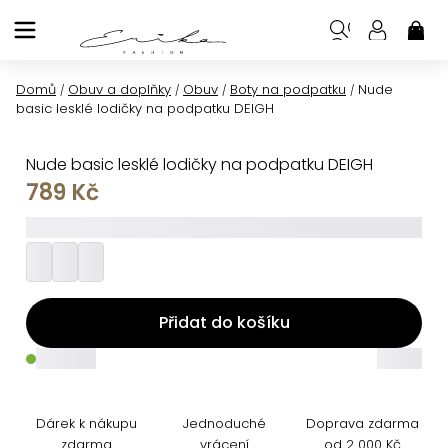
Přejít
na
NÁK
KOŠ
obsah
Domů
Obuv a doplňky
Obuv
Boty na podpatku
Nude
/
/
/
/
basic lesklé lodičky na podpatku DEIGH
Nude basic lesklé lodičky na podpatku DEIGH
789 Kč
_________
Přidat do košíku
_____
_____
Dárek k nákupu
Jednoduché
Doprava zdarma
zdarma
vrácení
od 2 000 Kč