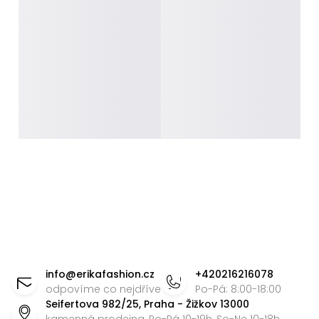
Z
á
info
@
erikafashion.cz
+420216216078
p
odpovíme co nejdříve
Po-Pá: 8:00-18:00
Seifertova 982/25, Praha - Žižkov 13000
a
kamenná prodejna, Po-Pá 10-19h, So-Ne 10-18h