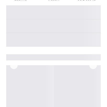
________
________
________