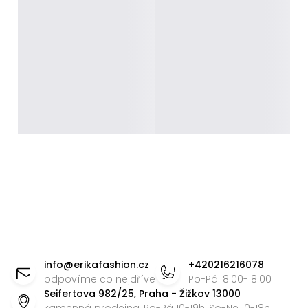
Z
á
info
@
erikafashion.cz
+420216216078
p
odpovíme co nejdříve
Po-Pá: 8:00-18:00
Seifertova 982/25, Praha - Žižkov 13000
a
kamenná prodejna, Po-Pá 10-19h, So-Ne 10-18h