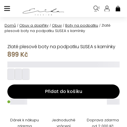
Přejít
na
NÁK
KOŠ
obsah
Domů
Obuv a doplňky
Obuv
Boty na podpatku
Zlaté
/
/
/
/
plesové boty na podpatku SLISEA s kamínky
Zlaté plesové boty na podpatku SLISEA s kamínky
899 Kč
_________
Přidat do košíku
_____
_____
Dárek k nákupu
Jednoduché
Doprava zdarma
zdarma
vrácení
od 2 000 Kč