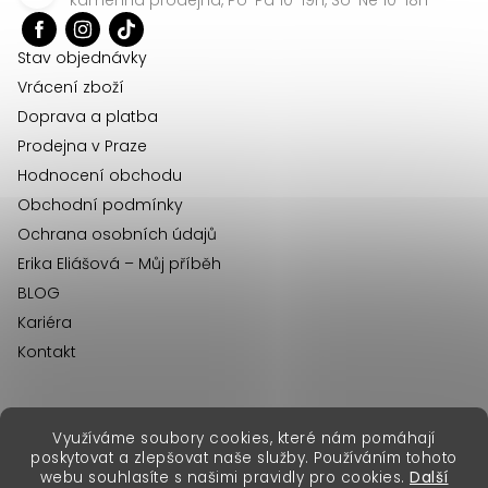
t
í
Stav objednávky
Vrácení zboží
Doprava a platba
Prodejna v Praze
Hodnocení obchodu
Obchodní podmínky
Ochrana osobních údajů
Erika Eliášová – Můj příběh
BLOG
Kariéra
Kontakt
Využíváme soubory cookies, které nám pomáhají
erikafashion.sk
poskytovat a zlepšovat naše služby. Používáním tohoto
Copyright 2026
Erika Fashion
. Všechna práva vyhrazena.
webu souhlasíte s našimi pravidly pro cookies.
Další