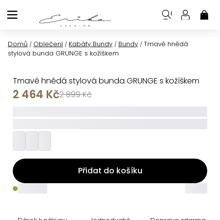
Přejít
na
NÁK
KOŠ
obsah
Domů
Oblečení
Kabáty Bundy
Bundy
Tmavě hnědá
/
/
/
/
stylová bunda GRUNGE s kožíškem
Tmavě hnědá stylová bunda GRUNGE s kožíškem
2 464 Kč
2 899 Kč
_____
_________
Přidat do košíku
_____
_____