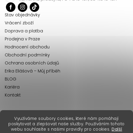
t
í
Stav objednávky
Vrácení zboží
Doprava a platba
Prodejna v Praze
Hodnocení obchodu
Obchodní podmínky
Ochrana osobních údajů
Erika Eliášová – Můj příběh
BLOG
Kariéra
Kontakt
Využíváme soubory cookies, které nám pomáhají
erikafashion.sk
poskytovat a zlepšovat naše služby. Používáním tohoto
Copyright 2026
Erika Fashion
. Všechna práva vyhrazena.
webu souhlasíte s našimi pravidly pro cookies.
Další