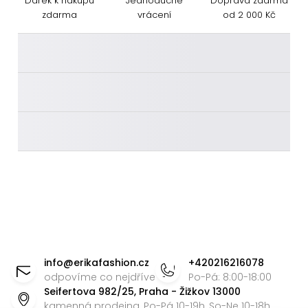
Dárek k nákupu
Jednoduché
Doprava zdarma
zdarma
vrácení
od 2 000 Kč
________
________
________
Z
á
info
@
erikafashion.cz
+420216216078
p
odpovíme co nejdříve
Po-Pá: 8:00-18:00
Seifertova 982/25, Praha - Žižkov 13000
a
kamenná prodejna, Po-Pá 10-19h, So-Ne 10-18h