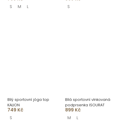
S
M
L
S
Bílý sportovní jóga top
Bílá sportovní vlnkovaná
KALION
podprsenka ISOURAT
749 Kč
899 Kč
S
M
L