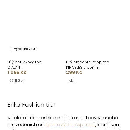
Vyrobeno v EU
Bílý perličkový top
Bílý elegantní crop top
DIALANT
KINCELES s peřím
1 099 Kč
299 Kč
ONESIZE
M/L
O
v
Erika Fashion tip!
l
á
V kolekci Erika Fashion najdeš crop topy v mnoha
d
provedeních od
úpletových crop topů
, které jsou