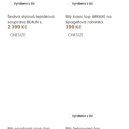
Vyrobeno v EU
Vyrobeno v EU
Šedivá stylová tepláková
Bílý basic top ARRAXE na
souprava BEAUN s
špagetová ramínka
2 399 Kč
399 Kč
topem
ONESIZE
ONESIZE
Vyrobeno v EU
Bílý sportovní crop top
Bílý žebrovaný top