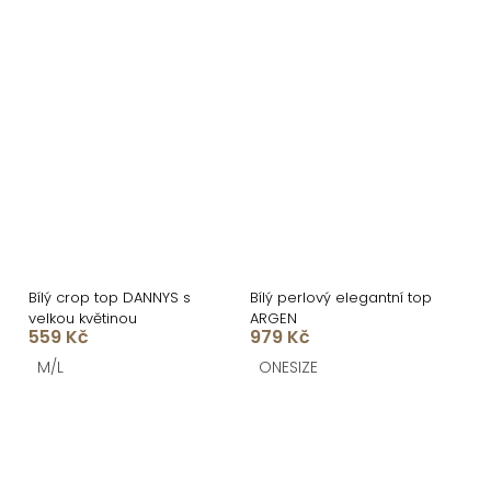
Bílý crop top DANNYS s
Bílý perlový elegantní top
velkou květinou
ARGEN
559 Kč
979 Kč
M/L
ONESIZE