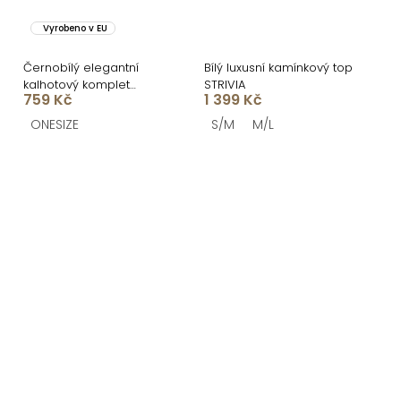
Vyrobeno v EU
Černobílý elegantní
Bílý luxusní kamínkový top
kalhotový komplet
STRIVIA
759 Kč
1 399 Kč
TAURIN
ONESIZE
S/M
M/L