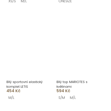
XS/S
M/L
ONESIZE
Bílý sportovní elastický
Bílý top MARIOTES s
komplet LETIS
květinami
454 Kč
594 Kč
M/L
S/M
M/L