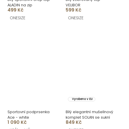
ALADIN na zip
VELIBOR
499 Kč
599 Kč
ONESIZE
ONESIZE
Vyrobeno v EU
Sportovní podprsenka
Bílý elegantní mušelínový
Ace - white
komplet SOLAN se sukní
1 090 Kč
849 Kč