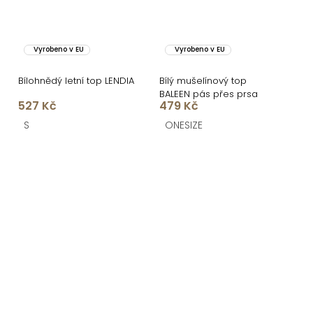
Vyrobeno v EU
Vyrobeno v EU
Bílohnědý letní top LENDIA
Bílý mušelínový top
BALEEN pás přes prsa
527 Kč
479 Kč
S
ONESIZE