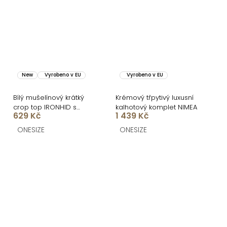
New
Vyrobeno v EU
Vyrobeno v EU
Bílý mušelínový krátký
Krémový třpytivý luxusní
crop top IRONHID s
kalhotový komplet NIMEA
629 Kč
1 439 Kč
dlouhým rukávem
ONESIZE
ONESIZE