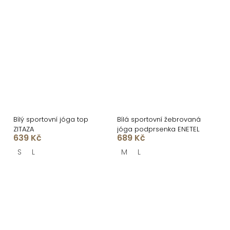
Bílý sportovní jóga top
Bílá sportovní žebrovaná
ZITAZA
jóga podprsenka ENETEL
639 Kč
689 Kč
S
L
M
L