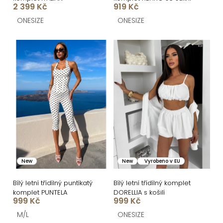
k
2 399 Kč
919 Kč
t
ONESIZE
ONESIZE
ů
New
New
Vyrobeno v EU
Bílý letní třídílný puntíkatý
Bílý letní třídílný komplet
komplet PUNTELA
DORELLIA s košilí
999 Kč
999 Kč
M/L
ONESIZE