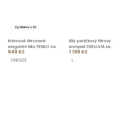
Vyrobeno v EU
Krémové flitrované
Bílý perličkový flitrový
elegantní tílko FENILO na
komplet DRELUVIA se
649 Kč
1 199 Kč
ramínka
sukní
ONESIZE
L