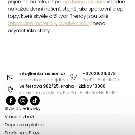
a
příjemné na těle, až po
bavlněné varianty
vhodné
c
na každodenní nošení, stejně jako sportovní crop
í
topy, které skvěle drží tvar. Trendy jsou také
p
žebrované materiály
,
dlouhé rukávy
nebo
asymetrické střihy.
r
v
k
y
Z
v
ý
á
info
@
erikafashion.cz
+420216216078
p
p
odpovíme co nejdříve
Po-Pá: 8:00-18:00
i
Seifertova 982/25, Praha - Žižkov 13000
a
kamenná prodejna, Po-Pá 10-19h, So-Ne 10-18h
s
t
u
í
Stav objednávky
Vrácení zboží
Doprava a platba
Prodejna v Praze