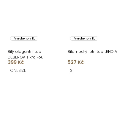
Vyrobeno v EU
Vyrobeno v EU
Bílý elegantní top
Bílomodrý letn top LENDIA
DEBERGA s krajkou
399 Kč
527 Kč
ONESIZE
S