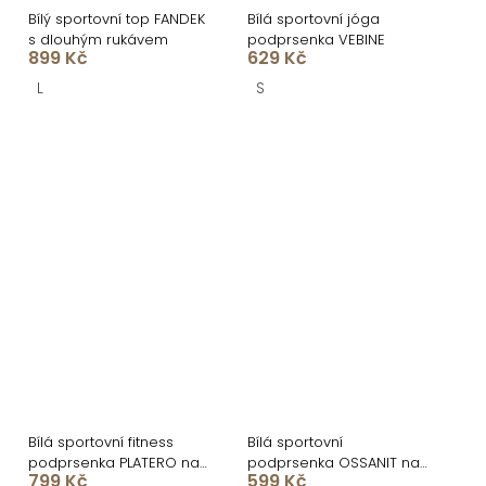
Bílý sportovní top FANDEK
Bílá sportovní jóga
s dlouhým rukávem
podprsenka VEBINE
899 Kč
629 Kč
L
S
Bílá sportovní fitness
Bílá sportovní
podprsenka PLATERO na
podprsenka OSSANIT na
799 Kč
599 Kč
zip
ramínka