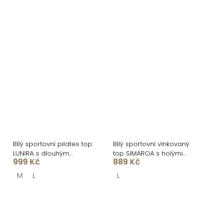
Bílý sportovní pilates top
Bílý sportovní vlnkovaný
LUNIRA s dlouhým
top SIMAROA s holými
999 Kč
889 Kč
rukávem
zády
M
L
L