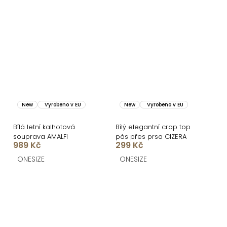
New
Vyrobeno v EU
New
Vyrobeno v EU
Bílá letní kalhotová
Bílý elegantní crop top
souprava AMALFI
pás přes prsa CIZERA
989 Kč
299 Kč
ONESIZE
ONESIZE