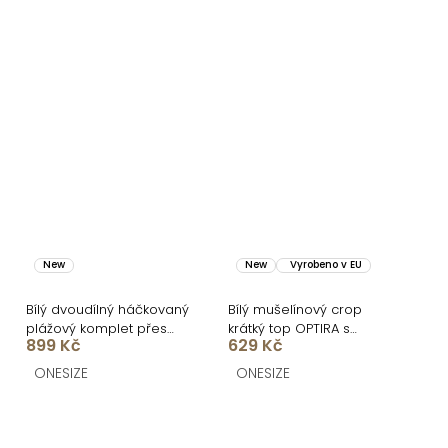
New
New
Vyrobeno v EU
Bílý dvoudílný háčkovaný
Bílý mušelínový crop
plážový komplet přes
krátký top OPTIRA s
899 Kč
629 Kč
plavky TESSARO
dlouhým rukávem
ONESIZE
ONESIZE