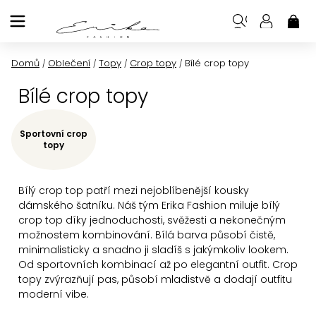
Přejít
na
NÁK
KOŠ
obsah
Domů
Oblečení
Topy
Crop topy
Bílé crop topy
/
/
/
/
Bílé crop topy
Sportovní crop
topy
Bílý crop top patří mezi nejoblíbenější kousky
dámského šatníku. Náš tým Erika Fashion miluje bílý
crop top díky jednoduchosti, svěžesti a nekonečným
možnostem kombinování. Bílá barva působí čistě,
minimalisticky a snadno ji sladíš s jakýmkoliv lookem.
Od sportovních kombinací až po elegantní outfit. Crop
topy zvýrazňují pas, působí mladistvě a dodají outfitu
moderní vibe.