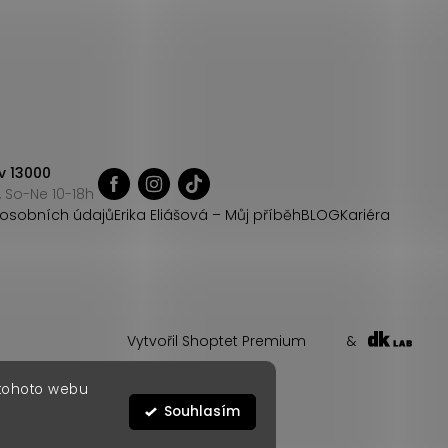
v 13000
 So-Ne 10-18h
osobních údajů
Erika Eliášová – Můj příběh
BLOG
Kariéra
Vytvořil Shoptet Premium
&
 tohoto webu
Souhlasím