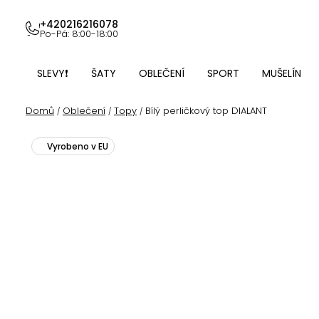
Přejít
na
+420216216078
Po-Pá: 8:00-18:00
obsah
SLEVY❗
ŠATY
OBLEČENÍ
SPORT
MUŠELÍN
Domů
Oblečení
Topy
Bílý perličkový top DIALANT
/
/
/
Vyrobeno v EU