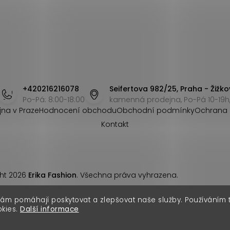
+420216216078
Seifertova 982/25, Praha - Žižko
Po-Pá: 8:00-18:00
kamenná prodejna, Po-Pá 10-19h,
jna v Praze
Hodnocení obchodu
Obchodní podmínky
Ochrana 
Kontakt
ht 2026
Erika Fashion
. Všechna práva vyhrazena.
nám pomáhají poskytovat a zlepšovat naše služby. Používáním
okies.
Další informace