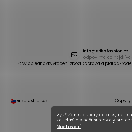
Z
á
info
@
erikafashion.cz
odpovíme co nejdříve
p
Stav objednávky
Vrácení zboží
Doprava a platba
Prode
a
t
í
erikafashion.sk
Copyrig
Využíváme soubory cookies, které 
souhlasíte s našimi pravidly pro co
Nastavení