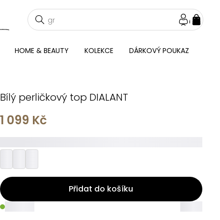
NÁKU
KOŠÍ
HOME & BEAUTY
KOLEKCE
DÁRKOVÝ POUKAZ
Bílý perličkový top DIALANT
1 099 Kč
_________
Přidat do košíku
_____
_____