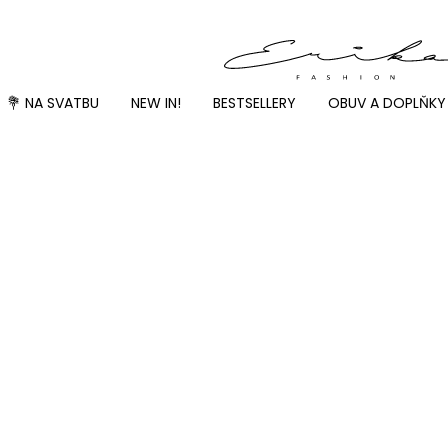
💐 NA SVATBU
NEW IN!
BESTSELLERY
OBUV A DOPLŇKY