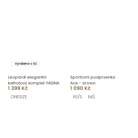
Vyrobeno v EU
Leopardí elegantní
Sportovní podprsenka
kalhotový komplet YASINA
Ace - brown
1 399 Kč
1 090 Kč
ONESIZE
XS/S
M/L