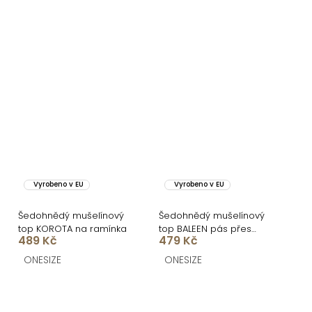
Vyrobeno v EU
Vyrobeno v EU
Šedohnědý mušelínový
Šedohnědý mušelínový
top KOROTA na ramínka
top BALEEN pás přes
489 Kč
479 Kč
prsa
ONESIZE
ONESIZE