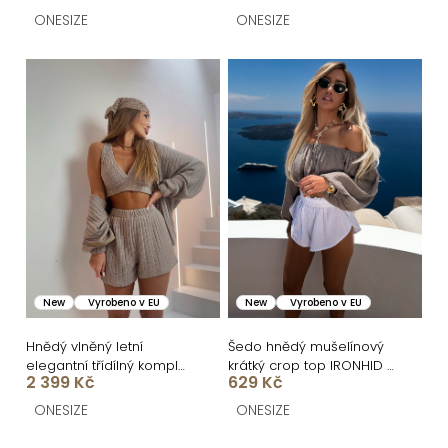
t
ONESIZE
ONESIZE
ů
New
Vyrobeno v EU
New
Vyrobeno v EU
Hnědý vlněný letní
Šedo hnědý mušelínový
elegantní třídílný komplet
krátký crop top IRONHID s
2 399 Kč
629 Kč
ITALIAN
dlouhým rukávem
ONESIZE
ONESIZE