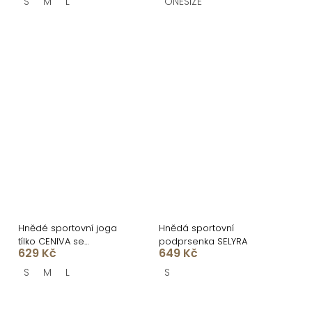
S
M
L
ONESIZE
Hnědé sportovní joga
Hnědá sportovní
tílko CENIVA se
podprsenka SELYRA
629 Kč
649 Kč
šněrováním
S
M
L
S