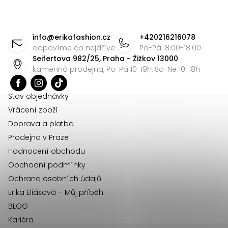
r
v
Z
k
á
info
@
erikafashion.cz
+420216216078
y
p
odpovíme co nejdříve
Po-Pá: 8:00-18:00
v
Seifertova 982/25, Praha - Žižkov 13000
a
ý
kamenná prodejna, Po-Pá 10-19h, So-Ne 10-18h
t
p
i
í
Stav objednávky
s
Vrácení zboží
u
Doprava a platba
Prodejna v Praze
Hodnocení obchodu
Obchodní podmínky
Ochrana osobních údajů
Erika Eliášová – Můj příběh
BLOG
Kariéra