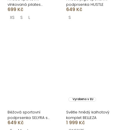
vlnkovaná pilates
podprsenka HUSTLE
699 Kč
649 Kč
podprsenka FELIMA
XS
S
L
S
Vyrobeno v EU
Béžová sportovní
Světle hnědý kalhotový
podprsenka SELYRA s
komplet BELLEZA
649 Kč
1 999 Kč
podporou