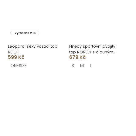
Vyrobeno v EU
Leopardí sexy vázací top
Hnědý sportovní dvojitý
REIGH
top RONELY s dlouhým
599 Kč
679 Kč
rukávem
ONESIZE
S
M
L