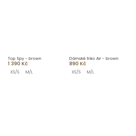
Top Spy - brown
Dámské triko Air - brown
1 390 Kč
890 Kč
XS/S
M/L
XS/S
M/L