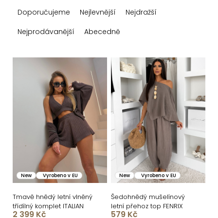
Ř
Doporučujeme
Nejlevnější
Nejdražší
a
z
Nejprodávanější
Abecedně
e
n
V
í
ý
p
p
r
i
o
s
d
p
u
r
k
o
New
Vyrobeno v EU
New
Vyrobeno v EU
t
d
ů
u
Tmavě hnědý letní vlněný
Šedohnědý mušelínový
třídílný komplet ITALIAN
letní přehoz top FENRIX
k
2 399 Kč
579 Kč