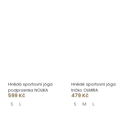
Hnědá sportovní jóga
Hnědé sportovní jóga
podprsenka NOLIKA
tričko OLMIRA
599 Kč
479 Kč
S
L
S
M
L