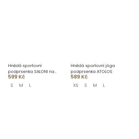
Hnědá sportovní
Hnědá sportovní jóga
podprsenka SALONI na
podprsenka ATOLOS
599 Kč
589 Kč
tenká ramínka
S
M
L
XS
S
M
L