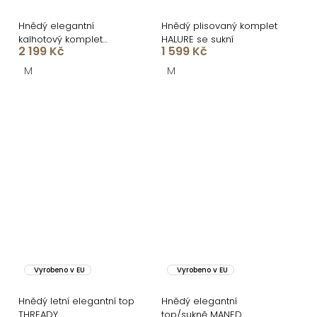
Hnědý elegantní
Hnědý plisovaný komplet
kalhotový komplet
HALURE se sukní
2 199 Kč
1 599 Kč
SANARI s korzetem
M
M
Vyrobeno v EU
Vyrobeno v EU
Hnědý letní elegantní top
Hnědý elegantní
THREADY
top/sukně MANED