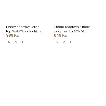
Hnědý sportovní crop
Hnědá sportovní fitness
top WALATA s dlouhým
podprsenka SONDEL
989 Kč
649 Kč
rukávem
S
M
L
S
M
L