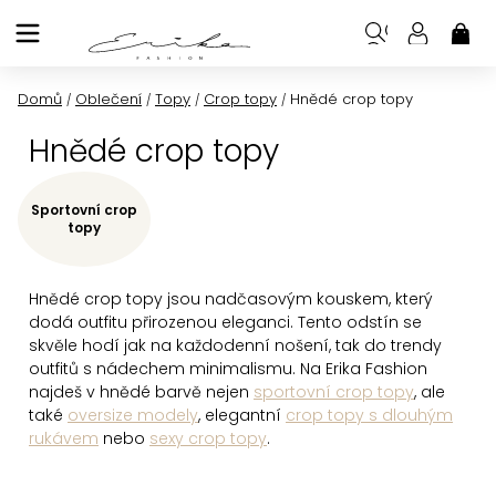
Přejít
na
NÁK
KOŠ
obsah
Domů
Oblečení
Topy
Crop topy
Hnědé crop topy
/
/
/
/
Hnědé crop topy
Sportovní crop
topy
Hnědé crop topy jsou nadčasovým kouskem, který
dodá outfitu přirozenou eleganci. Tento odstín se
skvěle hodí jak na každodenní nošení, tak do trendy
outfitů s nádechem minimalismu. Na Erika Fashion
najdeš v hnědé barvě nejen
sportovní crop topy
, ale
také
oversize modely
, elegantní
crop topy s dlouhým
rukávem
nebo
sexy crop topy
.