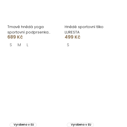
Tmavě hnědá yoga
Hnědé sportovní tílko
sportovní podprsenka
LURESTA
689 Kč
499 Kč
KOVOVO
S
M
L
S
Vyrobeno v EU
Vyrobeno v EU