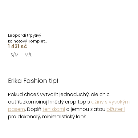
Leopardí třpytivý
kalhotový komplet
1 431 Kč
KENOTON
S/M
M/L
O
v
Erika Fashion tip!
l
á
Pokud chceš vytvořit jednoduchý, ale chic
d
outfit,
zkombinuj hnědý crop top s
džíny s vysokým
a
pasem
. Doplň
teniskami
a jemnou zlatou
bižuterií
c
pro dokonalý, minimalistický look.
í
p