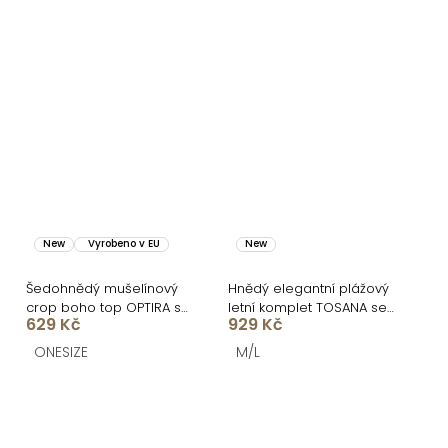
New
Vyrobeno v EU
New
Šedohnědý mušelínový
Hnědý elegantní plážový
crop boho top OPTIRA s
letní komplet TOSANA se
629 Kč
929 Kč
dlouhým rukávem
sukní
ONESIZE
M/L