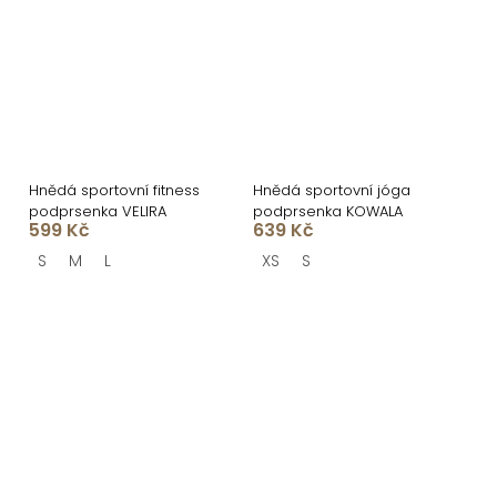
Hnědá sportovní fitness
Hnědá sportovní jóga
podprsenka VELIRA
podprsenka KOWALA
599 Kč
639 Kč
S
M
L
XS
S