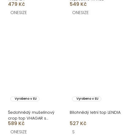
479 Kč
549 Kč
ONESIZE
ONESIZE
Vyrobeno v EU
Vyrobeno v EU
Šedohnědý mušelínový
Bílohnědý letní top LENDIA
crop top VHAGAR s
589 Kč
527 Kč
dlouhým rukávem
ONESIZE
S