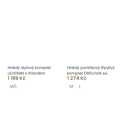
Hnědý stylový komplet
Hnědý perličkový třpytivý
ULVERAN s třásněmi
komplet DRELUVIA se
1 189 Kč
1 274 Kč
sukní
M/L
M
L