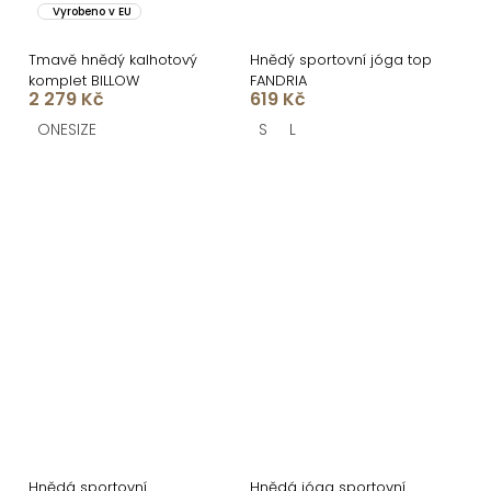
Vyrobeno v EU
Tmavě hnědý kalhotový
Hnědý sportovní jóga top
komplet BILLOW
FANDRIA
2 279 Kč
619 Kč
ONESIZE
S
L
Hnědá sportovní
Hnědá jóga sportovní