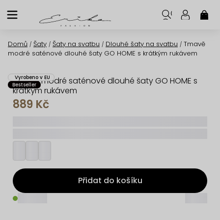
Přejít
na
NÁK
KOŠ
obsah
Domů
Šaty
Šaty na svatbu
Dlouhé šaty na svatbu
Tmavě
/
/
/
/
modré saténové dlouhé šaty GO HOME s krátkým rukávem
Vyrobeno v EU
Tmavě modré saténové dlouhé šaty GO HOME s
Bestseller
krátkým rukávem
889 Kč
_____
_________
Přidat do košíku
_____
_____