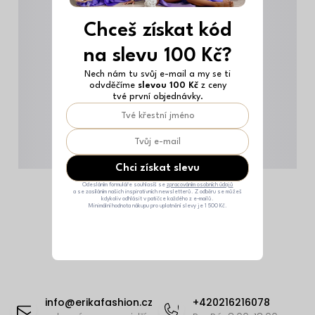
Chceš získat kód
na slevu 100 Kč?
Nech nám tu svůj e-mail a my se ti
odvděčíme
slevou 100 Kč
z ceny
tvé první objednávky.
Chci získat slevu
Odesláním formuláře souhlasíš se
zpracováním osobních údajů
a se zasíláním našich inspirativních newsletterů. Z odběru se můžeš
kdykoliv odhlásit v patičce každého z e-mailů.
Minimální hodnota nákupu pro uplatnění slevy je 1 500 Kč.
Z
á
info
@
erikafashion.cz
+420216216078