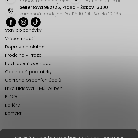
p
odpovíme co nejdříve
Po-Pá: 8:00-18:00
Seifertova 982/25, Praha - Žižkov 13000
a
kamenná prodejna, Po-Pá 10-19h, So-Ne 10-18h
t
í
Stav objednávky
Vrácení zboží
Doprava a platba
Prodejna v Praze
Hodnocení obchodu
Obchodní podmínky
Ochrana osobních údajů
Erika Eliášová – Můj příběh
BLOG
Kariéra
Kontakt
Využíváme soubory cookies, které nám pomáhají