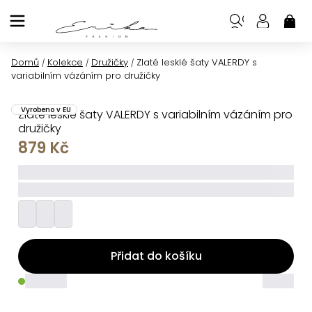
Přejít
na
NÁK
KOŠ
obsah
Domů
Kolekce
Družičky
Zlaté lesklé šaty VALERDY s
/
/
/
variabilním vázáním pro družičky
Vyrobeno v EU
Zlaté lesklé šaty VALERDY s variabilním vázáním pro
družičky
879 Kč
_____
_________
Přidat do košíku
_____
_____