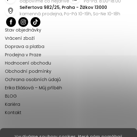
p
odpovíme co nejdříve
Po-Pá: 8:00-18:00
Seifertova 982/25, Praha - Žižkov 13000
a
kamenná prodejna, Po-Pá 10-19h, So-Ne 10-18h
t
í
Stav objednávky
Vrácení zboží
Doprava a platba
Prodejna v Praze
Hodnocení obchodu
Obchodní podmínky
Ochrana osobních údajů
Erika Eliášová – Můj příběh
BLOG
Kariéra
Kontakt
Využíváme soubory cookies, které nám pomáhají