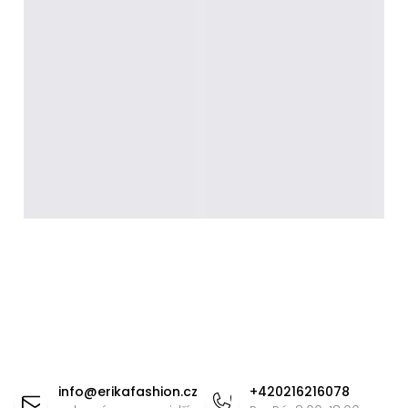
Z
á
info
@
erikafashion.cz
+420216216078