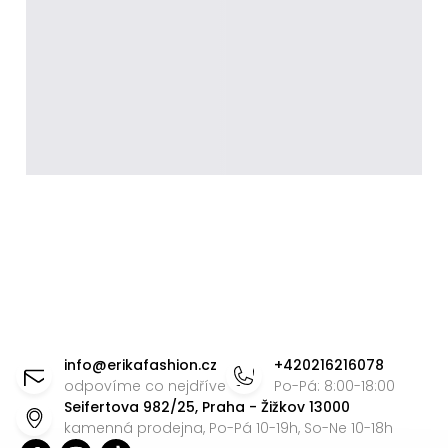
Z
á
info
@
erikafashion.cz
+420216216078
p
odpovíme co nejdříve
Po-Pá: 8:00-18:00
Seifertova 982/25, Praha - Žižkov 13000
a
kamenná prodejna, Po-Pá 10-19h, So-Ne 10-18h