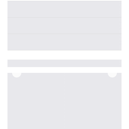
________
________
________