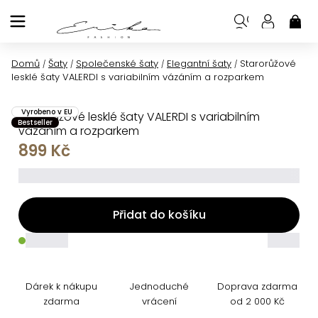
Přejít
na
NÁK
KOŠ
obsah
Domů
Šaty
Společenské šaty
Elegantní šaty
Starorůžové
/
/
/
/
lesklé šaty VALERDI s variabilním vázáním a rozparkem
Vyrobeno v EU
Starorůžové lesklé šaty VALERDI s variabilním
Bestseller
vázáním a rozparkem
899 Kč
_____
Přidat do košíku
_____
_____
Dárek k nákupu
Jednoduché
Doprava zdarma
zdarma
vrácení
od 2 000 Kč