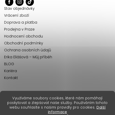
t
í
Stav objednávky
Vrácení zboží
Doprava a platba
Prodejna v Praze
Hodnocení obchodu
Obchodní podmínky
Ochrana osobních údajů
Erika Eliášová – Můj příběh
BLOG
Kariéra
Kontakt
Využíváme soubory cookies, které nám pomáhají
erikafashion.sk
poskytovat a zlepšovat naše služby. Používáním tohoto
Copyright 2026
Erika Fashion
. Všechna práva vyhrazena.
webu souhlasíte s našimi pravidly pro cookies.
Další
Vytvořil Shoptet Premium
&
informace