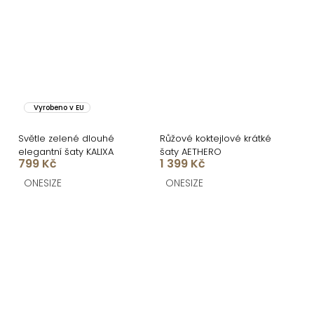
Vyrobeno v EU
Světle zelené dlouhé
Růžové koktejlové krátké
elegantní šaty KALIXA
šaty AETHERO
799 Kč
1 399 Kč
ONESIZE
ONESIZE