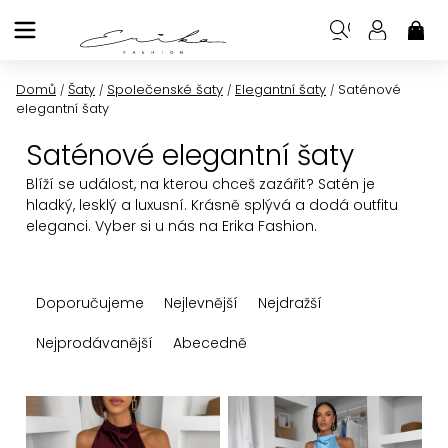
Přejít
na
NÁK
KOŠ
obsah
Domů
Šaty
Společenské šaty
Elegantní šaty
Saténové
/
/
/
/
elegantní šaty
Saténové elegantní šaty
Blíží se událost, na kterou chceš zazářit? Satén je
hladký, lesklý a luxusní. Krásně splývá a dodá outfitu
eleganci. Vyber si u nás na Erika Fashion.
Ř
Doporučujeme
Nejlevnější
Nejdražší
a
z
Nejprodávanější
Abecedně
e
n
V
í
ý