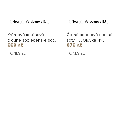
New
Vyrobeno v EU
New
Vyrobeno v EU
Krémové saténové
Černé saténové dlouhé
dlouhé společenské šaty
šaty HELIORA ke krku
999 Kč
879 Kč
AMELIS
ONESIZE
ONESIZE