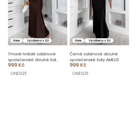
New
Vyrobeno v EU
New
Vyrobeno v EU
Tmavě hnědé saténové
Černé saténové dlouhé
společenské dlouhé šaty
společenské šaty AMELIS
999 Kč
999 Kč
AMELIS
ONESIZE
ONESIZE