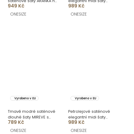
saténové šaty ARANKA na
elegantní midi šaty
949 Kč
989 Kč
ramínka
SIMUEL se šněrováním
ONESIZE
ONESIZE
Vyrobeno v EU
Vyrobeno v EU
Tmavě modré saténové
Petrolejové saténové
dlouhé šaty MIREVE s
elegantní midi šaty
789 Kč
989 Kč
odhalenými zády
SIMUEL se šněrováním
ONESIZE
ONESIZE