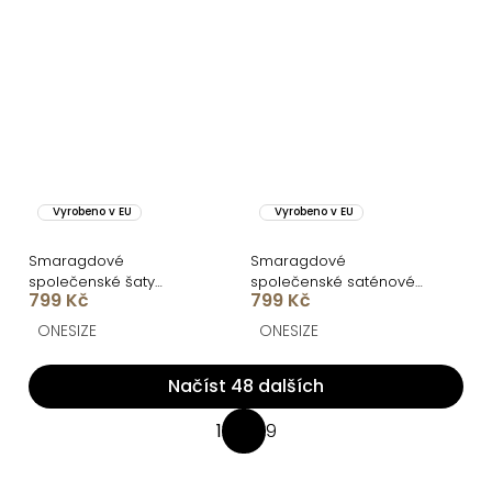
Vyrobeno v EU
Vyrobeno v EU
Smaragdové
Smaragdové
společenské šaty
společenské saténové
799 Kč
799 Kč
VELMORO s body
dlouhé šaty CARMIYA
ONESIZE
ONESIZE
Načíst 48 dalších
O
1
9
S
v
t
l