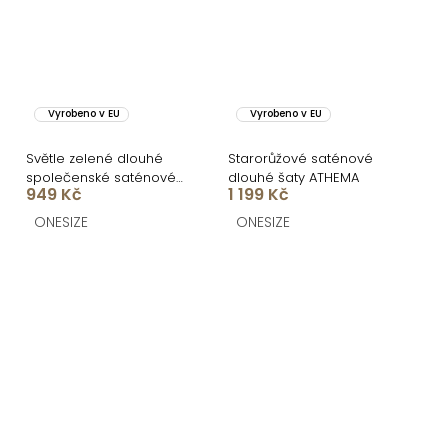
Vyrobeno v EU
Vyrobeno v EU
Světle zelené dlouhé
Starorůžové saténové
společenské saténové
dlouhé šaty ATHEMA
949 Kč
1 199 Kč
šaty ARANKA na ramínka
ONESIZE
ONESIZE