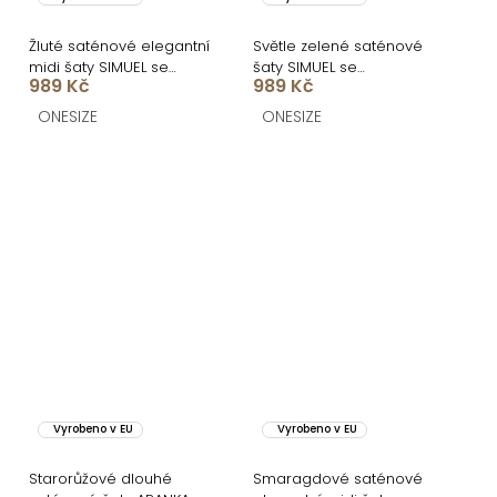
Žluté saténové elegantní
Světle zelené saténové
midi šaty SIMUEL se
šaty SIMUEL se
989 Kč
989 Kč
šněrováním
šněrováním
ONESIZE
ONESIZE
Vyrobeno v EU
Vyrobeno v EU
Starorůžové dlouhé
Smaragdové saténové