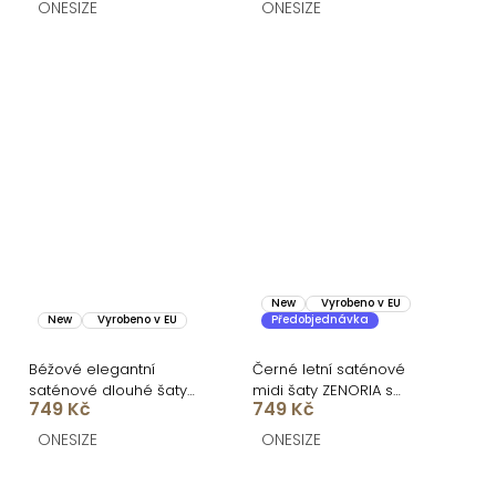
rozparkem
ONESIZE
ONESIZE
New
Vyrobeno v EU
New
Vyrobeno v EU
Předobjednávka
Béžové elegantní
Černé letní saténové
saténové dlouhé šaty
midi šaty ZENORIA s
749 Kč
749 Kč
BLYVIA
krajkou
ONESIZE
ONESIZE