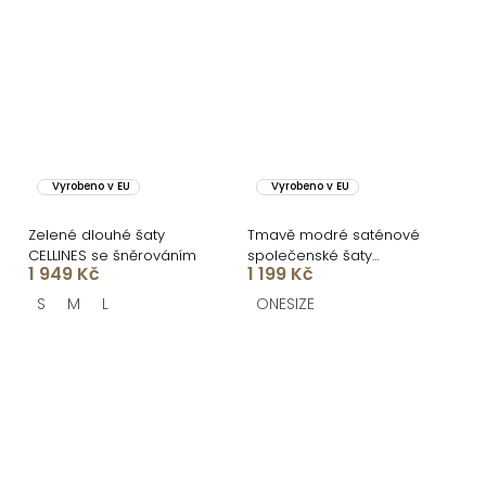
Vyrobeno v EU
Vyrobeno v EU
Zelené dlouhé šaty
Tmavě modré saténové
CELLINES se šněrováním
společenské šaty
1 949 Kč
1 199 Kč
ATHEMA
S
M
L
ONESIZE