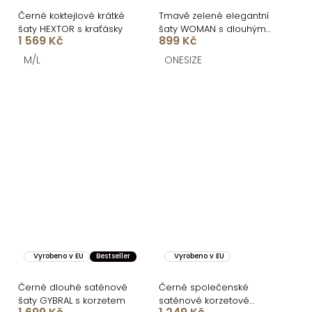
Černé koktejlové krátké
Tmavě zelené elegantní
šaty HEXTOR s kraťásky
šaty WOMAN s dlouhým
1 569 Kč
899 Kč
rukávem
M/L
ONESIZE
Vyrobeno v EU
Bestseller
Vyrobeno v EU
Černé dlouhé saténové
Černé společenské
šaty GYBRAL s korzetem
saténové korzetové