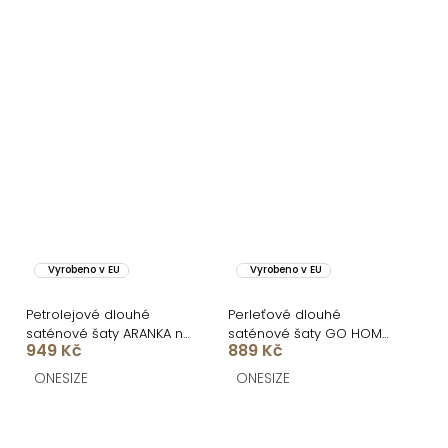
Vyrobeno v EU
Vyrobeno v EU
Petrolejové dlouhé
Perleťové dlouhé
saténové šaty ARANKA na
saténové šaty GO HOME
949 Kč
889 Kč
ramínka
s páskem
ONESIZE
ONESIZE