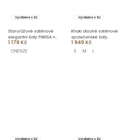
Vyrobeno v EU
Vyrobeno v EU
Starorůžové saténové
Khaki dlouhé saténové
elegantní šaty PARISA na
společenské šaty
1 179 Kč
1 949 Kč
jedno rameno
CELLINES
ONESIZE
S
M
L
Vyrobeno v EU
Vyrobeno v EU