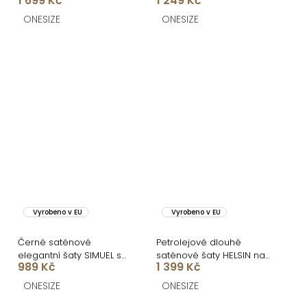
1 699 Kč
1 249 Kč
dlouhé šaty ZONTIRE
ONESIZE
ONESIZE
Vyrobeno v EU
Vyrobeno v EU
Černé saténové
Petrolejové dlouhé
elegantní šaty SIMUEL se
saténové šaty HELSIN na
989 Kč
1 399 Kč
šněrováním
ramínka
ONESIZE
ONESIZE