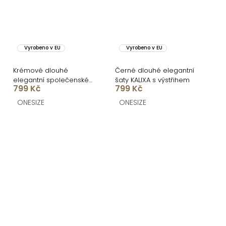
Vyrobeno v EU
Vyrobeno v EU
Krémové dlouhé
Černé dlouhé elegantní
elegantní společenské
šaty KALIXA s výstřihem
799 Kč
799 Kč
šaty KALIXA s výstřihem
ONESIZE
ONESIZE