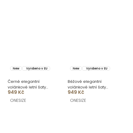
New
Vyrobeno v EU
New
Vyrobeno v EU
Černé elegantní
Béžové elegantní
volánkové letní šaty
volánkové letní šaty
949 Kč
949 Kč
VELANA
VELANA
ONESIZE
ONESIZE