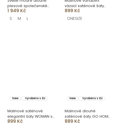
Světle modré dlouhé
Malinové variabilní
plesové společenské
vázací saténové šaty
1 949 Kč
899 Kč
šaty CELLINES
VALERDI a rozparkem
S
M
L
ONESIZE
New
Vyrobeno v EU
New
Vyrobeno v EU
Malinové saténové
Malinové dlouhé
elegantní šaty WOMAN s
saténové šaty GO HOME
899 Kč
889 Kč
dlouhým rukávem
s krátkým rukávem a