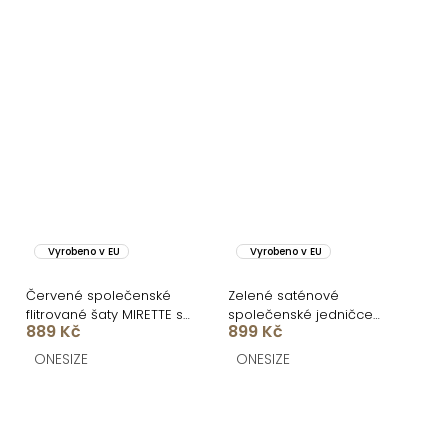
Vyrobeno v EU
Vyrobeno v EU
Červené společenské
Zelené saténové
flitrované šaty MIRETTE s
společenské jedničce
889 Kč
899 Kč
drapováním
šaty EZMIRA
ONESIZE
ONESIZE