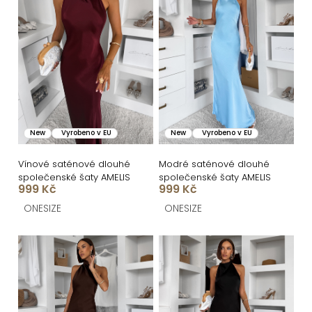
p
p
r
i
o
s
d
p
u
r
k
o
New
Vyrobeno v EU
New
Vyrobeno v EU
t
d
ů
u
Vínové saténové dlouhé
Modré saténové dlouhé
společenské šaty AMELIS
společenské šaty AMELIS
k
999 Kč
999 Kč
t
ONESIZE
ONESIZE
ů