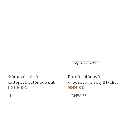
Vyrobeno v EU
Krémové krátké
Bordó saténové
koktejlové saténové šaty
vypasované šaty SIMUEL
1 259 Kč
989 Kč
AMESTIA
se šněrováním
L
ONESIZE