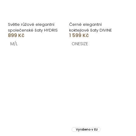
Světle růžové elegantní
Černé elegantní
společenské šaty HYDRIS
koktejlové šaty DIVINE
899 Kč
1 599 Kč
M/L
ONESIZE
Vyrobeno v EU