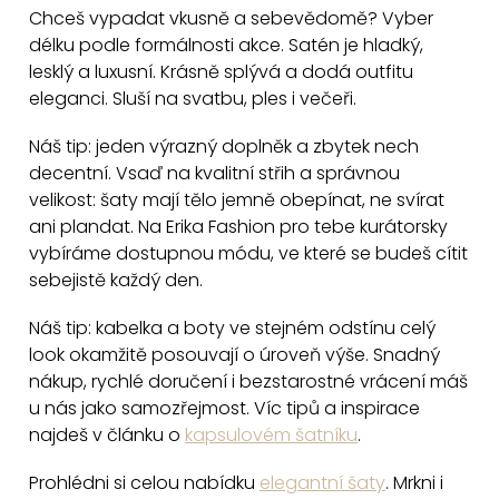
r
á
Chceš vypadat vkusně a sebevědomě? Vyber
á
d
délku podle formálnosti akce. Satén je hladký,
n
a
lesklý a luxusní. Krásně splývá a dodá outfitu
k
eleganci. Sluší na svatbu, ples i večeři.
c
o
v
í
Náš tip: jeden výrazný doplněk a zbytek nech
á
p
decentní. Vsaď na kvalitní střih a správnou
n
r
velikost: šaty mají tělo jemně obepínat, ne svírat
í
v
ani plandat. Na Erika Fashion pro tebe kurátorsky
k
vybíráme dostupnou módu, ve které se budeš cítit
y
sebejistě každý den.
v
Náš tip: kabelka a boty ve stejném odstínu celý
ý
look okamžitě posouvají o úroveň výše. Snadný
p
nákup, rychlé doručení i bezstarostné vrácení máš
i
u nás jako samozřejmost. Víc tipů a inspirace
s
najdeš v článku o
kapsulovém šatníku
.
u
Prohlédni si celou nabídku
elegantní šaty
. Mrkni i