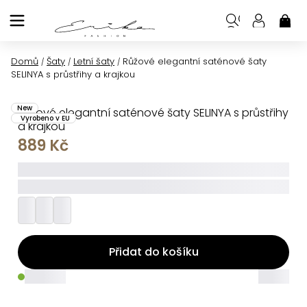
Přejít
na
NÁK
KOŠ
obsah
Domů
Šaty
Letní šaty
Růžové elegantní saténové šaty
/
/
/
SELINYA s průstřihy a krajkou
New
Růžové elegantní saténové šaty SELINYA s průstřihy
Vyrobeno v EU
a krajkou
889 Kč
_____
_________
Přidat do košíku
_____
_____