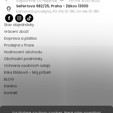
p
odpovíme co nejdříve
Po-Pá: 8:00-18:00
Seifertova 982/25, Praha - Žižkov 13000
a
kamenná prodejna, Po-Pá 10-19h, So-Ne 10-18h
t
í
Stav objednávky
Vrácení zboží
Doprava a platba
Prodejna v Praze
Hodnocení obchodu
Obchodní podmínky
Ochrana osobních údajů
Erika Eliášová – Můj příběh
BLOG
Kariéra
Kontakt
Využíváme soubory cookies, které nám pomáhají