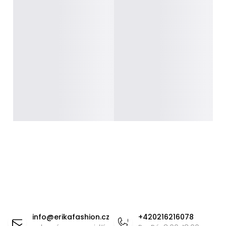
Z
á
info
@
erikafashion.cz
+420216216078