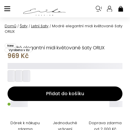
Přejít
na
NÁK
KOŠ
obsah
Domů
Šaty
Letní šaty
Modré elegantní midi květované šaty
/
/
/
ORLIX
New
Modré elegantní midi květované šaty ORLIX
Vyrobeno v EU
969 Kč
_________
Přidat do košíku
_____
_____
Dárek k nákupu
Jednoduché
Doprava zdarma
zdarma
vrácení
od 2 000 Kč