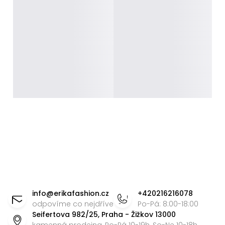
Z
á
info
@
erikafashion.cz
+420216216078
p
odpovíme co nejdříve
Po-Pá: 8:00-18:00
Seifertova 982/25, Praha - Žižkov 13000
a
kamenná prodejna, Po-Pá 10-19h, So-Ne 10-18h