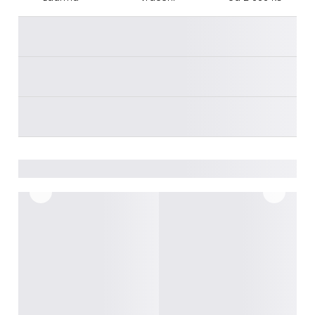
________
________
________