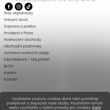
t
í
Stav objednávky
Vrácení zboží
Doprava a platba
Prodejna v Praze
Hodnocení obchodu
Obchodní podmínky
Ochrana osobních údajů
Erika Eliášová – Můj příběh
BLOG
Kariéra
Kontakt
Využíváme soubory cookies, které nám pomáhají
erikafashion.sk
poskytovat a zlepšovat naše služby. Používáním tohoto
Copyright 2026
Erika Fashion
. Všechna práva vyhrazena.
webu souhlasíte s našimi pravidly pro cookies.
Další