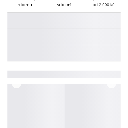
zdarma
vrácení
od 2 000 Kč
________
________
________