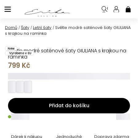
Přejít
na
NÁK
KOŠ
obsah
Domů
Šaty
Letní šaty
Světle modré saténové šaty GIULIANA
/
/
/
s krajkou na ramínka
New
Světle modré saténové šaty GIULIANA s krajkou na
Vyrobeno v EU
ramínka
799 Kč
_________
Přidat do košíku
_____
_____
Dárek k nákupu
Jednoduché
Doprava zdarma