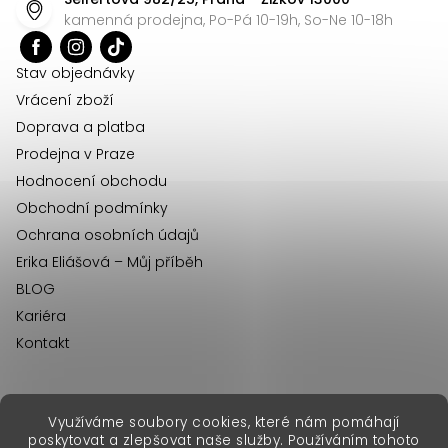
a
kamenná prodejna, Po-Pá 10-19h, So-Ne 10-18h
t
í
Stav objednávky
Vrácení zboží
Doprava a platba
Prodejna v Praze
Hodnocení obchodu
Obchodní podmínky
Ochrana osobních údajů
Erika Eliášová – Můj příběh
BLOG
Kariéra
Kontakt
Využíváme soubory cookies, které nám pomáhají
erikafashion.sk
poskytovat a zlepšovat naše služby. Používáním tohoto