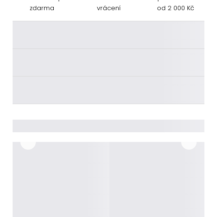
zdarma
vrácení
od 2 000 Kč
________
________
________