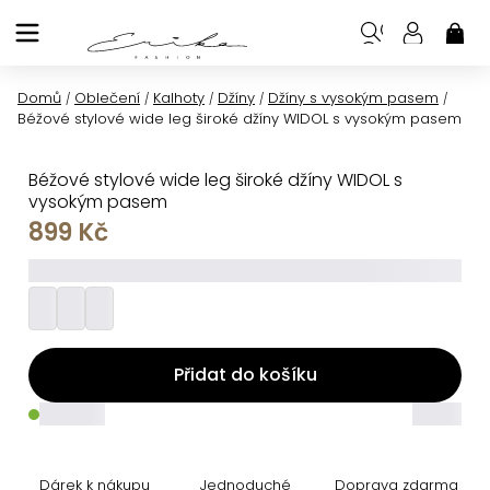
Přejít
na
NÁK
KOŠ
obsah
Domů
Oblečení
Kalhoty
Džíny
Džíny s vysokým pasem
/
/
/
/
/
Béžové stylové wide leg široké džíny WIDOL s vysokým pasem
Béžové stylové wide leg široké džíny WIDOL s
vysokým pasem
899 Kč
_________
Přidat do košíku
_____
_____
Dárek k nákupu
Jednoduché
Doprava zdarma