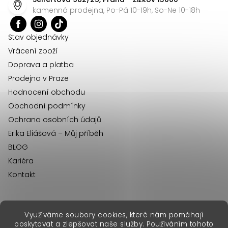
a
kamenná prodejna, Po-Pá 10-19h, So-Ne 10-18h
t
í
Stav objednávky
Vrácení zboží
Doprava a platba
Prodejna v Praze
Hodnocení obchodu
Obchodní podmínky
Ochrana osobních údajů
Erika Eliášová – Můj příběh
BLOG
Kariéra
Kontakt
Využíváme soubory cookies, které nám pomáhají
erikafashion.sk
poskytovat a zlepšovat naše služby. Používáním tohoto