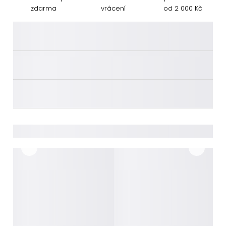
zdarma
vrácení
od 2 000 Kč
________
________
________