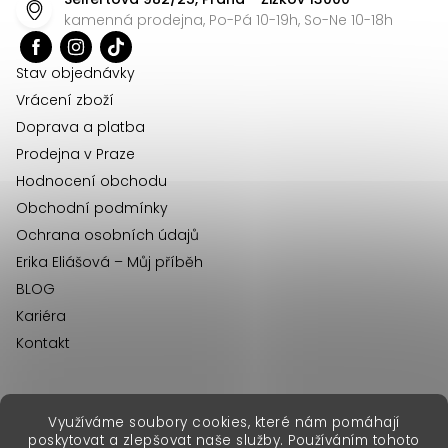
a
kamenná prodejna, Po-Pá 10-19h, So-Ne 10-18h
t
í
Stav objednávky
Vrácení zboží
Doprava a platba
Prodejna v Praze
Hodnocení obchodu
Obchodní podmínky
Ochrana osobních údajů
Erika Eliášová – Můj příběh
BLOG
Kariéra
Kontakt
Využíváme soubory cookies, které nám pomáhají
erikafashion.sk
poskytovat a zlepšovat naše služby. Používáním tohoto