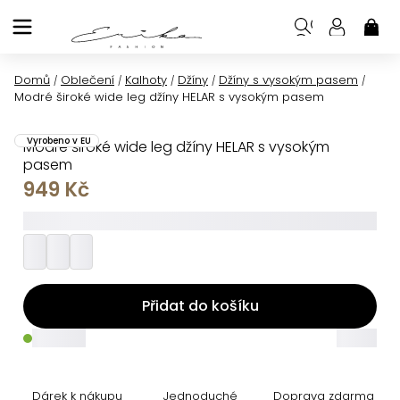
Přejít
na
NÁK
KOŠ
obsah
Domů
Oblečení
Kalhoty
Džíny
Džíny s vysokým pasem
/
/
/
/
/
Modré široké wide leg džíny HELAR s vysokým pasem
Vyrobeno v EU
Modré široké wide leg džíny HELAR s vysokým
pasem
949 Kč
_________
Přidat do košíku
_____
_____
Dárek k nákupu
Jednoduché
Doprava zdarma