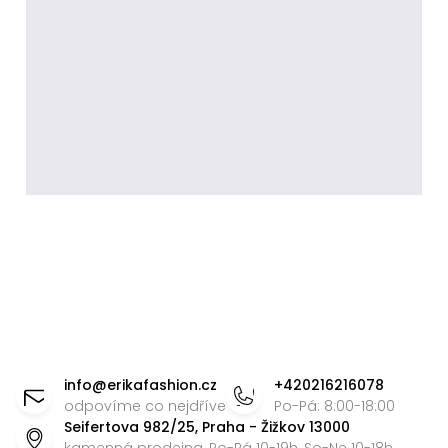
Z
á
info
@
erikafashion.cz
+420216216078
p
odpovíme co nejdříve
Po-Pá: 8:00-18:00
Seifertova 982/25, Praha - Žižkov 13000
a
kamenná prodejna, Po-Pá 10-19h, So-Ne 10-18h