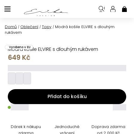
Přejít
na
NÁK
KOŠ
obsah
Domů
Oblečení
Topy
Modrá košile ELVIRE s dlouhým
/
/
/
rukávem
Vyrobeno v EU
Modrá košile ELVIRE s dlouhým rukávem
649 Kč
_________
Přidat do košíku
_____
_____
Dárek k nákupu
Jednoduché
Doprava zdarma
zdarma
vrácení
od 2 000 Kč