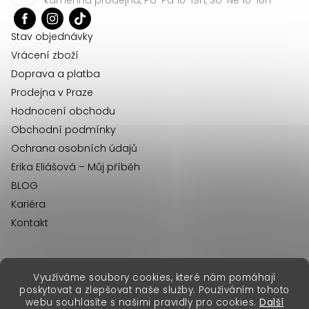
t
í
Stav objednávky
Vrácení zboží
Doprava a platba
Prodejna v Praze
Hodnocení obchodu
Obchodní podmínky
Ochrana osobních údajů
Erika Eliášová – Můj příběh
BLOG
Kariéra
Kontakt
Využíváme soubory cookies, které nám pomáhají
erikafashion.sk
poskytovat a zlepšovat naše služby. Používáním tohoto
Copyright 2026
Erika Fashion
. Všechna práva vyhrazena.
webu souhlasíte s našimi pravidly pro cookies.
Další