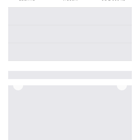
________
________
________