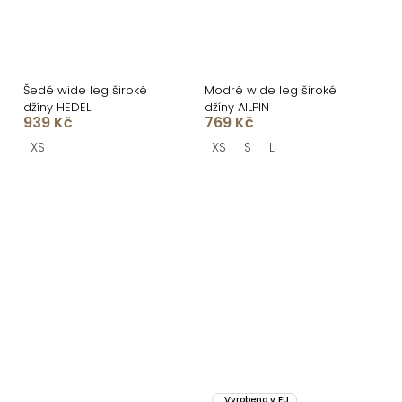
Šedé wide leg široké
Modré wide leg široké
džíny HEDEL
džíny AILPIN
939 Kč
769 Kč
XS
XS
S
L
Vyrobeno v EU