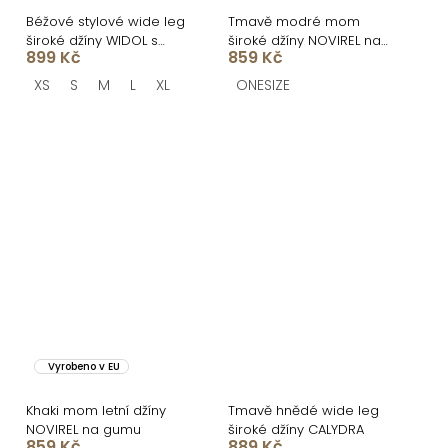
Béžové stylové wide leg
Tmavě modré mom
široké džíny WIDOL s
široké džíny NOVIREL na
899 Kč
859 Kč
vysokým pasem
gumu
XS
S
M
L
XL
ONESIZE
Vyrobeno v EU
Khaki mom letní džíny
Tmavě hnědé wide leg
NOVIREL na gumu
široké džíny CALYDRA
859 Kč
889 Kč