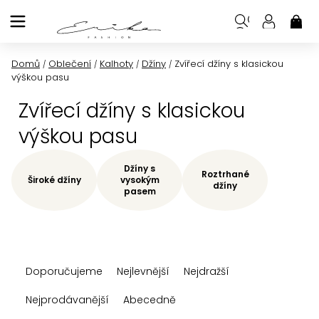
Přejít
na
NÁK
KOŠ
obsah
Domů
Oblečení
Kalhoty
Džíny
Zvířecí džíny s klasickou
/
/
/
/
výškou pasu
Zvířecí džíny s klasickou
výškou pasu
Džíny s
Roztrhané
Široké džíny
vysokým
džíny
pasem
Ř
Doporučujeme
Nejlevnější
Nejdražší
a
z
Nejprodávanější
Abecedně