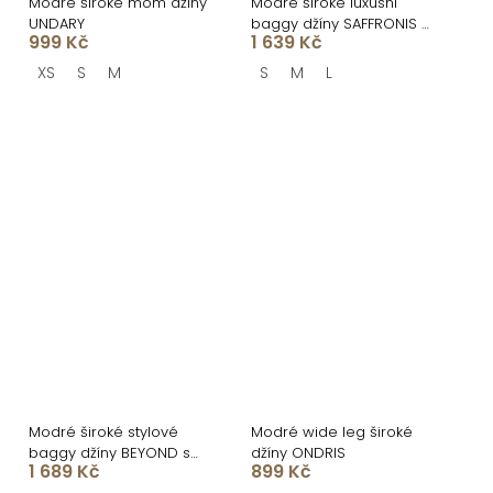
Modré široké mom džíny
Modré široké luxusní
UNDARY
baggy džíny SAFFRONIS s
999 Kč
1 639 Kč
kamínky
XS
S
M
S
M
L
Modré široké stylové
Modré wide leg široké
baggy džíny BEYOND s
džíny ONDRIS
1 689 Kč
899 Kč
perličkami