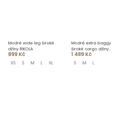
Modré wide leg široké
Modré extra baggy
džíny RIKOLA
široké cargo džíny
899 Kč
1 489 Kč
BELLANA
XS
S
M
L
XL
S
M
L