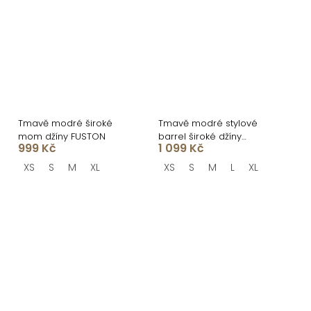
Tmavě modré široké
Tmavě modré stylové
mom džíny FUSTON
barrel široké džíny
999 Kč
1 099 Kč
VANDIS
XS
S
M
XL
XS
S
M
L
XL