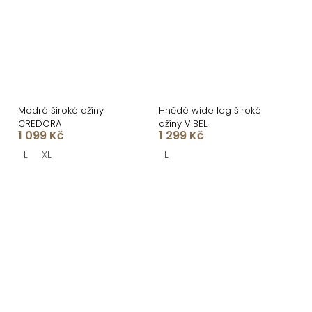
Modré široké džíny
Hnědé wide leg široké
CREDORA
džíny VIBEL
1 099 Kč
1 299 Kč
L
XL
L