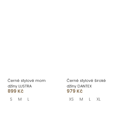
Černé stylové mom
Černé stylové široké
džíny LUSTRA
džíny DANTEX
899 Kč
979 Kč
S
M
L
XS
M
L
XL