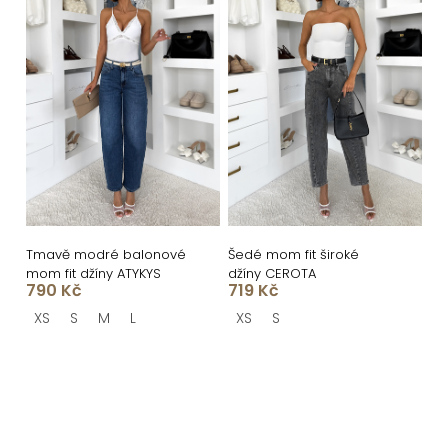
Tmavě modré balonové
Šedé mom fit široké
mom fit džíny ATYKYS
džíny CEROTA
790 Kč
719 Kč
XS
S
M
L
XS
S