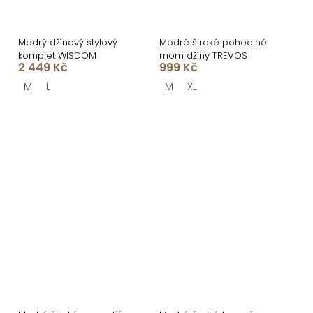
Modrý džínový stylový
Modré široké pohodlné
komplet WISDOM
mom džíny TREVOS
2 449 Kč
999 Kč
M
L
M
XL