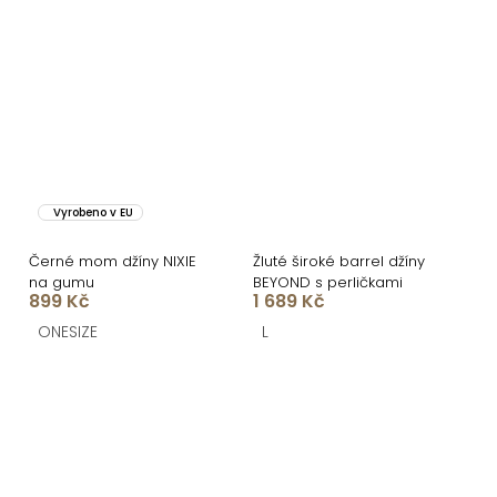
Vyrobeno v EU
Černé mom džíny NIXIE
Žluté široké barrel džíny
na gumu
BEYOND s perličkami
899 Kč
1 689 Kč
ONESIZE
L