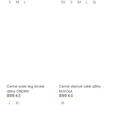
S
M
L
XS
S
M
L
XL
Černé wide leg široké
Černé stylové úzké džíny
džíny ONDRIS
NUVOLA
899 Kč
899 Kč
L
XL
XL