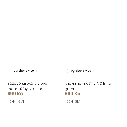
Vyrobeno v EU
Vyrobeno v EU
Béžové široké stylové
Khaki mom džíny NIXIE na
mom džíny NIXIE na
gumu
899 Kč
899 Kč
gumu
ONESIZE
ONESIZE