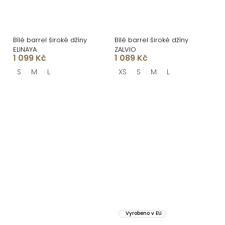
Bílé barrel široké džíny
Bílé barrel široké džíny
ELINAYA
ZALVIO
1 099 Kč
1 089 Kč
S
M
L
XS
S
M
L
Vyrobeno v EU