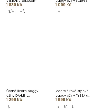
VELIRAE s korzetem
baggy džíny ECLIPSE
1 889 Kč
1 099 Kč
S/M
M/L
M
Černé široké baggy
Modré široké stylové
džíny DAHLIE s
baggy džíny TYSSA s
1 299 Kč
1 699 Kč
prošíváním
rozparky
L
S
M
L