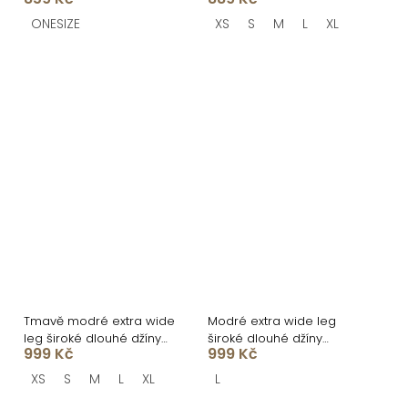
ONESIZE
XS
S
M
L
XL
Tmavě modré extra wide
Modré extra wide leg
leg široké dlouhé džíny
široké dlouhé džíny
999 Kč
999 Kč
QUENTISA
QUENTISA
XS
S
M
L
XL
L