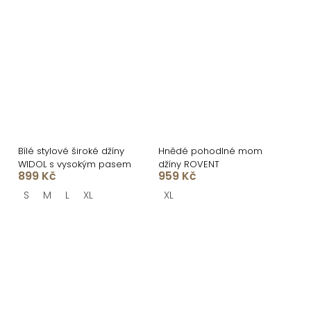
Bílé stylové široké džíny
Hnědé pohodlné mom
WIDOL s vysokým pasem
džíny ROVENT
899 Kč
959 Kč
S
M
L
XL
XL