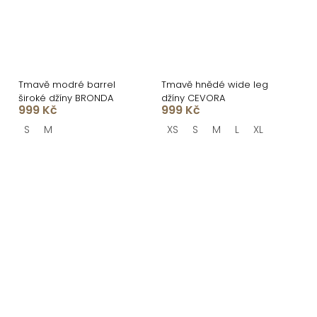
Tmavě modré barrel
Tmavě hnědé wide leg
široké džíny BRONDA
džíny CEVORA
999 Kč
999 Kč
S
M
XS
S
M
L
XL