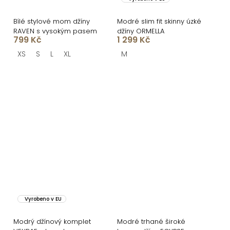
Bílé stylové mom džíny
Modré slim fit skinny úzké
RAVEN s vysokým pasem
džíny ORMELLA
799 Kč
1 299 Kč
XS
S
L
XL
M
Vyrobeno v EU
Modrý džínový komplet
Modré trhané široké