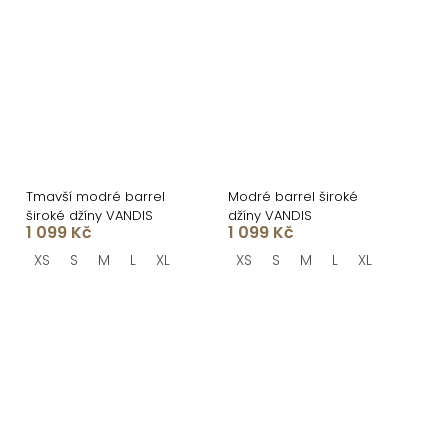
Tmavší modré barrel
Modré barrel široké
široké džíny VANDIS
džíny VANDIS
1 099 Kč
1 099 Kč
XS
S
M
L
XL
XS
S
M
L
XL