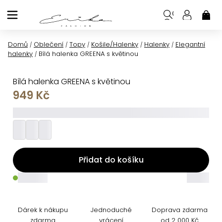
Přejít
na
NÁK
KOŠ
obsah
Domů
Oblečení
Topy
Košile/Halenky
Halenky
Elegantní
/
/
/
/
/
halenky
Bílá halenka GREENA s květinou
/
Bílá halenka GREENA s květinou
949 Kč
_________
Přidat do košíku
_____
_____
Dárek k nákupu
Jednoduché
Doprava zdarma
zdarma
vrácení
od 2 000 Kč