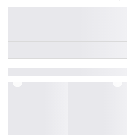
________
________
________