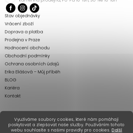
t
í
Stav objednávky
Vrácení zboží
Doprava a platba
Prodejna v Praze
Hodnocení obchodu
Obchodní podmínky
Ochrana osobních údajů
Erika Eliášová – Můj příběh
BLOG
Kariéra
Kontakt
Využíváme soubory cookies, které nám pomáhají
erikafashion.sk
poskytovat a zlepšovat naše služby. Používáním tohoto
Copyright 2026
Erika Fashion
. Všechna práva vyhrazena.
webu souhlasíte s našimi pravidly pro cookies.
Další