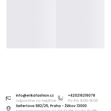
Z
á
info
@
erikafashion.cz
+420216216078
p
odpovíme co nejdříve
Po-Pá: 8:00-18:00
Seifertova 982/25, Praha - Žižkov 13000
a
kamenná prodejna, Po-Pá 10-19h, So-Ne 10-18h