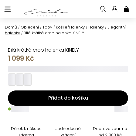
Přejít
na
NÁK
KOŠ
obsah
Domů
Oblečení
Topy
Košile/Halenky
Halenky
Elegantní
/
/
/
/
/
halenky
Bílá krátká crop halenka KINELY
/
Bílá krátká crop halenka KINELY
1 099 Kč
_________
Přidat do košíku
_____
_____
Dárek k nákupu
Jednoduché
Doprava zdarma
zdarma
vrácení
od 2 000 Kč