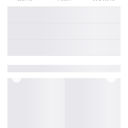
________
________
________