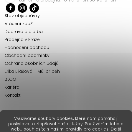
t
í
Stav objednávky
Vrácení zboží
Doprava a platba
Prodejna v Praze
Hodnocení obchodu
Obchodní podmínky
Ochrana osobních údajů
Erika Eliášová – Můj příběh
BLOG
Kariéra
Kontakt
Využíváme soubory cookies, které nám pomáhají
erikafashion.sk
poskytovat a zlepšovat naše služby. Používáním tohoto
Copyright 2026
Erika Fashion
. Všechna práva vyhrazena.
webu souhlasíte s našimi pravidly pro cookies.
Další