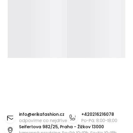
Z
á
info
@
erikafashion.cz
+420216216078
p
odpovíme co nejdříve
Po-Pá: 8:00-18:00
Seifertova 982/25, Praha - Žižkov 13000
a
kamenná prodejna, Po-Pá 10-19h, So-Ne 10-18h