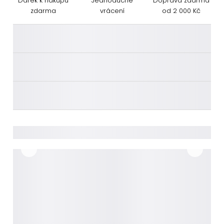
Dárek k nákupu
Jednoduché
Doprava zdarma
zdarma
vrácení
od 2 000 Kč
________
________
________