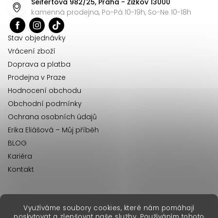
Seifertova 982/25, Praha - Žižkov 13000
a
kamenná prodejna, Po-Pá 10-19h, So-Ne 10-18h
t
í
Stav objednávky
Vrácení zboží
Doprava a platba
Prodejna v Praze
Hodnocení obchodu
Obchodní podmínky
Ochrana osobních údajů
Erika Eliášová – Můj příběh
BLOG
Kariéra
Kontakt
Využíváme soubory cookies, které nám pomáhají
erikafashion.sk
poskytovat a zlepšovat naše služby. Používáním tohoto