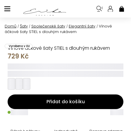
Přejít
na
NÁK
KOŠ
obsah
Domů
Šaty
Společenské šaty
Elegantní šaty
Vínové
/
/
/
/
áčkové šaty STIEL s dlouhým rukávem
Vyrobeno v EU
Vínové áčkové šaty STIEL s dlouhým rukávem
729 Kč
_____
_________
Přidat do košíku
_____
_____