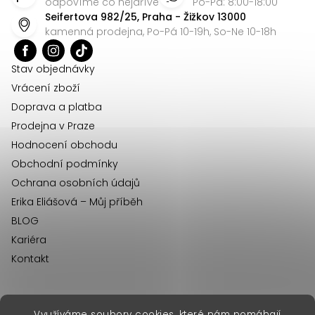
p
odpovíme co nejdříve
Po-Pá: 8:00-18:00
Seifertova 982/25, Praha - Žižkov 13000
a
kamenná prodejna, Po-Pá 10-19h, So-Ne 10-18h
t
í
Stav objednávky
Vrácení zboží
Doprava a platba
Prodejna v Praze
Hodnocení obchodu
Obchodní podmínky
Ochrana osobních údajů
Erika Eliášová – Můj příběh
BLOG
Kariéra
Kontakt
Využíváme soubory cookies, které nám pomáhají