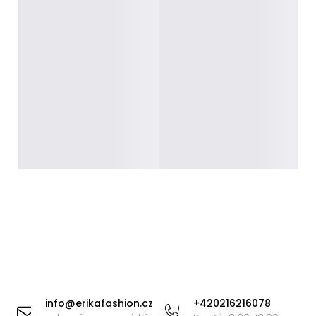
Z
á
info
@
erikafashion.cz
+420216216078