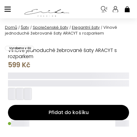
Přejít
na
NÁK
KOŠ
obsah
Domů
Šaty
Společenské šaty
Elegantní šaty
Vínové
/
/
/
/
jednoduché žebrované šaty ARACYT s rozparkem
Vyrobeno v EU
Vínové jednoduché žebrované šaty ARACYT s
rozparkem
599 Kč
_____
_________
Přidat do košíku
_____
_____