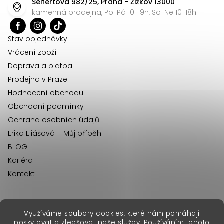
Seifertova 982/25, Praha - Žižkov 13000
a
kamenná prodejna, Po-Pá 10-19h, So-Ne 10-18h
t
í
Stav objednávky
Vrácení zboží
Doprava a platba
Prodejna v Praze
Hodnocení obchodu
Obchodní podmínky
Ochrana osobních údajů
Erika Eliášová – Můj příběh
BLOG
Kariéra
Kontakt
Využíváme soubory cookies, které nám pomáhají
erikafashion.sk
poskytovat a zlepšovat naše služby. Používáním tohoto