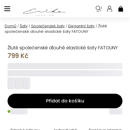
Přejít
na
NÁK
KOŠ
obsah
Domů
Šaty
Společenské šaty
Elegantní šaty
Žluté
/
/
/
/
společenské dlouhé elastické šaty FATOUNY
Žluté společenské dlouhé elastické šaty FATOUNY
799 Kč
_____
_________
Přidat do košíku
_____
_____