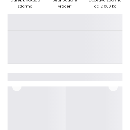
Dárek k nákupu
Jednoduché
Doprava zdarma
zdarma
vrácení
od 2 000 Kč
________
________
________