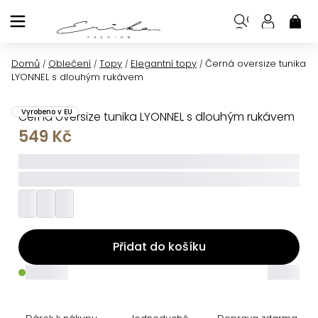
Přejít
na
NÁK
KOŠ
obsah
Domů
Oblečení
Topy
Elegantní topy
Černá oversize tunika
/
/
/
/
LYONNEL s dlouhým rukávem
Vyrobeno v EU
Černá oversize tunika LYONNEL s dlouhým rukávem
549 Kč
_____
_________
Přidat do košíku
_____
_____