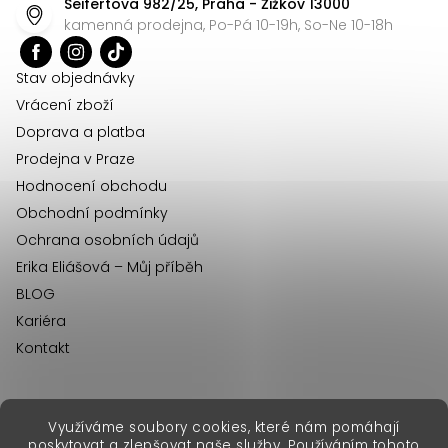
Seifertova 982/25, Praha - Žižkov 13000
a
kamenná prodejna, Po-Pá 10-19h, So-Ne 10-18h
t
í
Stav objednávky
Vrácení zboží
Doprava a platba
Prodejna v Praze
Hodnocení obchodu
Obchodní podmínky
Ochrana osobních údajů
Erika Eliášová – Můj příběh
BLOG
Kariéra
Kontakt
Využíváme soubory cookies, které nám pomáhají
erikafashion.sk
poskytovat a zlepšovat naše služby. Používáním tohoto