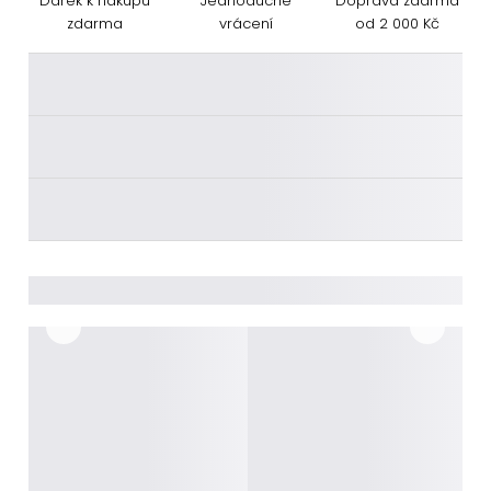
Dárek k nákupu
Jednoduché
Doprava zdarma
zdarma
vrácení
od 2 000 Kč
________
________
________