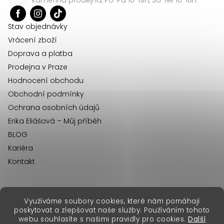
t
í
Stav objednávky
Vrácení zboží
Doprava a platba
Prodejna v Praze
Hodnocení obchodu
Obchodní podmínky
Ochrana osobních údajů
Erika Eliášová – Můj příběh
BLOG
Kariéra
Kontakt
Využíváme soubory cookies, které nám pomáhají
erikafashion.sk
poskytovat a zlepšovat naše služby. Používáním tohoto
Copyright 2026
Erika Fashion
. Všechna práva vyhrazena.
webu souhlasíte s našimi pravidly pro cookies.
Další