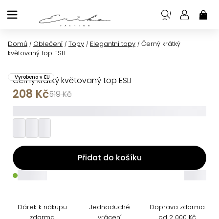
Přejít
na
NÁK
KOŠ
obsah
Domů
Oblečení
Topy
Elegantní topy
Černý krátký
/
/
/
/
květovaný top ESLI
Vyrobeno v EU
Černý krátký květovaný top ESLI
208 Kč
519 Kč
_________
Přidat do košíku
_____
_____
Dárek k nákupu
Jednoduché
Doprava zdarma
zdarma
vrácení
od 2 000 Kč