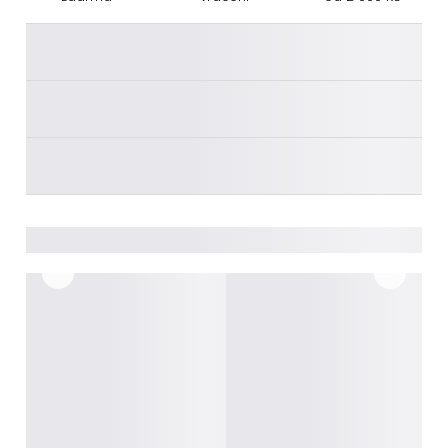
________
________
________