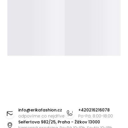
Z
á
info
@
erikafashion.cz
+420216216078
p
odpovíme co nejdříve
Po-Pá: 8:00-18:00
Seifertova 982/25, Praha - Žižkov 13000
a
kamenná prodejna, Po-Pá 10-19h, So-Ne 10-18h