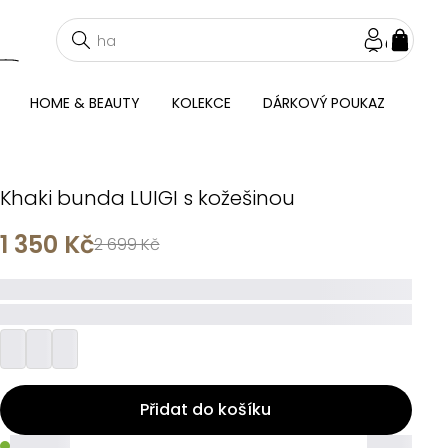
NÁKU
KOŠÍ
HOME & BEAUTY
KOLEKCE
DÁRKOVÝ POUKAZ
Khaki bunda LUIGI s kožešinou
1 350 Kč
2 699 Kč
_____
_________
Přidat do košíku
_____
_____