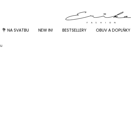
💐 NA SVATBU
NEW IN!
BESTSELLERY
OBUV A DOPLŇKY
ou