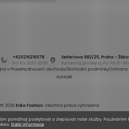
+420216216078
Seifertova 982/25, Praha - Žižko
Po-Pá: 8:00-18:00
kamenná prodejna, Po-Pá 10-19h,
jna v Praze
Hodnocení obchodu
Obchodní podmínky
Ochrana 
Kontakt
ht 2026
Erika Fashion
. Všechna práva vyhrazena.
nám pomáhají poskytovat a zlepšovat naše služby. Používáním
okies.
Další informace