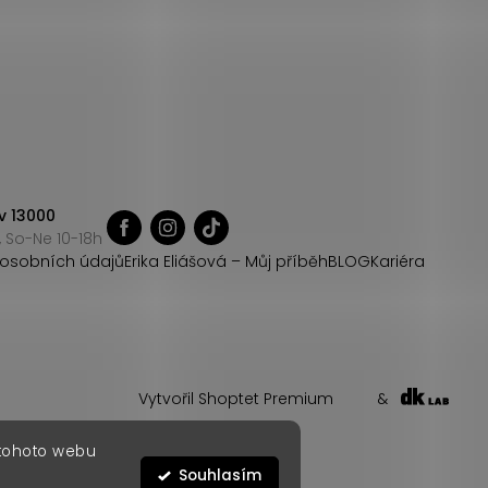
v 13000
 So-Ne 10-18h
osobních údajů
Erika Eliášová – Můj příběh
BLOG
Kariéra
Vytvořil Shoptet Premium
&
 tohoto webu
Souhlasím