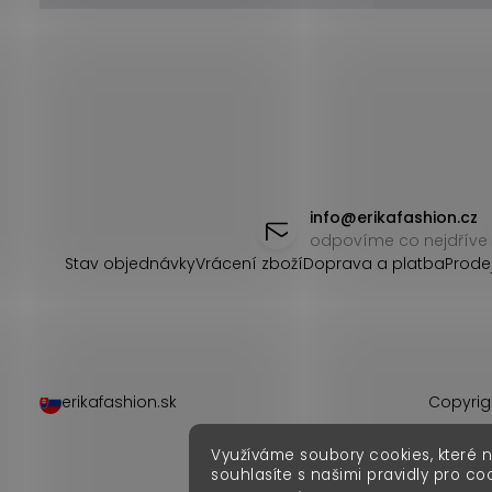
Z
á
info
@
erikafashion.cz
odpovíme co nejdříve
p
Stav objednávky
Vrácení zboží
Doprava a platba
Prode
a
t
í
erikafashion.sk
Copyrig
Využíváme soubory cookies, které 
souhlasíte s našimi pravidly pro co