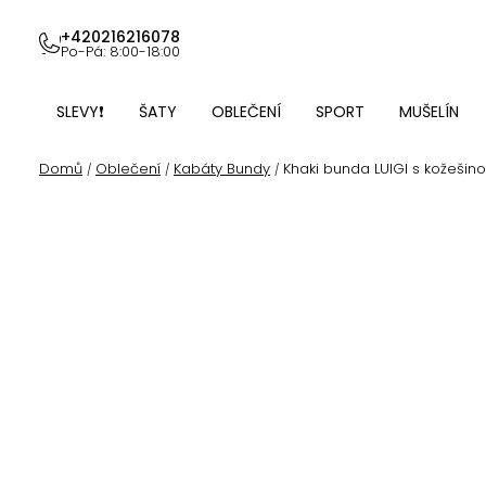
Přejít
na
+420216216078
Po-Pá: 8:00-18:00
obsah
SLEVY❗
ŠATY
OBLEČENÍ
SPORT
MUŠELÍN
Domů
Oblečení
Kabáty Bundy
Khaki bunda LUIGI s kožešin
/
/
/