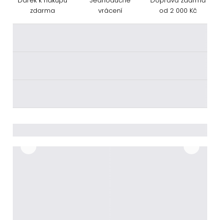
Dárek k nákupu
Jednoduché
Doprava zdarma
zdarma
vrácení
od 2 000 Kč
________
________
________