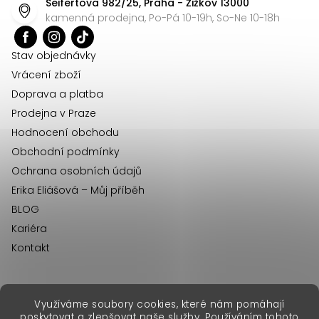
Seifertova 982/25, Praha - Žižkov 13000
a
kamenná prodejna, Po-Pá 10-19h, So-Ne 10-18h
t
í
Stav objednávky
Vrácení zboží
Doprava a platba
Prodejna v Praze
Hodnocení obchodu
Obchodní podmínky
Ochrana osobních údajů
Erika Eliášová – Můj příběh
BLOG
Kariéra
Kontakt
Využíváme soubory cookies, které nám pomáhají
erikafashion.sk
poskytovat a zlepšovat naše služby. Používáním tohoto