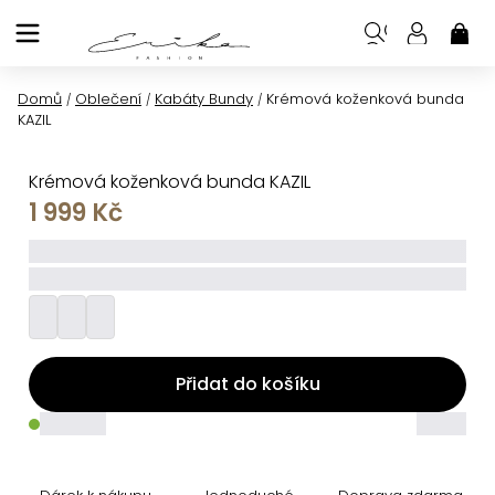
Přejít
na
NÁK
KOŠ
obsah
Domů
Oblečení
Kabáty Bundy
Krémová koženková bunda
/
/
/
KAZIL
Krémová koženková bunda KAZIL
1 999 Kč
_____
_________
Přidat do košíku
_____
_____