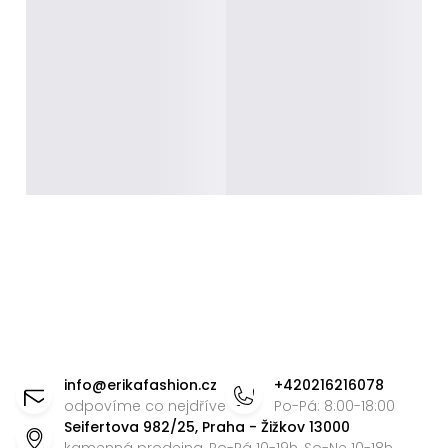
Z
á
info
@
erikafashion.cz
+420216216078
p
odpovíme co nejdříve
Po-Pá: 8:00-18:00
Seifertova 982/25, Praha - Žižkov 13000
a
kamenná prodejna, Po-Pá 10-19h, So-Ne 10-18h