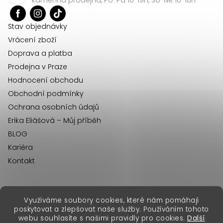
t
í
Stav objednávky
Vrácení zboží
Doprava a platba
Prodejna v Praze
Hodnocení obchodu
Obchodní podmínky
Ochrana osobních údajů
Erika Eliášová – Můj příběh
BLOG
Kariéra
Kontakt
Využíváme soubory cookies, které nám pomáhají
erikafashion.sk
poskytovat a zlepšovat naše služby. Používáním tohoto
Copyright 2026
Erika Fashion
. Všechna práva vyhrazena.
webu souhlasíte s našimi pravidly pro cookies.
Další