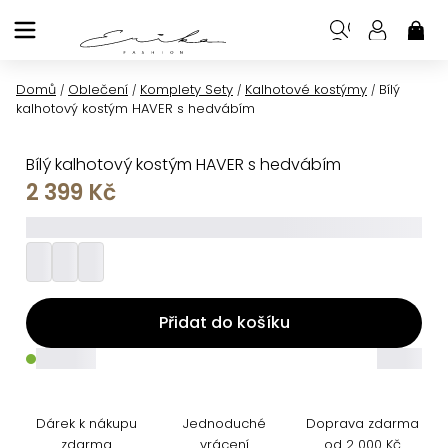
Přejít
na
NÁK
KOŠ
obsah
Domů
Oblečení
Komplety Sety
Kalhotové kostýmy
Bílý
/
/
/
/
kalhotový kostým HAVER s hedvábím
Bílý kalhotový kostým HAVER s hedvábím
2 399 Kč
_________
Přidat do košíku
_____
_____
Dárek k nákupu
Jednoduché
Doprava zdarma
zdarma
vrácení
od 2 000 Kč