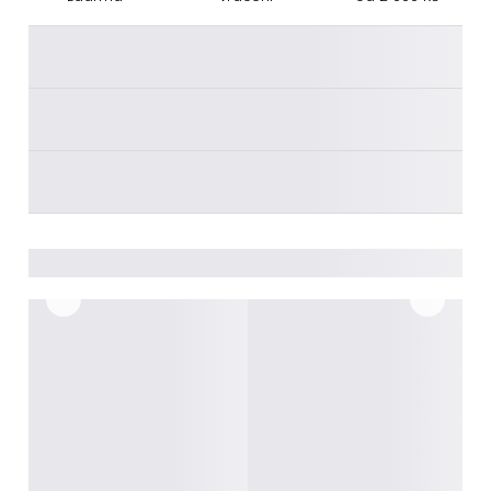
________
________
________