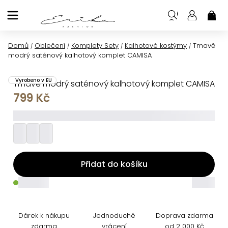
Přejít
na
NÁK
KOŠ
obsah
Domů
Oblečení
Komplety Sety
Kalhotové kostýmy
Tmavě
/
/
/
/
modrý saténový kalhotový komplet CAMISA
Vyrobeno v EU
Tmavě modrý saténový kalhotový komplet CAMISA
799 Kč
_________
Přidat do košíku
_____
_____
Dárek k nákupu
Jednoduché
Doprava zdarma
zdarma
vrácení
od 2 000 Kč