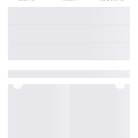
________
________
________