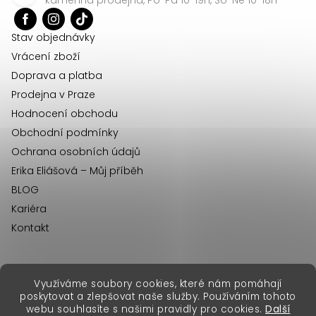
t
í
Stav objednávky
Vrácení zboží
Doprava a platba
Prodejna v Praze
Hodnocení obchodu
Obchodní podmínky
Ochrana osobních údajů
Erika Eliášová – Můj příběh
BLOG
Kariéra
Kontakt
Využíváme soubory cookies, které nám pomáhají
erikafashion.sk
poskytovat a zlepšovat naše služby. Používáním tohoto
Copyright 2026
Erika Fashion
. Všechna práva vyhrazena.
webu souhlasíte s našimi pravidly pro cookies.
Další