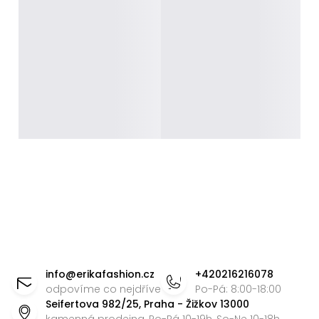
Z
á
info
@
erikafashion.cz
+420216216078
p
odpovíme co nejdříve
Po-Pá: 8:00-18:00
Seifertova 982/25, Praha - Žižkov 13000
a
kamenná prodejna, Po-Pá 10-19h, So-Ne 10-18h