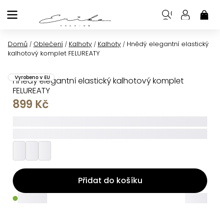
Přejít
na
NÁK
KOŠ
obsah
Domů
Oblečení
Kalhoty
Kalhoty
Hnědý elegantní elastický
/
/
/
/
kalhotový komplet FELUREATY
Vyrobeno v EU
Hnědý elegantní elastický kalhotový komplet
FELUREATY
899 Kč
_____
_________
Přidat do košíku
_____
_____