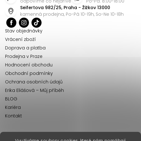
p
odpovíme co nejdříve
Po-Pá: 8:00-18:00
Seifertova 982/25, Praha - Žižkov 13000
a
kamenná prodejna, Po-Pá 10-19h, So-Ne 10-18h
t
í
Stav objednávky
Vrácení zboží
Doprava a platba
Prodejna v Praze
Hodnocení obchodu
Obchodní podmínky
Ochrana osobních údajů
Erika Eliášová – Můj příběh
BLOG
Kariéra
Kontakt
Využíváme soubory cookies, které nám pomáhají