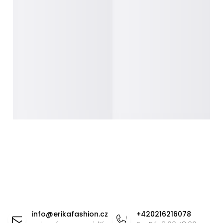
Z
á
info
@
erikafashion.cz
+420216216078