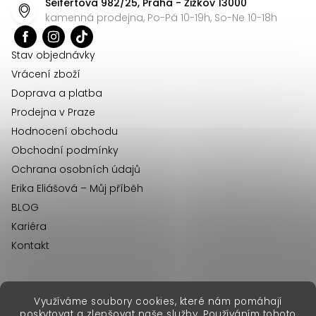
Seifertova 982/25, Praha - Žižkov 13000
a
kamenná prodejna, Po-Pá 10-19h, So-Ne 10-18h
t
í
Stav objednávky
Vrácení zboží
Doprava a platba
Prodejna v Praze
Hodnocení obchodu
Obchodní podmínky
Ochrana osobních údajů
Erika Eliášová – Můj příběh
BLOG
Kariéra
Kontakt
Využíváme soubory cookies, které nám pomáhají
erikafashion.sk
poskytovat a zlepšovat naše služby. Používáním tohoto