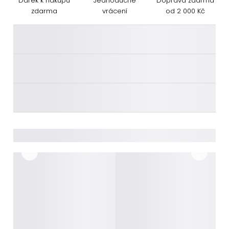
Dárek k nákupu
Jednoduché
Doprava zdarma
zdarma
vrácení
od 2 000 Kč
________
________
________