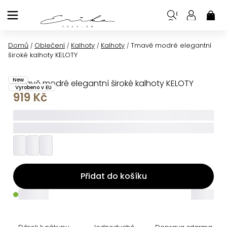
Přejít
na
NÁK
KOŠ
obsah
Domů
Oblečení
Kalhoty
Kalhoty
Tmavě modré elegantní
/
/
/
/
široké kalhoty KELOTY
New
Tmavě modré elegantní široké kalhoty KELOTY
Vyrobeno v EU
919 Kč
_____
_________
Přidat do košíku
_____
_____