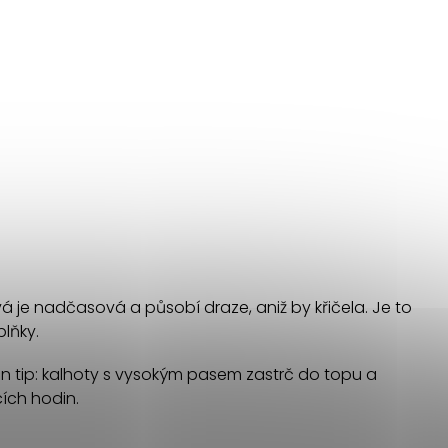
á je nadčasová a působí draze, aniž by křičela. Je to
plňky.
on tip: kalhoty s vysokým pasem zastrč do topu a
cích hodin.