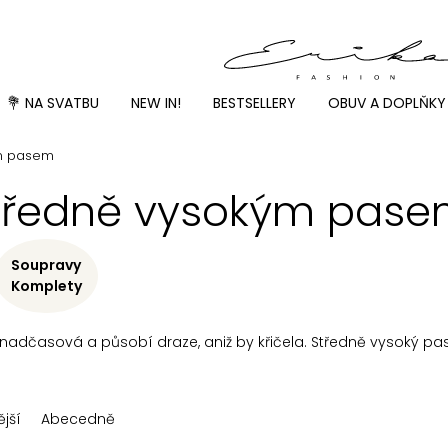
💐 NA SVATBU
NEW IN!
BESTSELLERY
OBUV A DOPLŇKY
ým pasem
středně vysokým pas
Soupravy
Komplety
 nadčasová a působí draze, aniž by křičela. Středně vysoký pas
jší
Abecedně