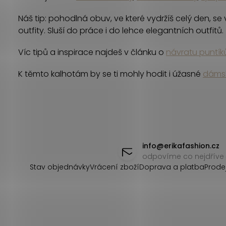
c
Náš tip: pohodlná obuv, ve které vydržíš celý den, se 
í
outfity. Sluší do práce i do lehce elegantních outfitů.
p
Víc tipů a inspirace najdeš v článku o
návratu puntík
r
K těmto kalhotám by se ti mohly hodit i úžasné
dáms
v
k
y
Z
v
á
info
@
erikafashion.cz
ý
odpovíme co nejdříve
p
Stav objednávky
Vrácení zboží
Doprava a platba
Prode
p
a
i
s
t