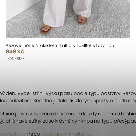
Béžové lněné široké letní kalhoty LUMINA s bavlnou
949 Kč
ONESIZE
ný den. Vyber střih i výšku pasu podle typu postavy. Béžov
ždou příležitost. Snadno ji doladíš zlatými šperky a nude do
šině postav. Univerzální volba na každý den. Erika Fashi
ky, přiléhavé střihy zase krásně vyniknou na typu přesýpa
ové kalhoty
nebo
vícebarevné kalhoty
.