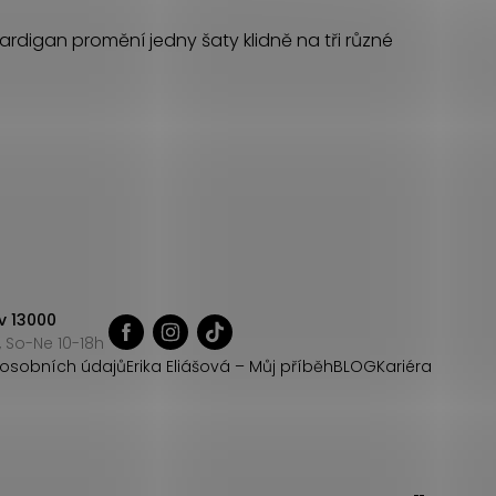
 cardigan promění jedny šaty klidně na tři různé
v 13000
 So-Ne 10-18h
osobních údajů
Erika Eliášová – Můj příběh
BLOG
Kariéra