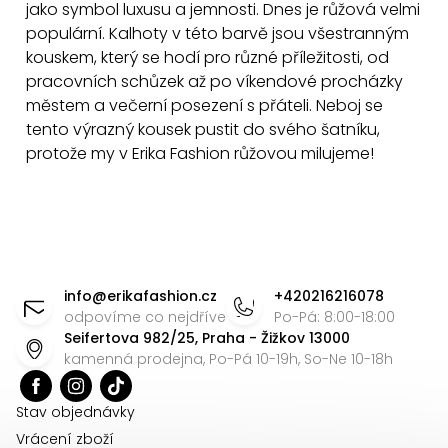
jako symbol luxusu a jemnosti.
Dnes je růžová velmi
p
populární. Kalhoty v této barvě
jsou všestranným
r
kouskem, který se hodí pro různé příležitosti, od
v
pracovních schůzek až po víkendové procházky
k
městem a večerní posezení s přáteli. Neboj se
y
tento výrazný kousek pustit do svého šatníku,
v
protože my v Erika Fashion růžovou milujeme!
ý
p
i
s
Z
u
á
info
@
erikafashion.cz
+420216216078
p
odpovíme co nejdříve
Po-Pá: 8:00-18:00
Seifertova 982/25, Praha - Žižkov 13000
a
kamenná prodejna, Po-Pá 10-19h, So-Ne 10-18h
t
í
Stav objednávky
Vrácení zboží