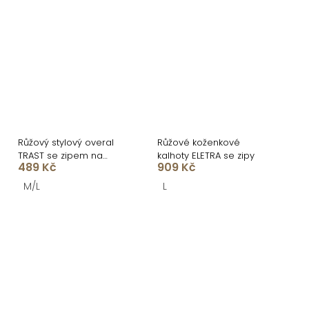
Růžový stylový overal
Růžové koženkové
TRAST se zipem na
kalhoty ELETRA se zipy
489 Kč
909 Kč
zádech
M/L
L