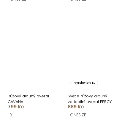
Vyrobeno v EU
Růžový dlouhý overal
Světle růžový dlouhý
CAVANA
variabilní overal PERCY
799 Kč
889 Kč
na zavazování
XL
ONESIZE