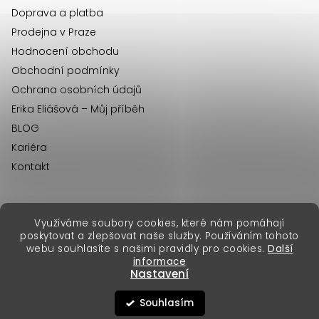
Doprava a platba
Prodejna v Praze
Hodnocení obchodu
Obchodní podmínky
Ochrana osobních údajů
Erika Eliášová – Můj příběh
BLOG
Kariéra
Kontakt
Využíváme soubory cookies, které nám pomáhají
erikafashion.sk
poskytovat a zlepšovat naše služby. Používáním tohoto
Copyright 2026
Erika Fashion
. Všechna práva vyhrazena.
webu souhlasíte s našimi pravidly pro cookies.
Další
Vytvořil Shoptet Premium
&
informace
Nastavení
Souhlasím