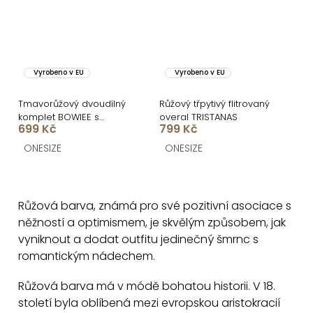
Vyrobeno v EU
Vyrobeno v EU
Tmavorůžový dvoudílný
Růžový třpytivý flitrovaný
komplet BOWIEE s
overal TRISTANAS
699 Kč
799 Kč
květinovým vzorem
ONESIZE
ONESIZE
O
v
Růžová barva, známá pro své pozitivní asociace s
l
něžností a optimismem, je skvělým způsobem, jak
á
vyniknout a dodat outfitu jedinečný šmrnc s
d
romantickým nádechem.
a
c
Růžová barva má v módě bohatou historii. V 18.
století byla oblíbená mezi evropskou aristokracií
í