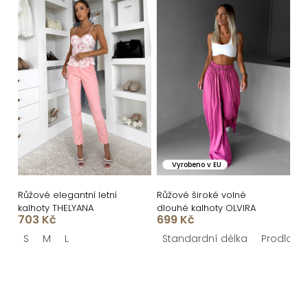
Vyrobeno v EU
Růžové elegantní letní
Růžové široké volné
kalhoty THELYANA
dlouhé kalhoty OLVIRA
703 Kč
699 Kč
S
M
L
Standardní délka
Prodlouž