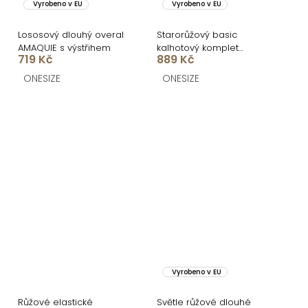
Vyrobeno v EU
Vyrobeno v EU
Lososový dlouhý overal
Starorůžový basic
AMAQUIE s výstřihem
kalhotový komplet
719 Kč
889 Kč
MYRLYN
ONESIZE
ONESIZE
Vyrobeno v EU
Růžové elastické
Světle růžové dlouhé