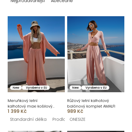
z
Nejprodávanější
Abecedně
e
n
V
í
ý
p
p
r
i
o
s
d
p
u
r
k
o
New
Vyrobeno v EU
New
Vyrobeno v EU
t
d
ů
u
Meruňkový letní
Růžový letní kalhotový
kalhotový maxi košilový
balónový komplet AMALFI
k
1 399 Kč
989 Kč
komplet NOVELAYA
t
Standardní délka
Prodloužená délka
ONESIZE
ů