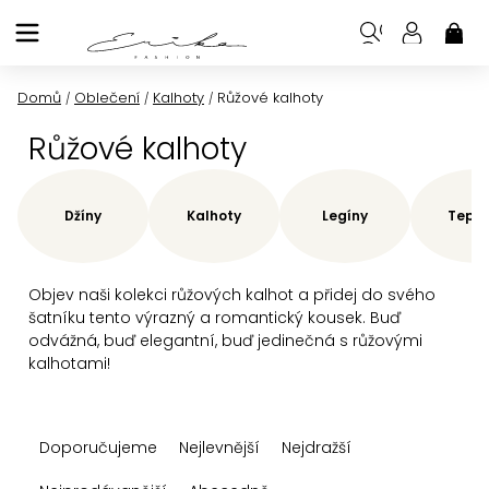
Přejít
na
NÁK
KOŠ
obsah
Domů
Oblečení
Kalhoty
Růžové kalhoty
/
/
/
Růžové kalhoty
Džíny
Kalhoty
Legíny
Teplá
Objev naši kolekci růžových kalhot a přidej do svého
šatníku tento výrazný a romantický kousek. Buď
odvážná, buď elegantní, buď jedinečná s růžovými
kalhotami!
Ř
Doporučujeme
Nejlevnější
Nejdražší
a