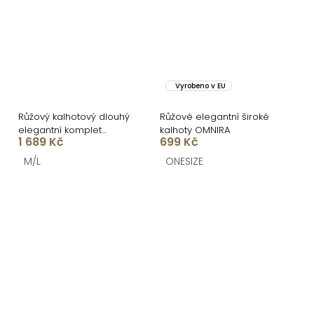
Vyrobeno v EU
Růžový kalhotový dlouhý
Růžové elegantní široké
elegantní komplet
kalhoty OMNIRA
1 689 Kč
699 Kč
IMPACT
M/L
ONESIZE