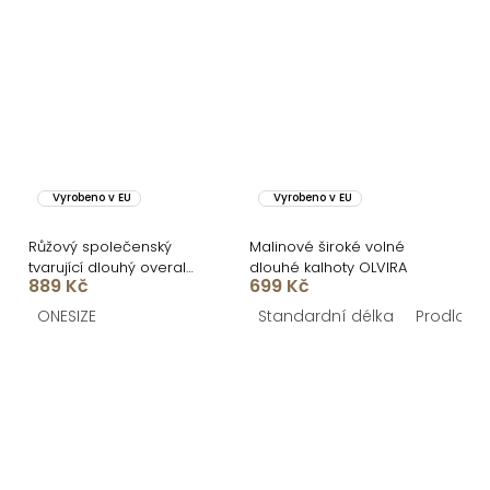
Vyrobeno v EU
Vyrobeno v EU
Růžový společenský
Malinové široké volné
tvarující dlouhý overal
dlouhé kalhoty OLVIRA
889 Kč
699 Kč
TRISERA
ONESIZE
Standardní délka
Prodlouž