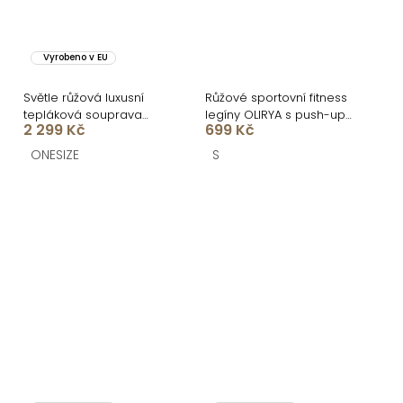
Vyrobeno v EU
Světle růžová luxusní
Růžové sportovní fitness
tepláková souprava
legíny OLIRYA s push-up
2 299 Kč
699 Kč
MATHUA
efektem
ONESIZE
S