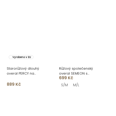
Vyrobeno v EU
Starorůžový dlouhý
Růžový společenský
overal PERCY na
overal SEMEON s
699 Kč
zavazování
květinou
889 Kč
S/M
M/L