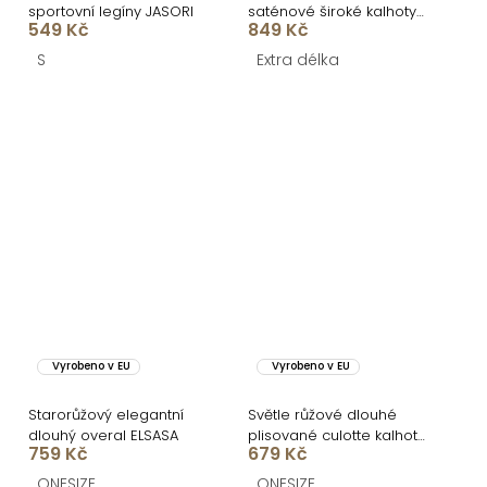
sportovní legíny JASORI
saténové široké kalhoty
549 Kč
849 Kč
SITAKE
S
Extra délka
Vyrobeno v EU
Vyrobeno v EU
Starorůžový elegantní
Světle růžové dlouhé
dlouhý overal ELSASA
plisované culotte kalhoty
759 Kč
679 Kč
SYCHER
ONESIZE
ONESIZE