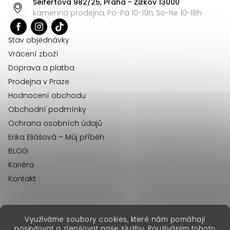
Seifertova 982/25, Praha - Žižkov 13000
a
kamenná prodejna, Po-Pá 10-19h, So-Ne 10-18h
t
í
Stav objednávky
Vrácení zboží
Doprava a platba
Prodejna v Praze
Hodnocení obchodu
Obchodní podmínky
Ochrana osobních údajů
Erika Eliášová – Můj příběh
BLOG
Kariéra
Kontakt
Využíváme soubory cookies, které nám pomáhají
erikafashion.sk
poskytovat a zlepšovat naše služby. Používáním tohoto