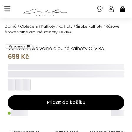
Přejít
na
NÁK
KOŠ
obsah
Domů
Oblečení
Kalhoty
Kalhoty
Široké kalhoty
Růžové
/
/
/
/
/
široké volné dlouhé kalhoty OLVIRA
Vyrobeno v EU
Růžové široké volné dlouhé kalhoty OLVIRA
699 Kč
_____
_________
Přidat do košíku
_____
_____