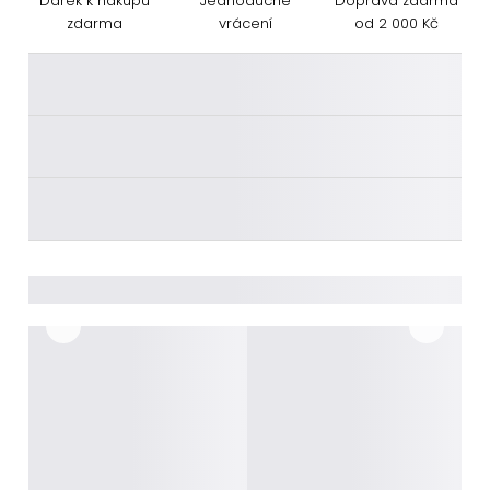
Dárek k nákupu
Jednoduché
Doprava zdarma
zdarma
vrácení
od 2 000 Kč
________
________
________