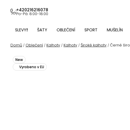
Přejít
na
+420216216078
Po-Pá: 8:00-18:00
obsah
SLEVY❗
ŠATY
OBLEČENÍ
SPORT
MUŠELÍN
Domů
Oblečení
Kalhoty
Kalhoty
Široké kalhoty
Černé širo
/
/
/
/
/
New
Vyrobeno v EU