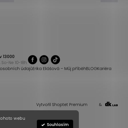
v 13000
 So-Ne 10-18h
osobních údajů
Erika Eliášová – Můj příběh
BLOG
Kariéra
Vytvořil Shoptet Premium
&
 tohoto webu
Souhlasím