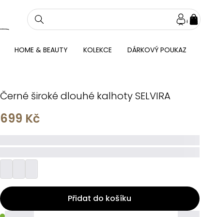
NÁKU
KOŠÍ
HOME & BEAUTY
KOLEKCE
DÁRKOVÝ POUKAZ
Černé široké dlouhé kalhoty SELVIRA
699 Kč
_____
_________
Přidat do košíku
_____
_____