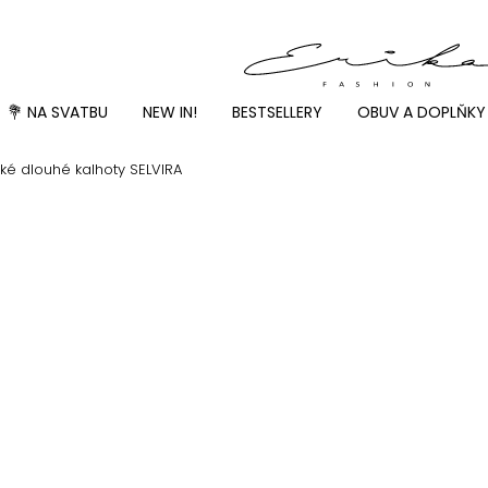
💐 NA SVATBU
NEW IN!
BESTSELLERY
OBUV A DOPLŇKY
ké dlouhé kalhoty SELVIRA