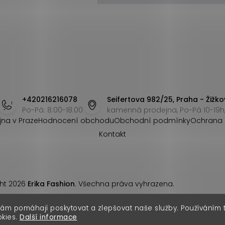
+420216216078
Seifertova 982/25, Praha - Žižko
Po-Pá: 8:00-18:00
kamenná prodejna, Po-Pá 10-19h,
jna v Praze
Hodnocení obchodu
Obchodní podmínky
Ochrana 
Kontakt
ht 2026
Erika Fashion
. Všechna práva vyhrazena.
nám pomáhají poskytovat a zlepšovat naše služby. Používáním
okies.
Další informace