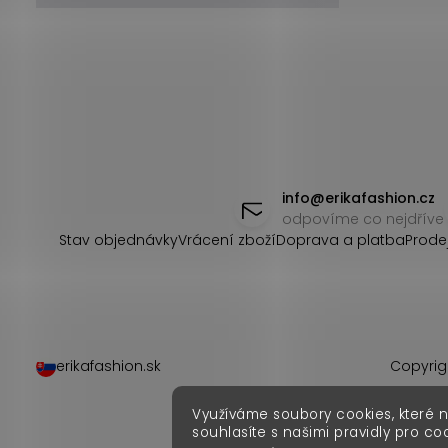
Z
á
info
@
erikafashion.cz
odpovíme co nejdříve
p
Stav objednávky
Vrácení zboží
Doprava a platba
Prode
a
t
í
erikafashion.sk
Copyrig
Využíváme soubory cookies, které 
souhlasíte s našimi pravidly pro co