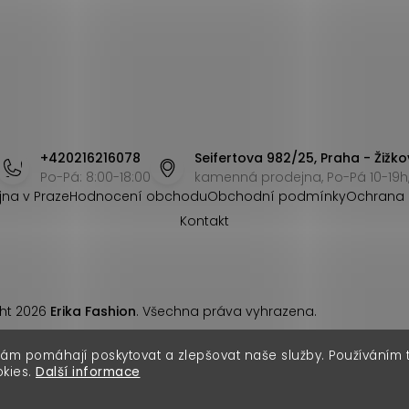
+420216216078
Seifertova 982/25, Praha - Žižko
Po-Pá: 8:00-18:00
kamenná prodejna, Po-Pá 10-19h,
jna v Praze
Hodnocení obchodu
Obchodní podmínky
Ochrana 
Kontakt
ht 2026
Erika Fashion
. Všechna práva vyhrazena.
nám pomáhají poskytovat a zlepšovat naše služby. Používáním
okies.
Další informace