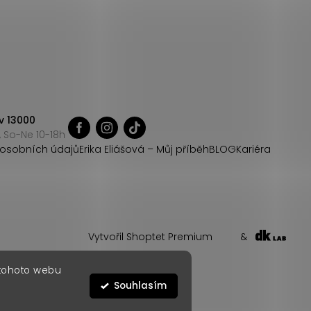
v 13000
 So-Ne 10-18h
osobních údajů
Erika Eliášová – Můj příběh
BLOG
Kariéra
Vytvořil Shoptet Premium
&
 tohoto webu
Souhlasím