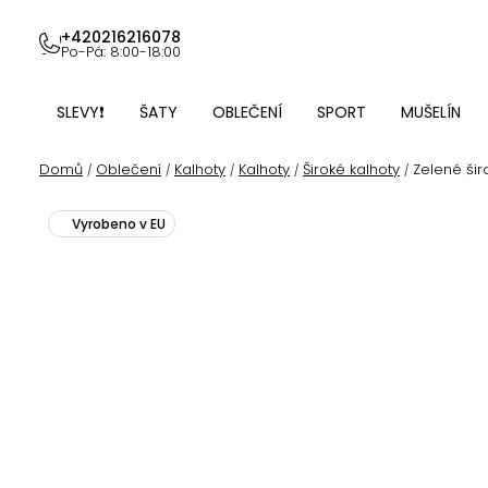
Přejít
na
+420216216078
Po-Pá: 8:00-18:00
obsah
SLEVY❗
ŠATY
OBLEČENÍ
SPORT
MUŠELÍN
Domů
Oblečení
Kalhoty
Kalhoty
Široké kalhoty
Zelené šir
/
/
/
/
/
Vyrobeno v EU