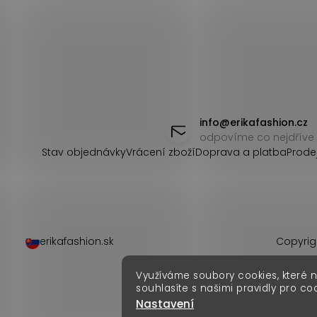
Z
á
info
@
erikafashion.cz
odpovíme co nejdříve
p
Stav objednávky
Vrácení zboží
Doprava a platba
Prode
a
t
í
erikafashion.sk
Copyrig
Využíváme soubory cookies, které 
souhlasíte s našimi pravidly pro co
Nastavení