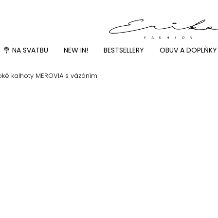
💐 NA SVATBU
NEW IN!
BESTSELLERY
OBUV A DOPLŇKY
oké kalhoty MEROVIA s vázáním