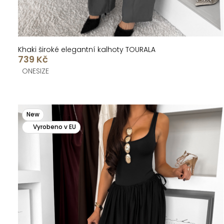
ů
Khaki široké elegantní kalhoty TOURALA
739 Kč
ONESIZE
New
Vyrobeno v EU