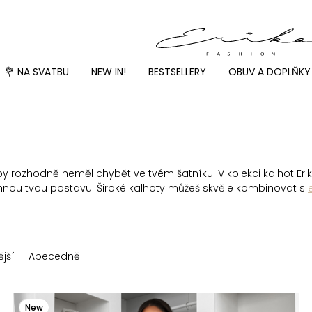
💐 NA SVATBU
NEW IN!
BESTSELLERY
OBUV A DOPLŇKY
y rozhodně neměl chybět ve tvém šatníku. V kolekci kalhot Erik
trhnou tvou postavu. Široké kalhoty můžeš skvěle kombinovat s
jší
Abecedně
New