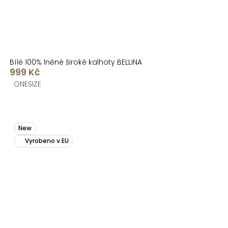
Bílé 100% lněné široké kalhoty BELLINA
999 Kč
ONESIZE
New
Vyrobeno v EU