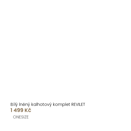
Bílý lněný kalhotový komplet REVILET
1 499 Kč
ONESIZE