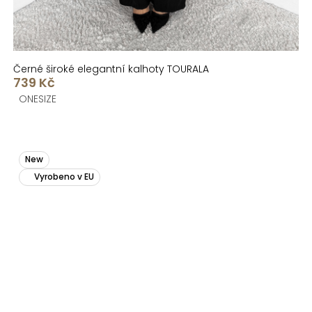
Černé široké elegantní kalhoty TOURALA
739 Kč
ONESIZE
New
Vyrobeno v EU