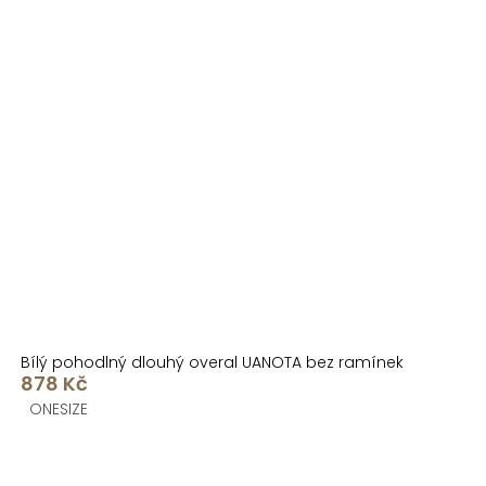
Bílý pohodlný dlouhý overal UANOTA bez ramínek
878 Kč
ONESIZE