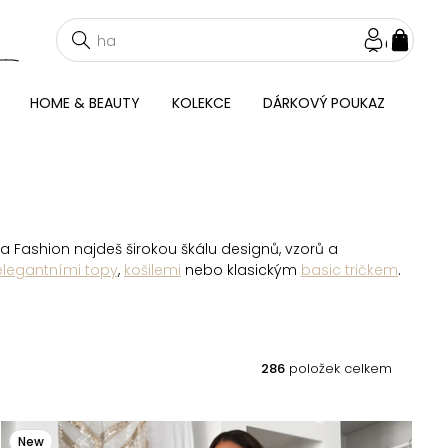
NÁKU
KOŠÍ
HOME & BEAUTY
KOLEKCE
DÁRKOVÝ POUKAZ
a Fashion najdeš širokou škálu designů, vzorů a
elegantními topy
,
košilemi
nebo klasickým
basic tričkem
.
286
položek celkem
New