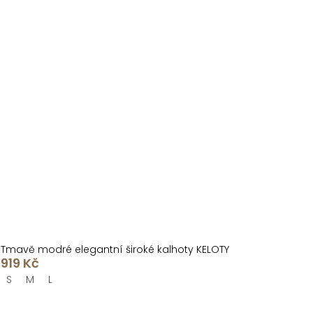
Tmavě modré elegantní široké kalhoty KELOTY
919 Kč
S
M
L