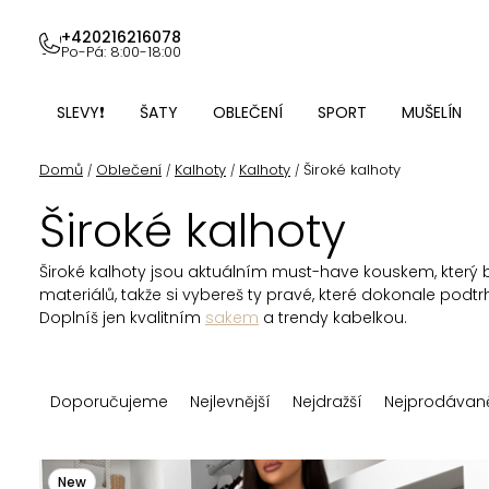
Přejít
na
+420216216078
Po-Pá: 8:00-18:00
obsah
SLEVY❗
ŠATY
OBLEČENÍ
SPORT
MUŠELÍN
Domů
Oblečení
Kalhoty
Kalhoty
Široké kalhoty
/
/
/
/
Široké kalhoty
Široké kalhoty jsou aktuálním must-have kouskem, který b
materiálů, takže si vybereš ty pravé, které dokonale pod
Doplníš jen kvalitním
sakem
a trendy kabelkou.
Ř
Doporučujeme
Nejlevnější
Nejdražší
Nejprodávaně
a
z
V
New