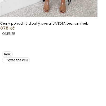
Černý pohodlný dlouhý overal UANOTA bez ramínek
878 Kč
ONESIZE
New
Vyrobeno v EU