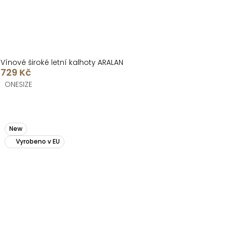
Vínové široké letní kalhoty ARALAN
729 Kč
ONESIZE
New
Vyrobeno v EU