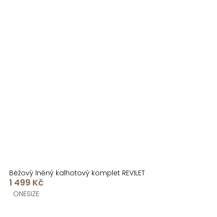
Béžový lněný kalhotový komplet REVILET
1 499 Kč
ONESIZE