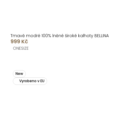
Tmavě modré 100% lněné široké kalhoty BELLINA
999 Kč
ONESIZE
New
Vyrobeno v EU