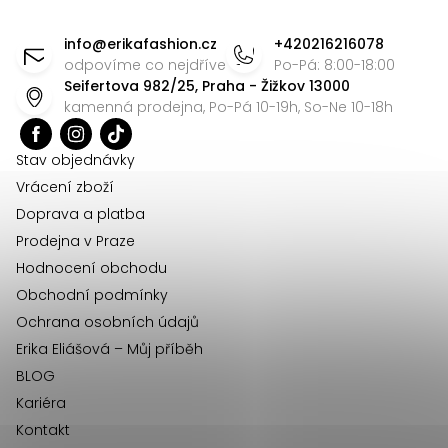
Z
á
info
@
erikafashion.cz
+420216216078
p
odpovíme co nejdříve
Po-Pá: 8:00-18:00
Seifertova 982/25, Praha - Žižkov 13000
a
kamenná prodejna, Po-Pá 10-19h, So-Ne 10-18h
t
í
Stav objednávky
Vrácení zboží
Doprava a platba
Prodejna v Praze
Hodnocení obchodu
Obchodní podmínky
Ochrana osobních údajů
Erika Eliášová – Můj příběh
BLOG
Kariéra
Kontakt