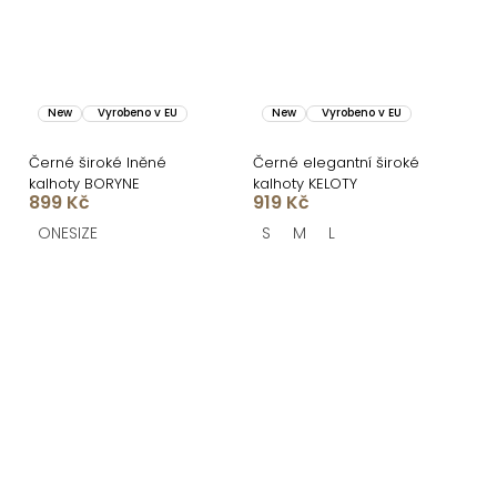
New
Vyrobeno v EU
New
Vyrobeno v EU
Černé široké lněné
Černé elegantní široké
kalhoty BORYNE
kalhoty KELOTY
899 Kč
919 Kč
ONESIZE
S
M
L