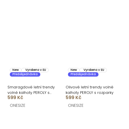
New
Vyrobeno v EU
New
Vyrobeno v EU
Předobjednávka
Předobjednávka
Smaragdové letní trendy
Olivové letní trendy volné
volné kalhoty PEROLY s
kalhoty PEROLY s rozparky
599 Kč
599 Kč
rozparky
ONESIZE
ONESIZE