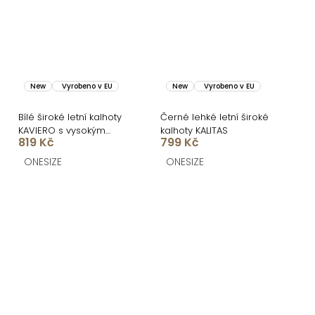
New
Vyrobeno v EU
New
Vyrobeno v EU
Bílé široké letní kalhoty
Černé lehké letní široké
KAVIERO s vysokým
kalhoty KALITAS
819 Kč
799 Kč
pasem
ONESIZE
ONESIZE