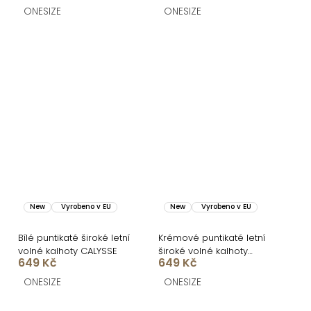
ONESIZE
ONESIZE
New
Vyrobeno v EU
New
Vyrobeno v EU
Bílé puntikaté široké letní
Krémové puntikaté letní
volné kalhoty CALYSSE
široké volné kalhoty
649 Kč
649 Kč
CALYSSE
ONESIZE
ONESIZE