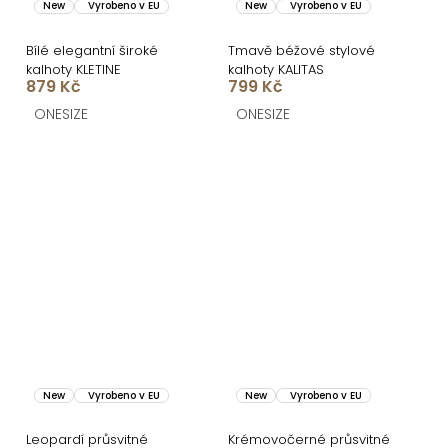
New
Vyrobeno v EU
New
Vyrobeno v EU
Bílé elegantní široké
Tmavě béžové stylové
kalhoty KLETINE
kalhoty KALITAS
879 Kč
799 Kč
ONESIZE
ONESIZE
New
Vyrobeno v EU
New
Vyrobeno v EU
Leopardí průsvitné
Krémovočerné průsvitné