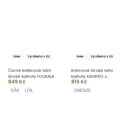
New
Vyrobeno v EU
New
Vyrobeno v EU
Černé květinové letní
Krémové široké letní
široké kalhoty FOUKALA
kalhoty KAVIERO s
849 Kč
819 Kč
vysokým pasem
S/M
L/XL
ONESIZE