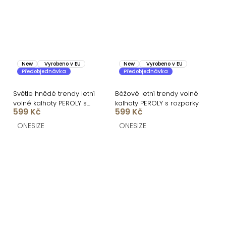
New
Vyrobeno v EU
New
Vyrobeno v EU
Předobjednávka
Předobjednávka
Světle hnědé trendy letní
Béžové letní trendy volné
volné kalhoty PEROLY s
kalhoty PEROLY s rozparky
599 Kč
599 Kč
rozparky
ONESIZE
ONESIZE