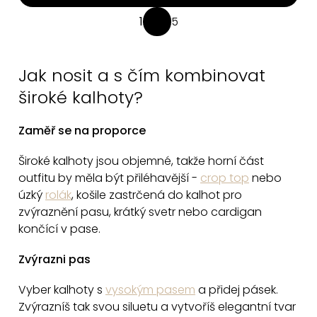
O
1
5
S
v
t
l
r
á
Jak nosit a s čím kombinovat
á
d
n
široké kalhoty?
a
k
c
o
Zaměř se na proporce
v
í
á
Široké kalhoty jsou objemné, takže horní část
p
n
outfitu by měla být přiléhavější -
c
rop top
nebo
r
í
úzký
rolák
, k
ošile zastrčená do kalhot
pro
v
zvýraznění pasu, k
rátký svetr
nebo cardigan
k
končící v pase.
y
v
Zvýrazni pas
ý
Vyber kalhoty s
vysokým pasem
a přidej pásek.
p
Zvýrazníš tak svou siluetu a vytvoříš elegantní tvar
i