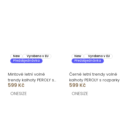
New
Vyrobeno v EU
New
Vyrobeno v EU
Předobjednávka
Předobjednávka
Mintové letní volné
Černé letní trendy volné
trendy kalhoty PEROLY s
kalhoty PEROLY s rozparky
599 Kč
599 Kč
rozparky
ONESIZE
ONESIZE