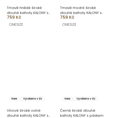
Tmavě hnědé široké
Tmavě modré široké
dlouhé kalhoty KALONY s
dlouhé kalhoty KALONY s
759 Kč
759 Kč
páskem
páskem
ONESIZE
ONESIZE
New
Vyrobeno v EU
New
Vyrobeno v EU
Vínové široké volné
Černé široké dlouhé
dlouhé kalhoty KALONY s
kalhoty KALONY s páskem