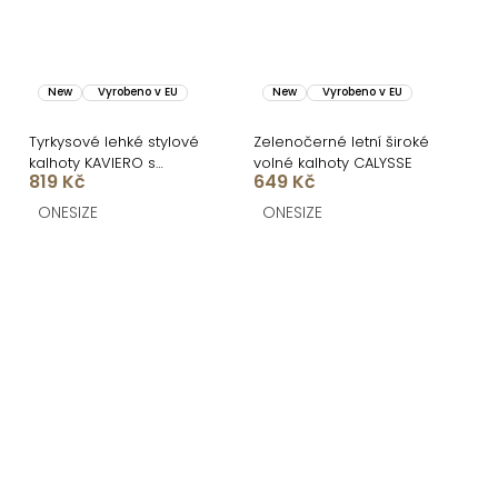
New
Vyrobeno v EU
New
Vyrobeno v EU
Tyrkysové lehké stylové
Zelenočerné letní široké
kalhoty KAVIERO s
volné kalhoty CALYSSE
819 Kč
649 Kč
vysokým pasem
ONESIZE
ONESIZE