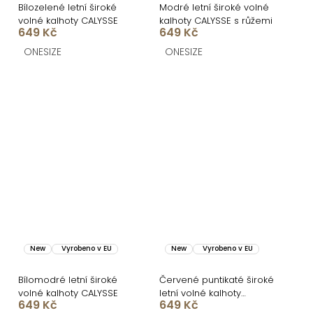
Bílozelené letní široké
Modré letní široké volné
volné kalhoty CALYSSE
kalhoty CALYSSE s růžemi
649 Kč
649 Kč
ONESIZE
ONESIZE
New
Vyrobeno v EU
New
Vyrobeno v EU
Bílomodré letní široké
Červené puntikaté široké
volné kalhoty CALYSSE
letní volné kalhoty
649 Kč
649 Kč
CALYSSE