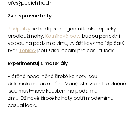
přesýpacích hodin.
s
u
Zvol správné boty
Podpatky
se hodí pro elegantní look a opticky
prodlouží nohy.
Kotníkové boty
budou p
erfektní
volbou na podzim a zimu, zvlášť když mají špičatý
tvar.
Tenisky
jsou zase ideální p
ro casual look.
Experimentuj s materiály
Plátěné nebo lněné široké kalhoty jsou
dokonalé
na jaro a léto.
Manšestrové nebo vlněné
jsou must-have kouskem
na podzim a
zimu.
Džínové široké kalhoty patří
modernímu
casual looku.