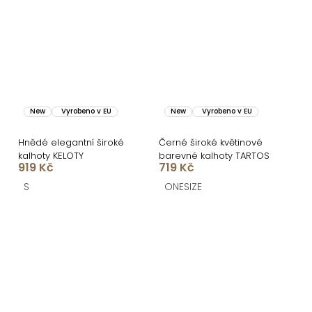
New
Vyrobeno v EU
New
Vyrobeno v EU
Hnědé elegantní široké
Černé široké květinové
kalhoty KELOTY
barevné kalhoty TARTOS
919 Kč
719 Kč
S
ONESIZE