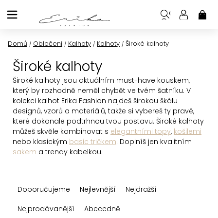
Přejít
na
NÁK
KOŠ
obsah
Domů
Oblečení
Kalhoty
Kalhoty
Široké kalhoty
/
/
/
/
Široké kalhoty
Široké kalhoty jsou aktuálním must-have kouskem,
který by rozhodně neměl chybět ve tvém šatníku. V
kolekci kalhot Erika Fashion najdeš širokou škálu
designů, vzorů a materiálů, takže si vybereš ty pravé,
které dokonale podtrhnou tvou postavu. Široké kalhoty
můžeš skvěle kombinovat s
elegantními topy
,
košilemi
nebo klasickým
basic tričkem
. Doplníš jen kvalitním
sakem
a trendy kabelkou.
Ř
Doporučujeme
Nejlevnější
Nejdražší
a
z
Nejprodávanější
Abecedně