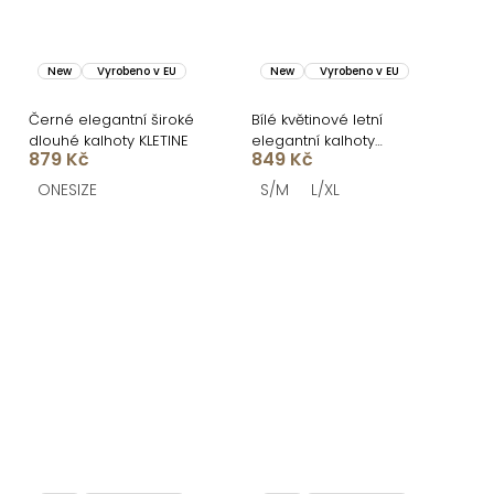
New
Vyrobeno v EU
New
Vyrobeno v EU
Černé elegantní široké
Bílé květinové letní
dlouhé kalhoty KLETINE
elegantní kalhoty
879 Kč
849 Kč
FOUKALA
ONESIZE
S/M
L/XL