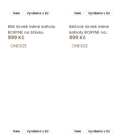
New
Vyrobeno v EU
New
Vyrobeno v EU
Bílé široké lněné kalhoty
Béžové široké lněné
BORYNE na šňůrku
kalhoty BORYNE na
899 Kč
899 Kč
šňůrku
ONESIZE
ONESIZE
New
Vyrobeno v EU
New
Vyrobeno v EU