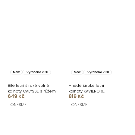
New
Vyrobeno v EU
New
Vyrobeno v EU
Bílé letní široké volné
Hnědé široké letní
kalhoty CALYSSE s růžemi
kalhoty KAVIERO s
649 Kč
819 Kč
vysokým pasem
ONESIZE
ONESIZE