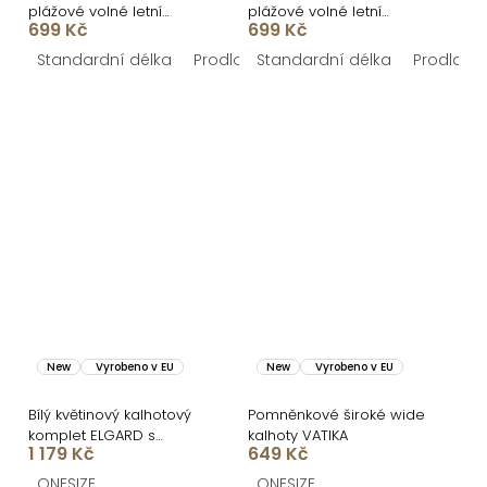
plážové volné letní
plážové volné letní
699 Kč
699 Kč
kalhoty AZURE
kalhoty AZURE motiv
zebry
Standardní délka
Prodloužená délka
Standardní délka
Prodlouž
New
Vyrobeno v EU
New
Vyrobeno v EU
Bílý květinový kalhotový
Pomněnkové široké wide
komplet ELGARD s
kalhoty VATIKA
1 179 Kč
649 Kč
kalhotami
ONESIZE
ONESIZE