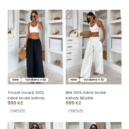
e
n
V
í
ý
p
p
r
i
o
s
d
p
u
r
k
o
New
Vyrobeno v EU
New
Vyrobeno v EU
t
d
ů
u
Tmavě modré 100%
Bílé 100% lněné široké
lněné široké kalhoty
kalhoty BELLINA
k
999 Kč
999 Kč
BELLINA
t
ONESIZE
ONESIZE
ů