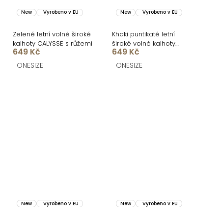
New
Vyrobeno v EU
New
Vyrobeno v EU
Zelené letní volné široké
Khaki puntikaté letní
kalhoty CALYSSE s růžemi
široké volné kalhoty
649 Kč
649 Kč
CALYSSE
ONESIZE
ONESIZE
New
Vyrobeno v EU
New
Vyrobeno v EU