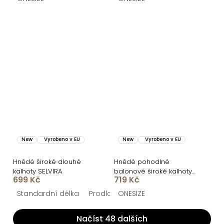
New
Vyrobeno v EU
New
Vyrobeno v EU
Hnědé široké dlouhé
Hnědé pohodlné
kalhoty SELVIRA
balonové široké kalhoty
699 Kč
719 Kč
JOVIRA
Standardní délka
Prodloužená délka
ONESIZE
Načíst 48 dalších