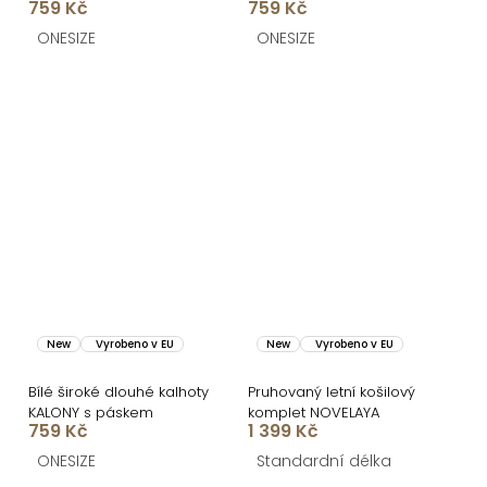
759 Kč
759 Kč
páskem
ONESIZE
ONESIZE
New
Vyrobeno v EU
New
Vyrobeno v EU
Bílé široké dlouhé kalhoty
Pruhovaný letní košilový
KALONY s páskem
komplet NOVELAYA
759 Kč
1 399 Kč
ONESIZE
Standardní délka