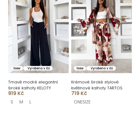
New
Vyrobeno v EU
New
Vyrobeno v EU
Tmavě modré elegantní
Krémové široké stylové
široké kalhoty KELOTY
květinové kalhoty TARTOS
919 Kč
719 Kč
S
M
L
ONESIZE